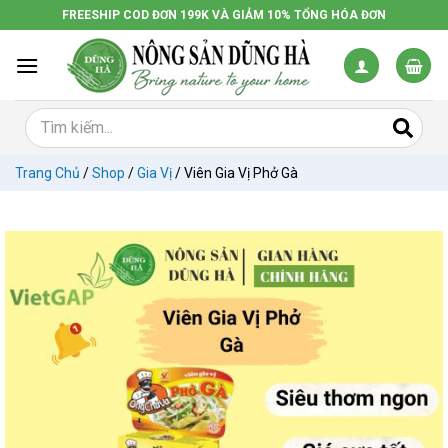
Chuyển
FREESHIP COD ĐƠN 199K VÀ GIẢM 10% TỔNG HÓA ĐƠN
đến
nội
dung
Trang Chủ
/
Shop
/
Gia Vị
/
Viên Gia Vị Phở Gà