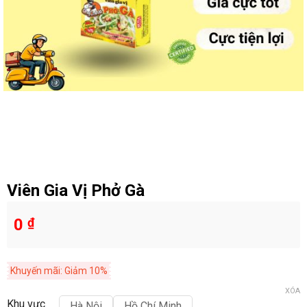
Viên Gia Vị Phở Gà
0
₫
Khuyến mãi: Giảm 10%
XÓA
Khu vực
Hà Nội
Hồ Chí Minh