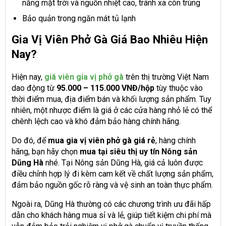
nắng mặt trời và nguồn nhiệt cao, tránh xa côn trùng
Bảo quản trong ngăn mát tủ lạnh
Gia Vị Viên Phở Gà Giá Bao Nhiêu Hiện
Nay?
Hiện nay,
giá
viên gia vị phở gà
trên thị trường Việt Nam
dao động từ
95.000 – 115.000 VNĐ/hộp
tùy thuộc vào
thời điểm mua, địa điểm bán và khối lượng sản phẩm. Tuy
nhiên, một nhược điểm là giá ở các cửa hàng nhỏ lẻ có thể
chênh lệch cao và khó đảm bảo hàng chính hãng.
Do đó, để
mua gia vị viên phở gà giá rẻ
, hàng chính
hãng, bạn hãy chọn
mua tại siêu thị uy tín Nông sản
Dũng Hà
nhé. Tại Nông sản Dũng Hà, giá cả luôn được
điều chỉnh hợp lý đi kèm cam kết về chất lượng sản phẩm,
đảm bảo nguồn gốc rõ ràng và vệ sinh an toàn thực phẩm.
Ngoài ra, Dũng Hà thường có các chương trình ưu đãi hấp
dẫn cho khách hàng mua sỉ và lẻ, giúp tiết kiệm chi phí mà