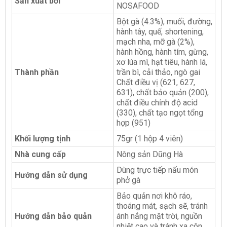
Sản xuất bởi
NOSAFOOD
Bột gà (4.3%), muối, đường,
hành tây, quế, shortening,
mạch nha, mỡ gà (2%),
hành hồng, hành tím, gừng,
xơ lúa mì, hạt tiêu, hành lá,
Thành phần
trần bì, cải thảo, ngò gai
Chất điều vị (621, 627,
631), chất bảo quản (200),
chất điều chỉnh độ acid
(330), chất tạo ngọt tổng
hợp (951)
Khối lượng tịnh
75gr (1 hộp 4 viên)
Nhà cung cấp
Nông sản Dũng Hà
Dùng trực tiếp nấu món
Hướng dẫn sử dụng
phở gà
Bảo quản nơi khô ráo,
thoáng mát, sạch sẽ, tránh
Hướng dẫn bảo quản
ánh nắng mặt trời, nguồn
nhiệt cao và tránh xa côn