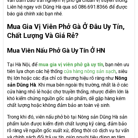
vẫn đảm bảo trải nghiệm vị phở gà chuẩn vị truyền thống.
Liên hệ ngay với Dũng Hà qua số 086.691.8366 để được
báo giá chính xác bạn nhé.
Mua Gia Vị Viên Phở Gà Ở Đâu Uy Tín,
Chất Lượng Và Giá Rẻ?
Mua Viên Nấu Phở Gà Uy Tín Ở HN
Tại Hà Nội, để
mua gia vị viên phở gà uy tín
, bạn nên ưu
tiên lựa chọn các hệ thống
cửa hàng nông sản sạch
, siêu
thị lớn hoặc các địa chỉ có thương hiệu rõ ràng như
Nông
sản Dũng Hà
. Khi mua bên ngoài thị trường, nhất là ở các
cửa hàng nhỏ lẻ hoặc chợ truyền thống, nhược điểm lớn là
khó kiểm chứng nguồn gốc sản phẩm, dễ gặp hàng kém
chất lượng hoặc không đảm bảo an toàn vệ sinh.
Trong khi đó, viên nấu phở bò tại Nông sản Dũng Hà sản
phẩm luôn được kiểm định chất lượng kỹ càng, đảm bảo
rõ ràng về nguồn gốc xuất xứ, đồng thời có dịch vụ tư vấn
và chính sách đổi trả uy tín, giúp người tiêu dùng an tâm