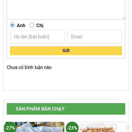
Anh
Chị
GỬI
Chưa có bình luận nào
SẢN PHẨM BÁN CHẠY
-27%
-23%
-