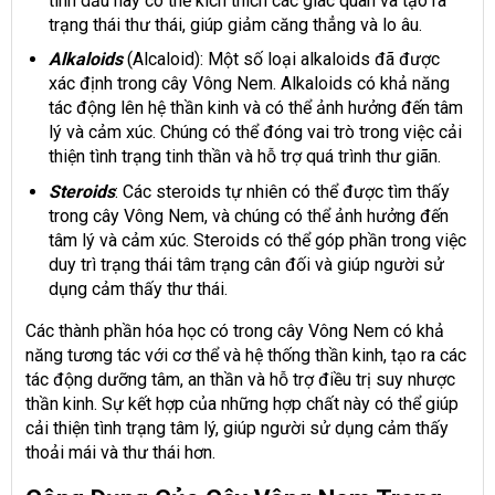
tinh dầu này có thể kích thích các giác quan và tạo ra
trạng thái thư thái, giúp giảm căng thẳng và lo âu.
Alkaloids
(Alcaloid): Một số loại alkaloids đã được
xác định trong cây Vông Nem. Alkaloids có khả năng
tác động lên hệ thần kinh và có thể ảnh hưởng đến tâm
lý và cảm xúc. Chúng có thể đóng vai trò trong việc cải
thiện tình trạng tinh thần và hỗ trợ quá trình thư giãn.
Steroids
: Các steroids tự nhiên có thể được tìm thấy
trong cây Vông Nem, và chúng có thể ảnh hưởng đến
tâm lý và cảm xúc. Steroids có thể góp phần trong việc
duy trì trạng thái tâm trạng cân đối và giúp người sử
dụng cảm thấy thư thái.
Các thành phần hóa học có trong cây Vông Nem có khả
năng tương tác với cơ thể và hệ thống thần kinh, tạo ra các
tác động dưỡng tâm, an thần và hỗ trợ điều trị suy nhược
thần kinh. Sự kết hợp của những hợp chất này có thể giúp
cải thiện tình trạng tâm lý, giúp người sử dụng cảm thấy
thoải mái và thư thái hơn.