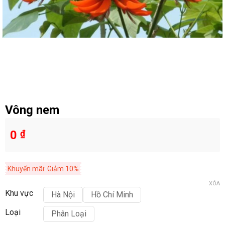
Vông nem
0
₫
Khuyến mãi: Giảm 10%
XÓA
Khu vực
Hà Nội
Hồ Chí Minh
Loại
Phân Loại