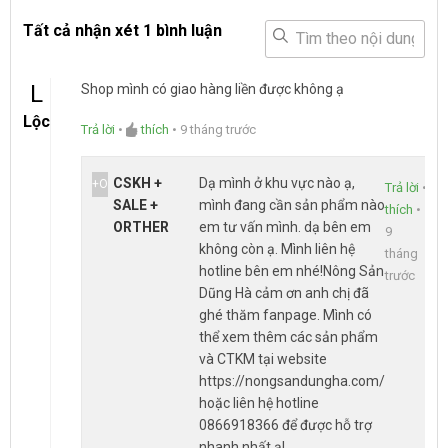
Tất cả nhận xét
1 bình luận
L
Shop mình có giao hàng liền được không ạ
Lộc
Trả lời
•
thích
•
9 tháng trước
CSKH +
Dạ mình ở khu vực nào ạ,
+O
Trả lời
•
SALE +
mình đang cần sản phẩm nào
thích
•
ORTHER
em tư vấn mình. dạ bên em
9
không còn ạ. Mình liên hệ
tháng
hotline bên em nhé!Nông Sản
trước
Dũng Hà cảm ơn anh chị đã
ghé thăm fanpage. Mình có
thể xem thêm các sản phẩm
và CTKM tại website
https://nongsandungha.com/
hoặc liên hệ hotline
0866918366 để được hỗ trợ
nhanh nhất ạ!