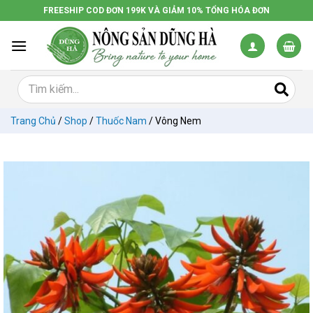
Chuyển
FREESHIP COD ĐƠN 199K VÀ GIẢM 10% TỔNG HÓA ĐƠN
đến
nội
dung
Trang Chủ
/
Shop
/
Thuốc Nam
/
Vông Nem