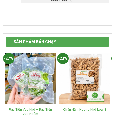
SẢN PHẨM BÁN CHẠY
-27%
-23%
-
Rau Tiến Vua Khô – Rau Tiến
Chân Nấm Hương Khô Loại 1
Vua Ngâm