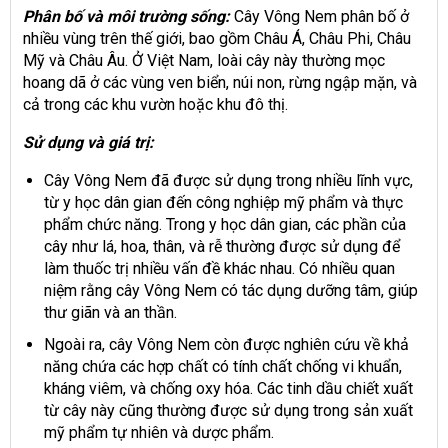
Phân bố và môi trường sống:
Cây Vông Nem phân bố ở
nhiều vùng trên thế giới, bao gồm Châu Á, Châu Phi, Châu
Mỹ và Châu Âu. Ở Việt Nam, loài cây này thường mọc
hoang dã ở các vùng ven biển, núi non, rừng ngập mặn, và
cả trong các khu vườn hoặc khu đô thị.
Sử dụng và giá trị:
Cây Vông Nem
đã được sử dụng trong nhiều lĩnh vực,
từ y học dân gian đến công nghiệp mỹ phẩm và thực
phẩm chức năng. Trong y học dân gian, các phần của
cây như lá, hoa, thân, và rễ thường được sử dụng để
làm thuốc trị nhiều vấn đề khác nhau. Có nhiều quan
niệm rằng cây Vông Nem có tác dụng dưỡng tâm, giúp
thư giãn và an thần.
Ngoài ra, cây Vông Nem còn được nghiên cứu về khả
năng chứa các hợp chất có tính chất chống vi khuẩn,
kháng viêm, và chống oxy hóa. Các tinh dầu chiết xuất
từ cây này cũng thường được sử dụng trong sản xuất
mỹ phẩm tự nhiên và dược phẩm.