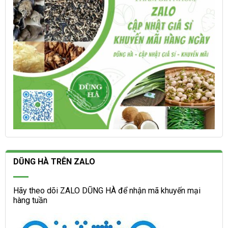
trên
trên
trang
trang
sản
sản
phẩm
phẩm
DŨNG HÀ TRÊN ZALO
Hãy theo dõi ZALO DŨNG HÀ để nhận mã khuyến mại
hàng tuần