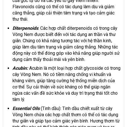
của gốc tự do và các yếu tố gây viêm nhiễm.
Flavonoids cũng có thể có tác dụng làm dịu và giảm
căng thẳng, giúp cải thiện tâm trạng và tạo cảm giác
thư thái.
Diterpenoids
: Các hợp chất diterpenoids có trong cây
Vông Nem được biết đến với tác dụng an thần và thư
giãn. Chúng có khả năng tương tác với hệ thần kinh,
giúp làm dịu tâm trạng và giảm căng thẳng. Những tác
động này có thể đóng góp vào khả năng giúp người sử
dụng cảm thấy thoải mái và yên bình.
Acubin:
Acubin là một loại hợp chất glycoside có trong
cây Vông Nem. Nó có tiềm năng chống vi khuẩn và
kháng viêm, giúp tăng cường hệ thống miễn dịch của
cơ thể. Sự cải thiện về sức kháng có thể giúp ngăn
ngừa các vấn đề sức khỏe và duy trì trạng thái tốt cho
tâm lý.
Essential Oils
(Tinh dầu): Tinh dầu chiết xuất từ cây
Vông Nem chứa các hợp chất thơm có thể có tác dụng
thư giãn và giúp tạo cảm giác yên bình. Hương thơm từ