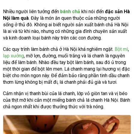
Nhiều người liên tưởng đến
bánh chả
khi nói đến
đặc sản Hà
Nội làm quà
. Đây là món ăn quen thuộc của những người
sống ở thủ đô. Không ai biết người sản xuất bánh chả Hà Nội
là ai và từ khi nào, nhưng có những gia đình chuyên sản xuất
và kinh doanh loại bánh này trên các con đường.
Các quy trình làm bánh chả ở Hà Nội khá nghiêm ngặt.
Bột mì
,
lạp xưởng
, mỡ lợn, đường, muối trắng và lá chanh là nguyên
liệu để làm bánh. Nhào đều tay bột làm bánh, sau đó ủ trong
một thời gian để bột lên men. Lá chanh mang lại hương vị đặc
biệt cho món ngon này. Để đảm bảo rằng phần tinh dầu chanh
thơm lừng không bị mất đi, lá chanh phải đủ già và tươi.
Cảm nhận vị thanh bùi của lá chanh, lớp vỏ giòn tan và vị béo
của thịt mỡ khi cắn một miếng bánh chả lá chanh Hà Nội. Bánh
chả ngon nhất khi được thưởng thức với trà nóng.