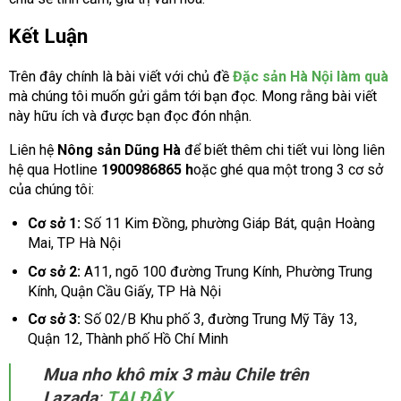
Kết Luận
Trên đây chính là bài viết với chủ đề
Đặc sản Hà Nội làm quà
mà chúng tôi muốn gửi gắm tới bạn đọc. Mong rằng bài viết
này hữu ích và được bạn đọc đón nhận.
Liên hệ
Nông sản Dũng Hà
để biết thêm chi tiết vui lòng liên
hệ qua Hotline
1900986865 h
oặc ghé qua một trong 3 cơ sở
của chúng tôi:
Cơ sở 1:
Số 11 Kim Đồng, phường Giáp Bát, quận Hoàng
Mai, TP Hà Nội
Cơ sở 2:
A11, ngõ 100 đường Trung Kính, Phường Trung
Kính, Quận Cầu Giấy, TP Hà Nội
Cơ sở 3:
Số 02/B Khu phố 3, đường Trung Mỹ Tây 13,
Quận 12, Thành phố Hồ Chí Minh
Mua nho khô mix 3 màu Chile trên
Lazada
:
TẠI ĐÂY