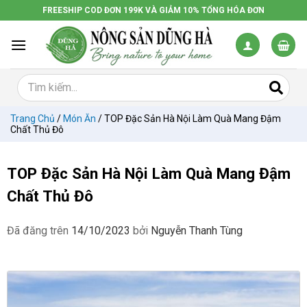
Chuyển
FREESHIP COD ĐƠN 199K VÀ GIẢM 10% TỔNG HÓA ĐƠN
đến
nội
dung
Trang Chủ
/
Món Ăn
/
TOP Đặc Sản Hà Nội Làm Quà Mang Đậm
Chất Thủ Đô
TOP Đặc Sản Hà Nội Làm Quà Mang Đậm
Chất Thủ Đô
Đã đăng trên
14/10/2023
bởi
Nguyễn Thanh Tùng