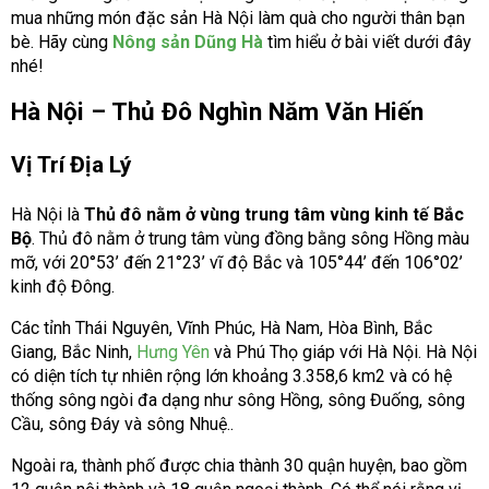
mua những món đặc sản Hà Nội làm quà cho người thân bạn
bè. Hãy cùng
Nông sản Dũng Hà
tìm hiểu ở bài viết dưới đây
nhé!
Hà Nội – Thủ Đô Nghìn Năm Văn Hiến
Vị Trí Địa Lý
Hà Nội là
Thủ đô nằm ở vùng trung tâm vùng kinh tế Bắc
Bộ
. Thủ đô nằm ở trung tâm vùng đồng bằng sông Hồng màu
mỡ, với 20°53’ đến 21°23’ vĩ độ Bắc và 105°44’ đến 106°02’
kinh độ Đông.
Các tỉnh Thái Nguyên, Vĩnh Phúc, Hà Nam, Hòa Bình, Bắc
Giang, Bắc Ninh,
Hưng Yên
và Phú Thọ giáp với Hà Nội. Hà Nội
có diện tích tự nhiên rộng lớn khoảng 3.358,6 km2 và có hệ
thống sông ngòi đa dạng như sông Hồng, sông Đuống, sông
Cầu, sông Đáy và sông Nhuệ..
Ngoài ra, thành phố được chia thành 30 quận huyện, bao gồm