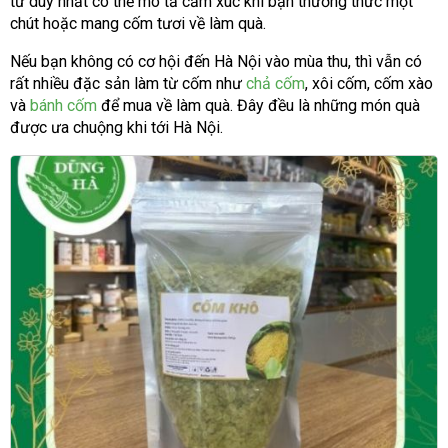
từ duy nhất có thể mô tả cảm xúc khi bạn thưởng thức một
chút hoặc mang cốm tươi về làm quà.
Nếu bạn không có cơ hội đến Hà Nội vào mùa thu, thì vẫn có
rất nhiều đặc sản làm từ cốm như
chả cốm
, xôi cốm, cốm xào
và
bánh cốm
để mua về làm quà. Đây đều là những món quà
được ưa chuộng khi tới Hà Nội.