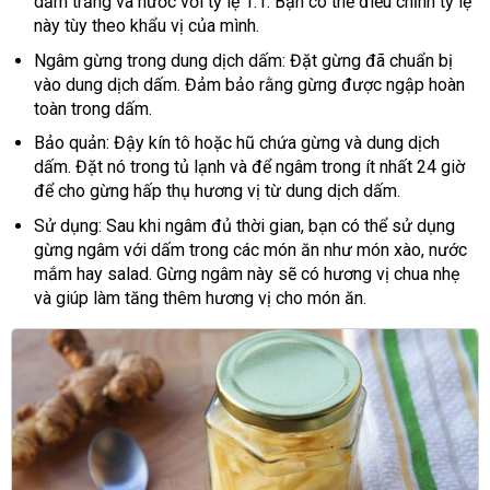
dấm trắng và nước với tỷ lệ 1:1. Bạn có thể điều chỉnh tỷ lệ
này tùy theo khẩu vị của mình.
Ngâm gừng trong dung dịch dấm: Đặt gừng đã chuẩn bị
vào dung dịch dấm. Đảm bảo rằng gừng được ngập hoàn
toàn trong dấm.
Bảo quản: Đậy kín tô hoặc hũ chứa gừng và dung dịch
dấm. Đặt nó trong tủ lạnh và để ngâm trong ít nhất 24 giờ
để cho gừng hấp thụ hương vị từ dung dịch dấm.
Sử dụng: Sau khi ngâm đủ thời gian, bạn có thể sử dụng
gừng ngâm với dấm trong các món ăn như món xào, nước
mắm hay salad. Gừng ngâm này sẽ có hương vị chua nhẹ
và giúp làm tăng thêm hương vị cho món ăn.