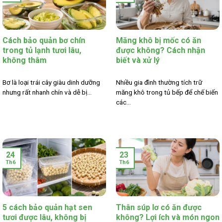
Cách bảo quản bơ chín
Măng khô bị mốc có ăn
trong tủ lạnh tươi lâu,
được không? Cách nhận
không thâm
biết và xử lý
Bơ là loại trái cây giàu dinh dưỡng
Nhiều gia đình thường tích trữ
nhưng rất nhanh chín và dễ bị...
măng khô trong tủ bếp để chế biến
các...
24
23
Th6
Th6
5 cách bảo quản hạt sen
Thân súp lơ có ăn được
tươi được lâu, không bị
không? Lợi ích và món ngon