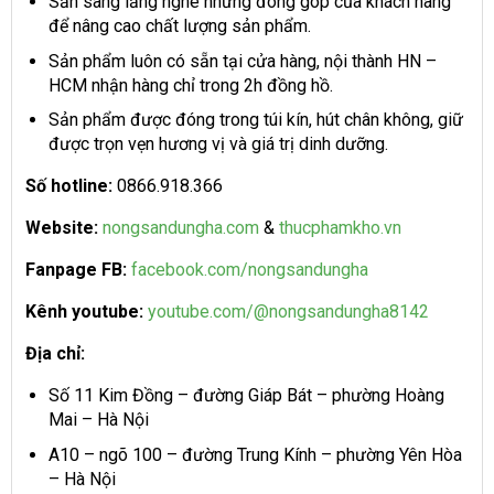
Sẵn sàng lắng nghe những đóng góp của khách hàng
để nâng cao chất lượng sản phẩm.
Sản phẩm luôn có sẵn tại cửa hàng, nội thành HN –
HCM nhận hàng chỉ trong 2h đồng hồ.
Sản phẩm được đóng trong túi kín, hút chân không, giữ
được trọn vẹn hương vị và giá trị dinh dưỡng.
Số hotline:
0866.918.366
Website:
nongsandungha.com
&
thucphamkho.vn
Fanpage FB:
facebook.com/nongsandungha
Kênh youtube:
youtube.com/@nongsandungha8142
Địa chỉ:
Số 11 Kim Đồng – đường Giáp Bát – phường Hoàng
Mai – Hà Nội
A10 – ngõ 100 – đường Trung Kính – phường Yên Hòa
– Hà Nội