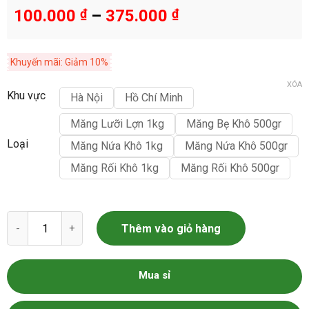
100.000
₫
–
375.000
₫
Khuyến mãi: Giảm 10%
XÓA
Khu vực
Hà Nội
Hồ Chí Minh
Măng Lưỡi Lợn 1kg
Măng Bẹ Khô 500gr
Loại
Măng Nứa Khô 1kg
Măng Nứa Khô 500gr
Măng Rối Khô 1kg
Măng Rối Khô 500gr
Măng Khô Tây Bắc số lượng
Thêm vào giỏ hàng
Mua sỉ