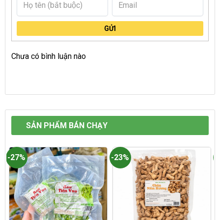
GỬI
Chưa có bình luận nào
SẢN PHẨM BÁN CHẠY
-27%
-23%
-