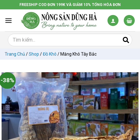
Chuyển
FREESHIP COD ĐƠN 199K VÀ GIẢM 10% TỔNG HÓA ĐƠN
đến
nội
dung
Trang Chủ
/
Shop
/
Đồ Khô
/
Măng Khô Tây Bắc
-38%