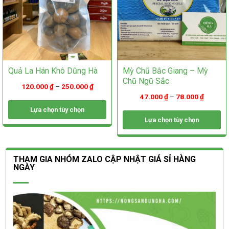
trang
sản
sản
phẩm
phẩm
Quả La Hán Khô Dũng Hà
Mỳ Chũ Bắc Giang – Mỳ
Chũ Ngũ Sắc
120.000
₫
–
250.000
₫
47.000
₫
–
78.000
₫
Lựa chọn tùy chọn
Lựa chọn tùy chọn
Sản
phẩm
Sản
này
phẩm
có
này
THAM GIA NHÓM ZALO CẬP NHẬT GIÁ SỈ HÀNG
nhiều
có
NGÀY
biến
nhiều
thể.
biến
Các
thể.
tùy
Các
chọn
tùy
có
chọn