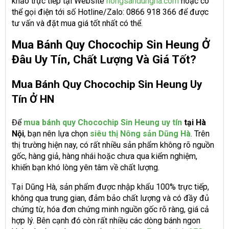
khảo trực tiếp tại Website
nongsandungha.com
hoặc có
thể gọi điện tới số Hotline/Zalo: 0866 918 366 để được
tư vấn và đặt mua giá tốt nhất có thể.
Mua Bánh Quy Chocochip Sin Heung Ở
Đâu Uy Tín, Chất Lượng Và Giá Tốt?
Mua Bánh Quy Chocochip Sin Heung Uy
Tín Ở HN
Để
mua bánh quy Chocochip Sin Heung uy tín
tại Hà
Nội
, bạn nên lựa chọn
siêu thị Nông sản Dũng Hà
. Trên
thị trường hiện nay, có rất nhiều sản phẩm không rõ nguồn
gốc, hàng giả, hàng nhái hoặc chưa qua kiểm nghiệm,
khiến bạn khó lòng yên tâm về chất lượng.
Tại Dũng Hà, sản phẩm được nhập khẩu 100% trực tiếp,
không qua trung gian, đảm bảo chất lượng và có đầy đủ
chứng từ, hóa đơn chứng minh nguồn gốc rõ ràng, giá cả
hợp lý. Bên cạnh đó còn rất nhiều các dòng bánh ngon