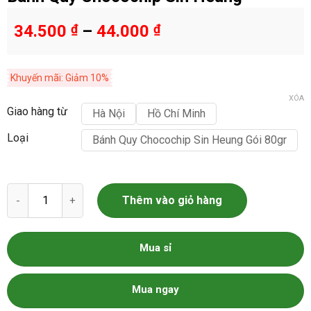
34.500
₫
–
44.000
₫
Khuyến mãi: Giảm 10%
XÓA
Giao hàng từ
Hà Nội
Hồ Chí Minh
Loại
Bánh Quy Chocochip Sin Heung Gói 80gr
Bánh Quy Chocochip Sin Heung số lượng
Thêm vào giỏ hàng
Mua sỉ
Mua ngay