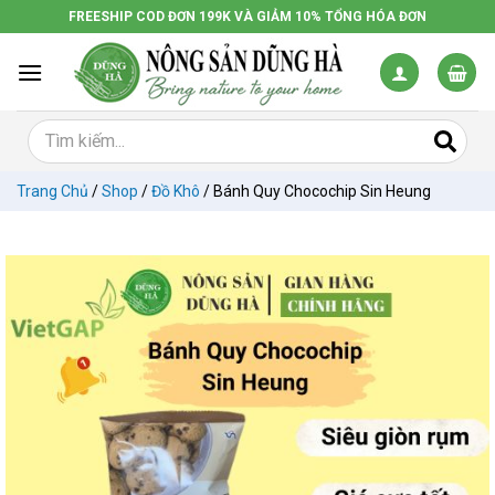
Chuyển
FREESHIP COD ĐƠN 199K VÀ GIẢM 10% TỔNG HÓA ĐƠN
đến
nội
dung
Trang Chủ
/
Shop
/
Đồ Khô
/
Bánh Quy Chocochip Sin Heung