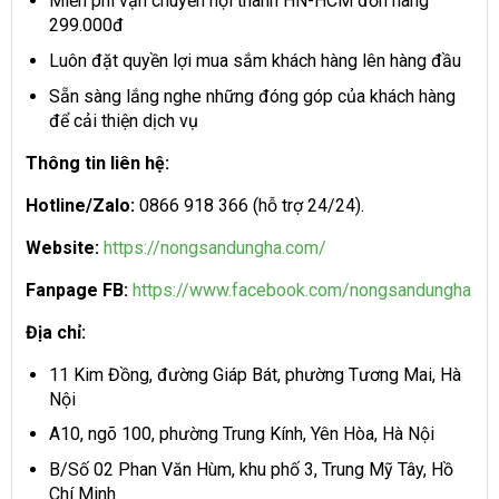
Miễn phí vận chuyển nội thành HN-HCM đơn hàng
299.000đ
Luôn đặt quyền lợi mua sắm khách hàng lên hàng đầu
Sẵn sàng lắng nghe những đóng góp của khách hàng
để cải thiện dịch vụ
Thông tin liên hệ:
Hotline/Zalo:
0866 918 366 (hỗ trợ 24/24).
Website:
https://nongsandungha.com/
Fanpage FB:
https://www.facebook.com/nongsandungha
Địa chỉ:
11 Kim Đồng, đường Giáp Bát, phường Tương Mai, Hà
Nội
A10, ngõ 100, phường Trung Kính, Yên Hòa, Hà Nội
B/Số 02 Phan Văn Hùm, khu phố 3, Trung Mỹ Tây, Hồ
Chí Minh