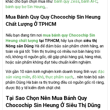
khác cho bạn chọn mua như:
bánh quy Zess
,
bánh AFC
,
bánh quy bơ Sin Heung
,…
Mua Bánh Quy Quy Chocochip Sin Heung
Chất Lượng Ở TPHCM
Nếu bạn đang tìm nơi
mua bánh quy Chocochip Sin
Heung chất lượng
tại TP.HCM
, hãy lựa chọn
siêu thị
Nông sản Dũng
Hà để đảm bảo sản phẩm chính hãng, an
toàn và giá tốt. Trên thị trường có nhiều nơi bán hàng trôi
nổi, không rõ nguồn gốc, dễ gặp phải hàng giả, hàng nhái,
hoặc sản phẩm không đạt tiêu chuẩn kiểm nghiệm.
Với gần 10 năm kinh nghiệm kinh doanh trong lĩnh vực
đặc
sản vùng miền
,
đồ khô
,
thực phẩm sạch
,… nên toàn bộ sản
phẩm Dũng Hà bán ra thị trường đều có nguồn gốc rõ ràng,
được Bộ y tế kiểm định chặt chẽ.
Tại Sao Chọn Nên Mua Bánh Quy
Chocochip Sin Heung Ở Siêu Thị Dũng