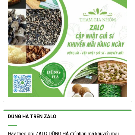
thể
có
được
thể
chọn
được
trên
chọn
trang
trên
sản
trang
phẩm
sản
phẩm
DŨNG HÀ TRÊN ZALO
Hãy theo dõi ZALO DŨNG HÀ để nhận mã khuyến mại