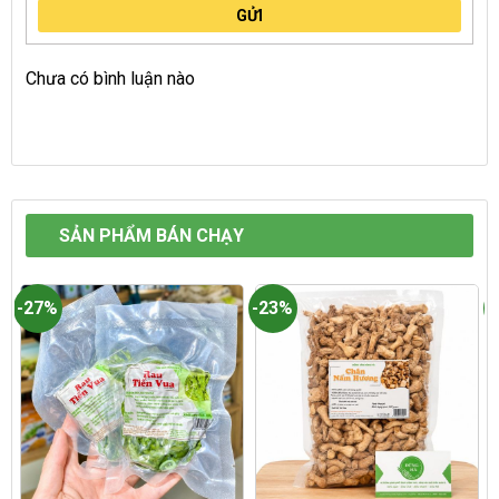
GỬI
Chưa có bình luận nào
SẢN PHẨM BÁN CHẠY
-27%
-23%
-