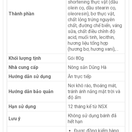
shortening thực vật (dầu
olein cọ, dầu stearin cọ,
Thành phần
oleoresin), bơ thực vật,
chất lỏng trứng nguyên
chất, đường chế biến, váng
sữa, chất điều chỉnh độ
acid, muối tinh, lecithin,
hương liệu tổng hợp
(hương bơ, hương vani),…
Khối lượng tịnh
Gói 80g
Nhà cung cấp
Nông sản Dũng Hà
Hướng dẫn sử dụng
Ăn trực tiếp
Nơi khô ráo, thoáng mát,
Hướng dẫn bảo quản
tránh ánh nắng mặt trời và
độ ẩm
Hạn sử dụng
12 tháng kể từ NSX
Không sử dụng bánh đã
Lưu ý
hết hạn
Được đồng kiểm hàng