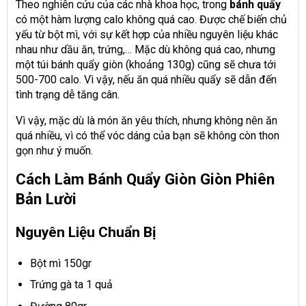
Theo nghiên cứu của các nhà khoa học, trong
bánh quẩy
có một hàm lượng calo không quá cao. Được chế biến chủ
yếu từ
bột mì
, với sự kết hợp của nhiều
nguyên liệu
khác
nhau như dầu ăn,
trứng
,… Mặc dù không quá cao, nhưng
một túi bánh quẩy giòn (khoảng 130g) cũng sẽ chưa tới
500-700 calo. Vì vậy, nếu ăn quá nhiều quẩy sẽ dẫn đến
tình trạng dễ tăng cân.
Vì vậy, mặc dù là món ăn yêu thích, nhưng không nên ăn
quá nhiều, vì có thể vóc dáng của bạn sẽ không còn thon
gọn như ý muốn.
Cách Làm Bánh Quẩy Giòn Giòn Phiên
Bản Lười
Nguyên Liệu Chuẩn Bị
Bột
mì 150gr
Trứng gà ta
1 quả