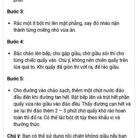
Bước 3:
Rắc một ít bột mì lên mặt phẳng, say đó nhào nặn
thành từng miếng nhỏ vừa ăn.
Bước 4:
Bắc chảo lên bếp, cho gập giầu, chờ giầu sôi thì cho
từng chiếc quẩy vào. Chú ý, không nên chiên quẩy trên
lửa quá to. Khi quẩy đã giòn thì vớt ra, để ráo giầu.
Bước 5:
Cho đường vào chảo sạch, thêm một chút nước đảo
đều đến khi đường tan hết. Bật bếp lên và trút hết phần
quẩy vừa ráo giầu vào đảo đều. Thấy đường cạn hết và
se lại thì đảo thêm 2 – 3 phút chờ quẩy khô ráo hoan
toàn thì đổ ra. Có thể lắc bột ớt tùy theo khẩu vị và
thưởng thức.
Chú ý:
Bạn có thể sử dụng nồi chiên không giầu nếu bạn