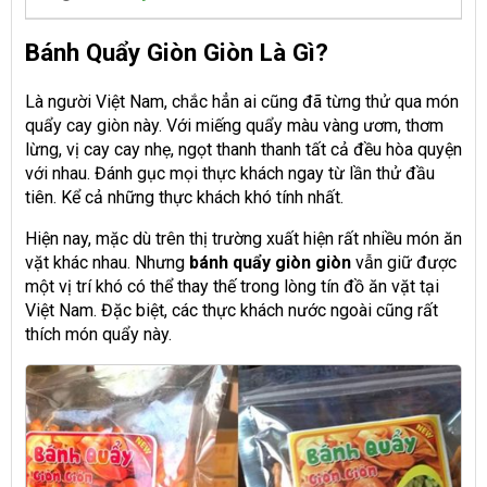
Bánh Quẩy Giòn Giòn Là Gì?
Là người Việt Nam, chắc hẳn ai cũng đã từng thử qua món
quẩy cay giòn này. Với miếng quẩy màu vàng ươm, thơm
lừng, vị cay cay nhẹ, ngọt thanh thanh tất cả đều hòa quyện
với nhau. Đánh gục mọi thực khách ngay từ lần thử đầu
tiên. Kể cả những thực khách khó tính nhất.
Hiện nay, mặc dù trên thị trường xuất hiện rất nhiều món ăn
vặt khác nhau. Nhưng
bánh quẩy giòn giòn
vẫn giữ được
một vị trí khó có thể thay thế trong lòng tín đồ ăn vặt tại
Việt Nam. Đặc biệt, các thực khách nước ngoài cũng rất
thích món quẩy này.