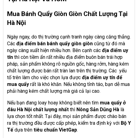
Mua Bánh Quẩy Giòn Giòn Chất Lượng Tại
Hà Nội
Ngày ngay, do thị trường cạnh tranh ngày càng căng thẳng.
C
ác
địa điểm bán bánh quẩy giòn giòn
cũng từ đó mà
ngày càng xuất hiện nhiều hơn. Bên cạnh các
địa điểm uy
tín
thì còn tiềm ẩn rất nhiều địa điểm buôn bán trái hợp
pháp, sản phẩm không rõ nguồn gốc, hàng rởm, hàng kém
chất lượng
được bán rất tràn lan trên thị trường. Các yếu
tố trên làm cho việc chọn lựa được
địa điểm uy tín để
mua quẩy
rất là khó khăn. Nếu không tỉnh táo, bạn dễ mua
phải hàng kém chất lượng mà giá cả lại cao.
Nếu bạn đang loay hoay không biết nên tìm
mua quẩy ở
đâu Hà Nội chất lượng nhất
thì
Nông Sản Dũng Hà
là
lựa chọn tốt nhất. Tại đây, mọi sản phẩm được chào bán
ra thị trường đều được cấp phép, kiểm tra định kỳ với
Bộ Y
Tế
dựa trên
tiêu chuẩn VietGap
.