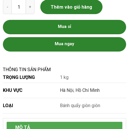
Bánh Quẩy Giòn Giòn số lượng
Thêm vào giỏ hàng
Mua sỉ
Mua ngay
THÔNG TIN SẢN PHẨM
TRỌNG LƯỢNG
1 kg
KHU VỰC
Hà Nội
,
Hồ Chí Minh
LOẠI
Bánh quẩy giòn giòn
MÔ TẢ