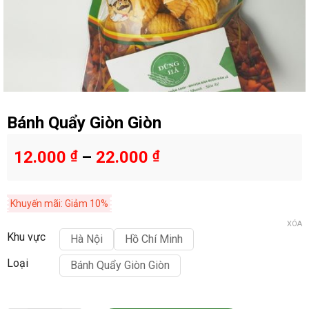
Bánh Quẩy Giòn Giòn
12.000
₫
–
22.000
₫
Khuyến mãi: Giảm 10%
XÓA
Khu vực
Hà Nội
Hồ Chí Minh
Loại
Bánh Quẩy Giòn Giòn