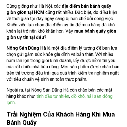
Cũng giống như Hà Nội, các
địa điểm bán bánh quẩy
giòn giòn tại HCM
cũng rất nhiều. Đặc biệt, do điều kiện
về thời gian tại đây ngày càng bị hạn chế bởi công việc.
Khiến việc lựa chọn
địa điểm uy tín
để mua hàng đã khó
khăn lại trở nên khó khăn hơn. Vậy
mua bánh quẩy giòn
giòn uy tín tại đâu?
Nông Sản Dũng Hà
là một địa điểm lý tưởng để bạn lựa
chọn gửi gắm
sức khỏe
gia đình và bản thân. Với nhiều
năm lăn lộn trong giới kinh doanh, lấy được niềm tin yêu
của rất nhiều nhà tiêu dùng. Mọi sản phẩm được chào bán
trên thị trường đều trải qua quá trình kiểm tra nghiêm ngặt
với tiêu chuẩn vệ sinh an
toàn thực phẩm
.
Ngoài ra, tại Nông Sản Dũng Hà còn chào bán các mặt
hàng khác như:
tinh dầu tự nhiên
,
đồ khô
,
hải sản đông
lạnh
,…
Trải Nghiệm Của Khách Hàng Khi Mua
Bánh Quẩy