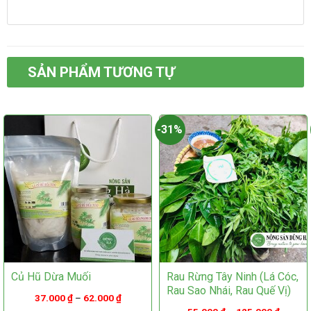
phẩm
này
này
có
có
nhiều
nhiều
biến
biến
thể.
thể.
Các
SẢN PHẨM TƯƠNG TỰ
Các
tùy
tùy
chọn
chọn
có
có
thể
-31%
thể
được
được
chọn
chọn
trên
trên
trang
trang
sản
sản
phẩm
phẩm
Củ Hũ Dừa Muối
Rau Rừng Tây Ninh (lá Cóc,
Rau Sao Nhái, Rau Quế Vị)
37.000
₫
–
62.000
₫