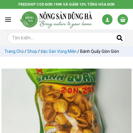
Chuyển
FREESHIP COD ĐƠN 199K VÀ GIẢM 10% TỔNG HÓA ĐƠN
đến
nội
dung
Trang Chủ
/
Shop
/
Đặc Sản Vùng Miền
/
Bánh Quẩy Giòn Giòn