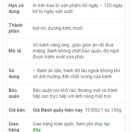
Hạn sử
In trên bao bì sản phẩm 60 ngày – 120 ngày
dụng
kể từ ngày sản xuất
Thành
bột mì, đường kính, muối.
phần
Vỏ bánh vàng óng , giòn giòn ăn rất đưa
Mô tả
miệng. Bánh không chất bảo quản, độ ngọt
được kiểm soát vừa phải.
Sử
–
Bánh ăn liền, tránh để lâu ngoài không khí
dụng
sẽ ảnh hưởng đến chất lượng của bánh.
Bảo
Bảo quản nơi khô ráo, thoáng mát và tránh
quản
tiếp xúc trực tiếp với ánh nắng mặt trời.
Giá bán
Giá Bánh quẩy hiện nay
: 15.000/1 túi 130g
Giao
Giao hàng toàn quốc. Xem phí ship
tại
hàng
đây
.