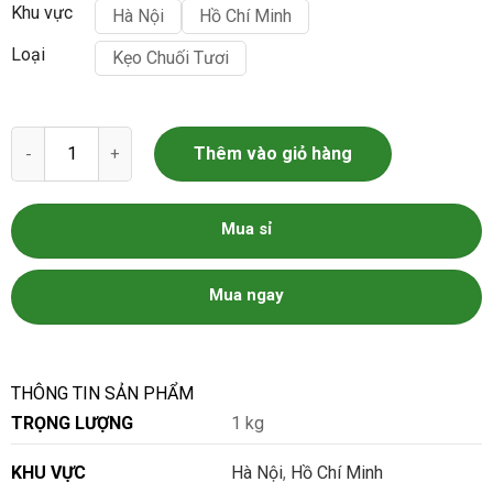
Khu vực
Hà Nội
Hồ Chí Minh
Loại
Kẹo Chuối Tươi
Kẹo chuối tươi đặc sản miền Nam số lượng
Thêm vào giỏ hàng
Mua sỉ
Mua ngay
THÔNG TIN SẢN PHẨM
TRỌNG LƯỢNG
1 kg
KHU VỰC
Hà Nội
,
Hồ Chí Minh