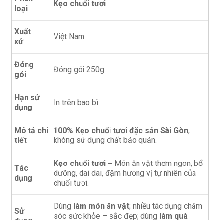
Kẹo chuối tươi
loại
Xuất
Việt Nam
xứ
Đóng
Đóng gói 250g
gói
Hạn sử
In trên bao bì
dụng
Mô tả chi
100% Kẹo chuối tươi đặc sản Sài Gòn
,
tiết
không sử dụng chất bảo quản.
Kẹo chuối tươi –
Món ăn vặt thơm ngon, bổ
Tác
dưỡng, dai dai, đậm hương vị tự nhiên của
dụng
chuối tươi.
Dùng
làm món ăn vặt
; nhiều tác dụng chăm
Sử
sóc sức khỏe – sắc đẹp; dùng
làm quà