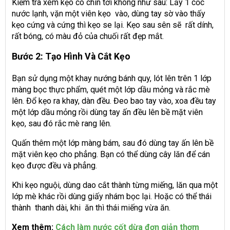
Kiểm tra xem kẹo có chín tới không như sau: Lấy 1 cốc
nước lạnh, vặn một viên kẹo vào, dùng tay sờ vào thấy
kẹo cứng và cứng thì kẹo se lại. Kẹo sau sên sẽ rất dính,
rất bóng, có màu đỏ của chuối rất đẹp mắt.
Bước 2: Tạo Hình Và Cắt Kẹo
Bạn sử dụng một khay nướng bánh quy, lót lên trên 1 lớp
màng bọc thực phẩm, quét một lớp dầu mỏng và rắc mè
lên. Đổ kẹo ra khay, dàn đều. Đeo bao tay vào, xoa đều tay
một lớp dầu mỏng rồi dùng tay ấn đều lên bề mặt viên
kẹo, sau đó rắc mè rang lên.
Quấn thêm một lớp màng bám, sau đó dùng tay ấn lên bề
mặt viên kẹo cho phẳng. Bạn có thể dùng cây lăn để cán
kẹo được đều và phẳng.
Khi kẹo nguội, dùng dao cắt thành từng miếng, lăn qua một
lớp mè khác rồi dùng giấy nhám bọc lại. Hoặc có thể thái
thành thanh dài, khi ăn thì thái miếng vừa ăn.
Xem thêm:
Cách làm nước cốt dừa đơn giản thơm