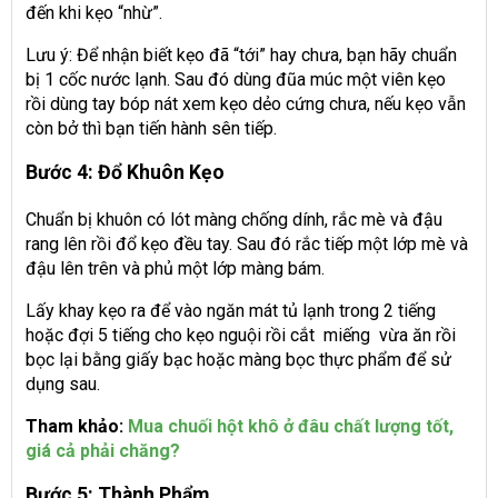
đến khi kẹo “nhừ”.
Lưu ý: Để nhận biết kẹo đã “tới” hay chưa, bạn hãy chuẩn
bị 1 cốc nước lạnh. Sau đó dùng đũa múc một viên kẹo
rồi dùng tay bóp nát xem kẹo dẻo cứng chưa, nếu kẹo vẫn
còn bở thì bạn tiến hành sên tiếp.
Bước 4: Đổ Khuôn Kẹo
Chuẩn bị khuôn có lót màng chống dính, rắc mè và đậu
rang lên rồi đổ kẹo đều tay. Sau đó rắc tiếp một lớp mè và
đậu lên trên và phủ một lớp màng bám.
Lấy khay kẹo ra để vào ngăn mát tủ lạnh trong 2 tiếng
hoặc đợi 5 tiếng cho kẹo nguội rồi cắt miếng vừa ăn rồi
bọc lại bằng giấy bạc hoặc màng bọc thực phẩm để sử
dụng sau.
Tham khảo:
Mua chuối hột khô ở đâu chất lượng tốt,
giá cả phải chăng?
Bước 5: Thành Phẩm