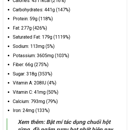
Calories: 4311kcal (216%)
Carbohydrates: 441g (147%)
Protein: 59g (118%)
Fat: 277g (426%)
Saturated Fat: 179g (1119%)
Sodium: 113mg (5%)
Potassium: 3605mg (103%)
Fiber: 66g (275%)
Sugar: 318g (353%)
Vitamin A: 208IU (4%)
Vitamin C: 41mg (50%)
Calcium: 793mg (79%)
Iron: 24mg (133%)
Xem thêm: Bật mí tác dụng chuối hột
rừng, đồ ngâm rượu hot nhất hiện nay