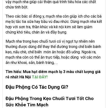
vậy mạch nha giúp cải thiện quá trình tiêu hóa các chất
chứa tinh bột.
Theo các bác sĩ đông y, mạch nha còn giúp ích cho các bà
mẹ bị tắc tia sữa hay bầu vú đau nhức. Dùng mạch nha kết
hợp với sơn tra, thần khúc và kê nội kim sẽ làm giảm
chứng khó tiêu, chán ăn và đầy bụng.
Mạch nha trong kẹo chuối tươi có vị ngọt tự nhiên nên
thường được dùng để thay thế đường trong chế biến bánh
kẹo, nấu chè, chế biến món ăn hoặc đồ uống. Ngoài ra,
mạch nha còn có thể ăn trực tiếp, hoặc dùng với các món
ăn như khoai, sắn, bánh tráng, …
Tìm hiểu: Mua hạt diêm mạch lọ 3 màu chất lượng giá
rẻ nhất Hà Nội
TẠI ĐÂY!
Đậu Phộng Có Tác Dụng Gì?
Đậu Phộng Trong Kẹo Chuối Tươi Tốt Cho
Sức Khỏe Tim Mạch