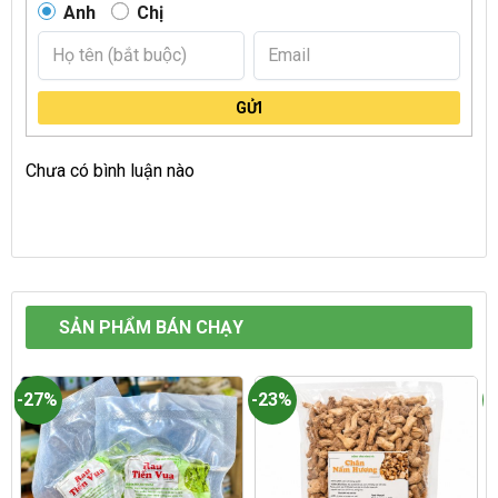
Anh
Chị
GỬI
Chưa có bình luận nào
SẢN PHẨM BÁN CHẠY
-27%
-23%
-