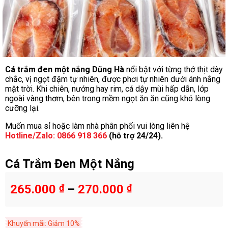
Cá trắm đen một nắng Dũng Hà
nổi bật với từng thớ thịt dày
chắc, vị ngọt đậm tự nhiên, được phơi tự nhiên dưới ánh nắng
mặt trời. Khi chiên, nướng hay rim, cá dậy mùi hấp dẫn, lớp
ngoài vàng thơm, bên trong mềm ngọt ăn ăn cũng khó lòng
cưỡng lại.
Muốn mua sỉ hoặc làm nhà phân phối vui lòng liên hệ
Hotline/Zalo: 0866 918 366
(hỗ trợ 24/24).
Cá Trắm Đen Một Nắng
265.000
₫
–
270.000
₫
Khuyến mãi: Giảm 10%