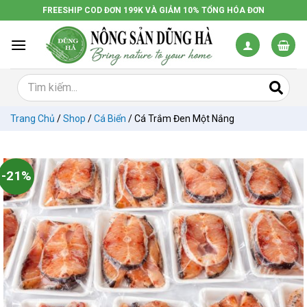
Chuyển
FREESHIP COD ĐƠN 199K VÀ GIẢM 10% TỔNG HÓA ĐƠN
đến
nội
dung
Trang Chủ
/
Shop
/
Cá Biển
/
Cá Trắm Đen Một Nắng
-21%