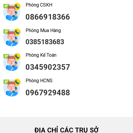
Phòng CSKH
0866918366
Phòng Mua Hàng
0385183683
Phòng Kế Toán
0345902357
Phòng HCNS
0967929488
ĐỊA CHỈ CÁC TRỤ SỞ