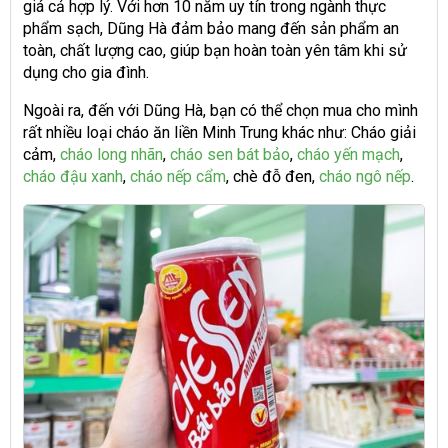
giá cả hợp lý. Với hơn 10 năm uy tín trong ngành thực
phẩm sạch, Dũng Hà đảm bảo mang đến sản phẩm an
toàn, chất lượng cao, giúp bạn hoàn toàn yên tâm khi sử
dụng cho gia đình.
Ngoài ra, đến với Dũng Hà, bạn có thể chọn mua cho mình
rất nhiều loại cháo ăn liền Minh Trung khác như: Cháo giải
cảm,
cháo long nhãn
,
cháo sen bát bảo
,
cháo yến mạch
,
cháo đậu xanh
,
cháo nếp cẩm
, chè đỗ đen,
cháo ngô nếp
.