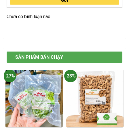
GỬI
Chưa có bình luận nào
SẢN PHẨM BÁN CHẠY
-27%
-23%
-