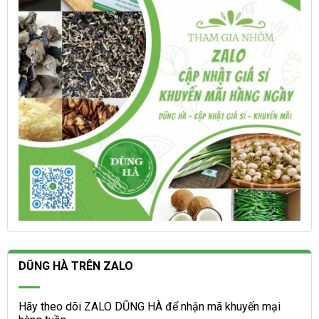
được
được
chọn
chọn
trên
trên
trang
trang
sản
sản
phẩm
phẩm
DŨNG HÀ TRÊN ZALO
Hãy theo dõi ZALO DŨNG HÀ để nhận mã khuyến mại