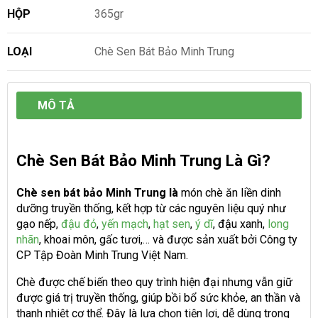
HỘP
365gr
LOẠI
Chè Sen Bát Bảo Minh Trung
MÔ TẢ
Chè Sen Bát Bảo Minh Trung Là Gì?
Chè sen bát bảo Minh Trung là
món chè ăn liền dinh
dưỡng truyền thống, kết hợp từ các nguyên liệu quý như
gạo nếp,
đậu đỏ
,
yến mạch
,
hạt sen
,
ý dĩ
, đậu xanh,
long
nhãn
, khoai môn, gấc tươi,… và được sản xuất bởi Công ty
CP Tập Đoàn Minh Trung Việt Nam.
Chè được chế biến theo quy trình hiện đại nhưng vẫn giữ
được giá trị truyền thống, giúp bồi bổ sức khỏe, an thần và
thanh nhiệt cơ thể. Đây là lựa chọn tiện lợi, dễ dùng trong