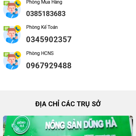
Phòng Mua Hàng
0385183683
Phòng Kế Toán
0345902357
Phòng HCNS
0967929488
ĐỊA CHỈ CÁC TRỤ SỞ