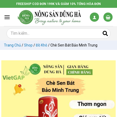
Chuyển
FREESHIP COD ĐƠN 199K VÀ GIẢM 10% TỔNG HÓA ĐƠN
đến
nội
dung
Trang Chủ
/
Shop
/
Đồ Khô
/
Chè Sen Bát Bảo Minh Trung