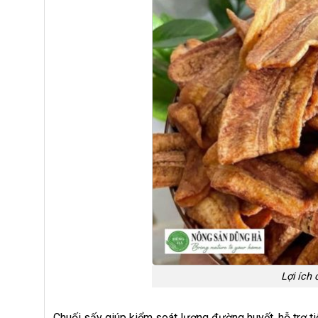
Lợi ích 
Chuối sấy giúp kiểm soát lượng đường huyết, hỗ trợ ti