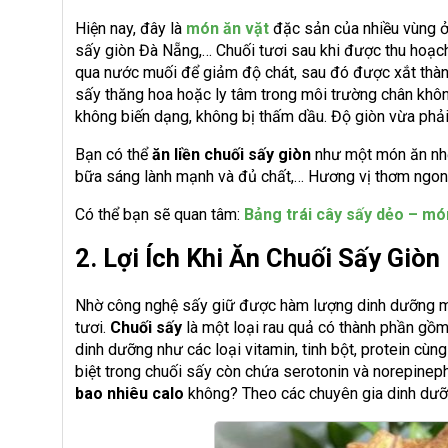
Hiện nay, đây là
món ăn vặt
đặc sản của nhiều vùng 
sấy giòn Đà Nẵng,… Chuối tươi sau khi được thu hoạch
qua nước muối để giảm độ chát, sau đó được xắt thà
sấy thăng hoa hoặc ly tâm trong môi trường chân khôn
không biến dạng, không bị thấm dầu. Độ giòn vừa phải
Bạn có thể
ăn liền chuối sấy giòn
như một món ăn nhẹ,
bữa sáng lành mạnh và đủ chất,… Hương vị thơm ngon
Có thể bạn sẽ quan tâm:
Bảng trái cây sấy dẻo – m
2. Lợi Ích Khi Ăn Chuối Sấy Giòn
Nhờ công nghệ sấy giữ được hàm lượng dinh dưỡng mà
tươi.
Chuối sấy
là một loại rau quả có thành phần gồm 
dinh dưỡng như các loại vitamin, tinh bột, protein cùng
biệt trong chuối sấy còn chứa serotonin và norepinephr
bao nhiêu calo
không? Theo các chuyên gia dinh dưỡ