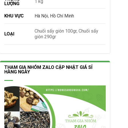
1 kg
LƯỢNG
KHU VỰC
Hà Nội
,
Hồ Chí Minh
Chuối sấy giòn 100gr, Chuối sấy
LOẠI
giòn 290gr
THAM GIA NHÓM ZALO CẬP NHẬT GIÁ SỈ
HÀNG NGÀY