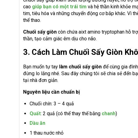
cao
giúp bạn có một trái tim
và hệ thần kinh khỏe mạn
tim, tiêu hóa và những chuyển động cơ bắp khác. Vì thế
thể thao.
Chuối sấy giòn
còn chứa aixt amino tryptophan hỗ trợ
thần, tạo cảm giác êm dịu cho não.
3. Cách Làm Chuối Sấy Giòn Kh
Bạn muốn tự tay
làm chuối sấy giòn
để cùng gia đình
đừng lo lắng nhé. Sau đây chúng tôi sẽ chia sẻ đến b
tại nhà đơn giản.
Nguyên liệu cần chuẩn bị
Chuối chín: 3 – 4 quả
Quất
: 2 quả (có thể thay thế bằng
chanh
)
Dầu ăn
1 thau nước nhỏ