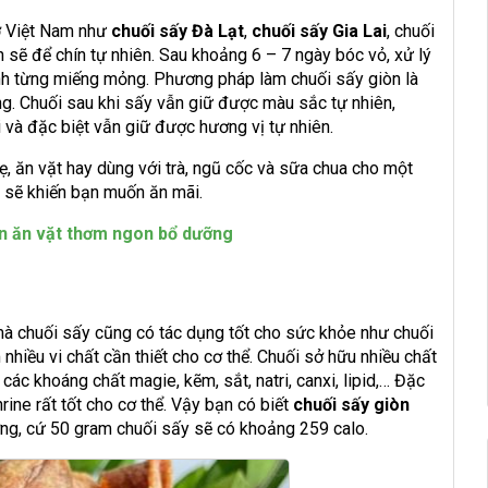
ở Việt Nam như
chuối sấy Đà Lạt
,
chuối sấy Gia Lai
, chuối
 sẽ để chín tự nhiên. Sau khoảng 6 – 7 ngày bóc vỏ, xử lý
nh từng miếng mỏng. Phương pháp làm chuối sấy giòn là
g. Chuối sau khi sấy vẫn giữ được màu sắc tự nhiên,
 và đặc biệt vẫn giữ được hương vị tự nhiên.
 ăn vặt hay dùng với trà, ngũ cốc và sữa chua cho một
 sẽ khiến bạn muốn ăn mãi.
ón ăn vặt thơm ngon bổ dưỡng
 chuối sấy cũng có tác dụng tốt cho sức khỏe như chuối
nhiều vi chất cần thiết cho cơ thể. Chuối sở hữu nhiều chất
 các khoáng chất magie, kẽm, sắt, natri, canxi, lipid,… Đặc
ine rất tốt cho cơ thể. Vậy bạn có biết
chuối sấy giòn
ng, cứ 50 gram chuối sấy sẽ có khoảng 259 calo.