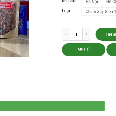
Khu vực
Hà Nội
Hồ C
Loại
Chuối Sấy Giòn 
Chuối sấy giòn số lượng
Thêm 
Mua sỉ