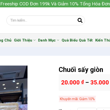
Freeship COD Đơn 199k Và Giảm 10% Tổng Hóa Đơn
ng Chủ
Giới Thiệu
Danh Mục
Quà Biếu Quà Tết
Kiến Th
Chuối sấy giòn
20.000
₫
–
35.00
Khuyến mãi: Giảm 10%