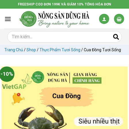
Chuyển
FREESHIP COD ĐƠN 199K VÀ GIẢM 10% TỔNG HÓA ĐƠN
đến
nội
dung
Trang Chủ
/
Shop
/
Thực Phẩm Tươi Sống
/
Cua Đồng Tươi Sống
-10%