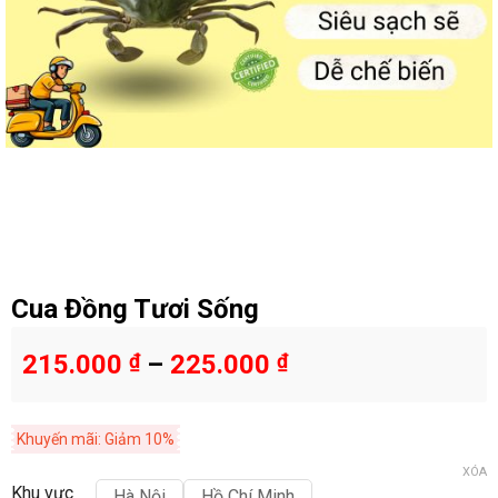
Cua Đồng Tươi Sống
215.000
₫
–
225.000
₫
Khuyến mãi: Giảm 10%
XÓA
Khu vực
Hà Nội
Hồ Chí Minh