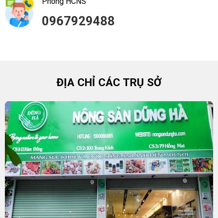
Phòng HCNS
0967929488
ĐỊA CHỈ CÁC TRỤ SỞ