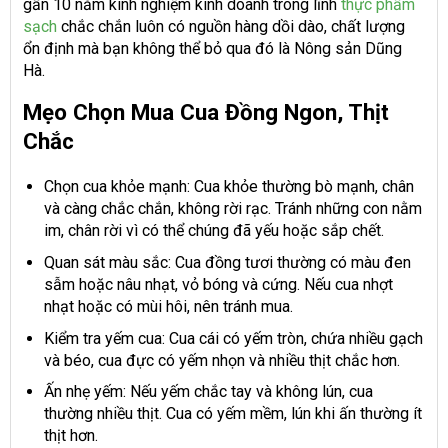
gần 10 năm kinh nghiệm kinh doanh trong lĩnh
thực phẩm
sạch
chắc chắn luôn có nguồn hàng dồi dào, chất lượng
ổn định mà bạn không thể bỏ qua đó là Nông sản Dũng
Hà.
Mẹo Chọn Mua Cua Đồng Ngon, Thịt
Chắc
Chọn cua khỏe mạnh: Cua khỏe thường bò mạnh, chân
và càng chắc chắn, không rời rạc. Tránh những con nằm
im, chân rời vì có thể chúng đã yếu hoặc sắp chết.
Quan sát màu sắc: Cua đồng tươi thường có màu đen
sẫm hoặc nâu nhạt, vỏ bóng và cứng. Nếu cua nhợt
nhạt hoặc có mùi hôi, nên tránh mua.
Kiểm tra yếm cua: Cua cái có yếm tròn, chứa nhiều gạch
và béo, cua đực có yếm nhọn và nhiều thịt chắc hơn.
Ấn nhẹ yếm: Nếu yếm chắc tay và không lún, cua
thường nhiều thịt. Cua có yếm mềm, lún khi ấn thường ít
thịt hơn.