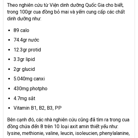
Theo nghiên cứu từ Viện dinh dưỡng Quốc Gia cho biết,
trong 100gr cua đồng bỏ mai và yếm cung cấp các chất
dinh dưỡng như:
89 calo
74.4gr nước
12.3gr protid
3.3gr lipid
2gr glucid
5.040mg canxi
430mg photpho
4.7mg sắt
Vitamin B1, B2, B3, PP
Bên cạnh đó, các nhà nghiên cứu cũng đã tìm ra trong cua
đồng chứa đến 8 trên 10 loại axit amin thiết yếu như:
lysine, methionie, valine, leucin, isoleucien, phenylalanine,