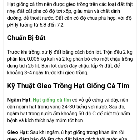
Hạt giống cà tím nên được gieo trồng trên các loại đất thịt
nhẹ, đất cát pha có độ tơi xốp, giàu mùn và chất dinh
dưỡng, dễ thoát nước. Đất cần có độ chua phù hợp, với độ
pH lý tưởng từ 6,8 đến 7,2.
Chuẩn Bị Đất
Trước khi trồng, xử lý đất bằng cách bón lót. Trộn đều 2 kg
phân lân, 0,005 kg kali và 2 kg phân bò cho một chậu trồng
dung tích 25 lít. Bón lót dưới đáy chậu, lấp ⅔ đất, để
khoảng 3-4 ngày trước khi gieo trồng.
Kỹ Thuật Gieo Trồng Hạt Giống Cà Tím
Ngâm Hạt:
Hạt giống cà tím
có vỏ gỗ cứng và dày, nên
cần ngâm hạt trong vòng 24-30 tiếng với nước. Sau đó,
ngâm hạt trong nước ấm khoảng 50 độ C để diệt trừ nấm
bệnh và kích thích nảy mầm tốt hơn.
Gieo Hạt:
Sau khi ngâm, ủ hạt giống trong khăn ẩm rồi
gieo, đảm bảo độ ẩm cho đất bằng cách tưới nước vừa