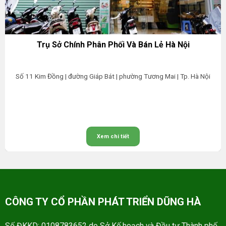
Trụ Sở Chính Phân Phối Và Bán Lẻ Hà Nội
Số 11 Kim Đồng | đường Giáp Bát | phường Tương Mai | Tp. Hà Nội
Xem chi tiết
CÔNG TY CỔ PHẦN PHÁT TRIỂN DŨNG HÀ
Số ĐKKD: 0108783652 do Sở Kế hoạch và Đầu tư Thành phố