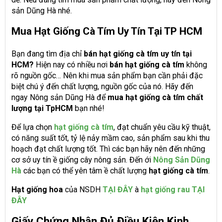
sản Dũng Hà nhé.
Mua Hạt Giống Cà Tím Uy Tín Tại TP HCM
Bạn đang tìm địa chỉ
bán hạt giống cà tím uy tín tại
HCM?
Hiện nay có nhiều nơi
bán hạt giống cà tím
không
rõ nguồn gốc… Nên khi mua sản phẩm bạn cần phải đặc
biệt chú ý đến chất lượng, nguồn gốc của nó. Hãy đến
ngay Nông sản Dũng Hà để
mua hạt giống cà tím chất
lượng tại TpHCM
bạn nhé!
Để lựa chọn
hạt giống cà tím
, đạt chuẩn yêu cầu kỹ thuật,
có năng suất tốt, tỷ lệ nảy mầm cao, sản phẩm sau khi thu
hoạch đạt chất lượng tốt. Thì các bạn hãy nên đến những
cơ sở uy tín ề giống cây nông sản. Đến ới
Nông Sản Dũng
Hà
các bạn có thể yên tâm ề chất lượng
hạt giống cà tím
.
Hạt giống hoa
của NSDH
TẠI ĐÂY
à
hạt giống rau TẠI
ĐÂY
Giấy Chứng Nhận Đủ Điều Kiện Kinh