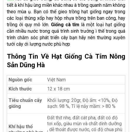
tiết à khí hậu ùng miền khác nhau à trồng quanh năm không
theo mùa ụ. Bạn có thể gieo trồng hạt giống ngay trong
các loại thùng xốp hay hộp nhựa trồng trên ban công, hay
trồng ới quy mô lớn.
Giống cà tím
là một loại hạt giống
cần nhiều nước trong quá trình sinh trưởng ì thế trong quá
trình chăm sóc phát triển cây bạn hãy nên thường xuyên
tưới cây ới lượng nước phù hợp
Thông Tin Về Hạt Giống Cà Tím Nông
Sản Dũng Hà
Nguồn gốc
Việt Nam
Kích thước
12 x 18 cm
Tiêu chuẩn cây
Khối lượng: 20gr, Độ ẩm: <10%, Độ
giống
sạch: 98 %, Tỉ lệ nảy mầm: > 80 %
Đất thịt nhẹ, đất cát pha, đất có độ
tơi xốp, giàu mùn và chất dinh dưỡng
Khí hậu thổ
, dễ thoát được nước, có độ chua phù