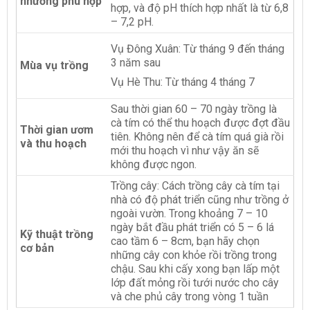
nhưỡng phù hợp
hợp, và độ pH thích hợp nhất là từ 6,8
– 7,2 pH.
Vụ Đông Xuân: Từ tháng 9 đến tháng
3 năm sau
Mùa vụ trồng
Vụ Hè Thu: Từ tháng 4 tháng 7
Sau thời gian 60 – 70 ngày trồng là
cà tím có thể thu hoạch được đợt đầu
Thời gian ươm
tiên. Không nên để cà tím quá già rồi
và thu hoạch
mới thu hoạch vì như vậy ăn sẽ
không được ngon.
Trồng cây: Cách trồng cây cà tím tại
nhà có độ phát triển cũng như trồng ở
ngoài vườn. Trong khoảng 7 – 10
ngày bắt đầu phát triển có 5 – 6 lá
Kỹ thuật trồng
cao tầm 6 – 8cm, bạn hãy chọn
cơ bản
những cây con khỏe rồi trồng trong
chậu. Sau khi cấy xong bạn lấp một
lớp đất mỏng rồi tưới nước cho cây
và che phủ cây trong vòng 1 tuần