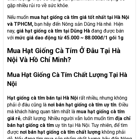
gặp nhiều rủi ro về sức khỏe.
Nếu muốn
mua hạt giống cà tím giá tốt nhất tại Hà Nội
và TPHCM,
bạn hãy đến Nông sản Dũng Hà nhé. Hiện
nay,
giá hạt giống cà tím tại Dũng Hà
đang được bán
với
mức giá dao động từ 45.000 ~ 88.000đ/1 gói 1g
Mua Hạt Giống Cà Tím Ở Đâu Tại Hà
Nội Và Hồ Chí Minh?
Mua Hạt Giống Cà Tím Chất Lượng Tại Hà
Nội
Hạt giống cà tím bán tại Hà Nội
rất nhiều, nhưng không
phải ở đâu cũng là
nơi bán hạt giống cà tím uy tín
. Điều
mà khách hàng quan tâm nhất là
mua hạt giống cà tím
giá rẻ
, chất lượng. Nhiều người vẫn luôn muốn tìm
địa chỉ
bán hạt giống cà tím
uy tín tại Hà Nội. Tuy nhiên, để tìm
được
nơi bán hạt giống cà tím chất lượng
không phải
dễ. Nếu đang tìm mua sản phẩm chất lượng, hãy đến Nông