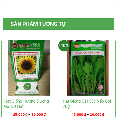
này
có
có
nhiều
nhiều
biến
biến
thể.
thể.
Các
SẢN PHẨM TƯƠNG TỰ
Các
tùy
tùy
chọn
chọn
có
có
thể
-40%
thể
được
được
chọn
chọn
trên
trên
trang
trang
sản
sản
phẩm
phẩm
Hạt Giống Hướng Dương
Hạt Giống Cải Cúc Nếp Gói
Gói 30 Hạt
20gr
25.000
₫
–
26.000
₫
15.000
₫
–
20.000
₫