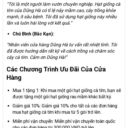
“Tôi là một người làm vườn chuyên nghiệp. Hạt giống cà
tím của Dũng Hà có tỉ lệ nảy mầm cao, cây trồng khỏe
mạnh, ít sâu bệnh. Tôi đã sử dụng hạt giống này nhiều
lần và luôn hài lòng với kết quả.”
Chú Bình (Bắc Kạn):
“Nhân viên cửa hàng Dũng Hà tư vấn rất nhiệt tình. Tôi
đã được hướng dẫn rất kỹ về cách trồng và chăm sóc
cây cà tím. Cảm ơn Dũng Hà!”
Các Chương Trình Ưu Đãi Của Cửa
Hàng
Mua 1 tặng 1: Khi mua một gói hạt giống cà tím, bạn sẽ
được tặng một gói hạt giống rau mầm khác bất kỳ.
Giảm giá 10%: Giảm giá 10% cho tất cả các đơn hàng
mua hạt giống cà tím khi mua từ 5 gói trở lên.
Miễn phí vận chuyển: Miễn phí vận chuyển toàn quốc
cho các đơn hàng từ 300.000 VND trở lên.