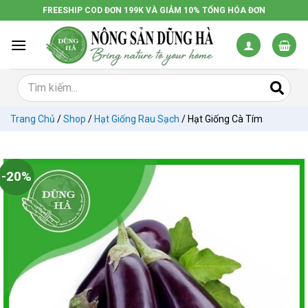
Chuyển
FREESHIP COD ĐƠN 199K VÀ GIẢM 10% TỔNG HÓA ĐƠN
đến
nội
dung
Trang Chủ
/
Shop
/
Hạt Giống Rau Sạch
/
Hạt Giống Cà Tím
-20%