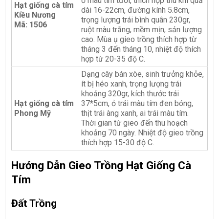
ỏ màu tím tươi, thích hợp thu khi quả
Hạt giống cà tím
dài 16-22cm, đường kính 5.8cm,
Kiều Nương
trọng lượng trái bình quân 230gr,
Mã: 1506
ruột màu trắng, mềm mịn, sản lượng
cao. Mùa ụ gieo trồng thích hợp từ
tháng 3 đến tháng 10, nhiệt độ thích
hợp từ 20-35 độ C.
Dạng cây bán xòe, sinh trưởng khỏe,
ít bị héo xanh, trọng lượng trái
khoảng 320gr, kích thước trái
Hạt giống cà tím
37*5cm, ỏ trái màu tím đen bóng,
Phong Mỹ
thịt trái àng xanh, ai trái màu tím.
Thời gian từ gieo đến thu hoạch
khoảng 70 ngày. Nhiệt độ gieo trồng
thích hợp 15-30 độ C.
Hướng Dẫn Gieo Trồng Hạt Giống Cà
Tím
Đất Trồng