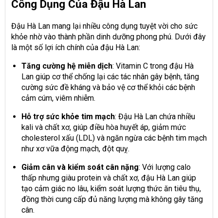
Công Dụng Của Đậu Hà Lan
Đậu Hà Lan mang lại nhiều công dụng tuyệt vời cho sức
khỏe nhờ vào thành phần dinh dưỡng phong phú. Dưới đây
là một số lợi ích chính của đậu Hà Lan:
Tăng cường hệ miễn dịch
: Vitamin C trong đậu Hà
Lan giúp cơ thể chống lại các tác nhân gây bệnh, tăng
cường sức đề kháng và bảo vệ cơ thể khỏi các bệnh
cảm cúm, viêm nhiễm.
Hỗ trợ sức khỏe tim mạch
: Đậu Hà Lan chứa nhiều
kali và chất xơ, giúp điều hòa huyết áp, giảm mức
cholesterol xấu (LDL) và ngăn ngừa các bệnh tim mạch
như xơ vữa động mạch, đột quỵ.
Giảm cân và kiểm soát cân nặng
: Với lượng calo
thấp nhưng giàu protein và chất xơ, đậu Hà Lan giúp
tạo cảm giác no lâu, kiểm soát lượng thức ăn tiêu thụ,
đồng thời cung cấp đủ năng lượng mà không gây tăng
cân.