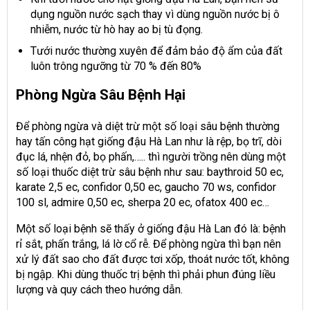
dụng nguồn nước sạch thay vì dùng nguồn nước bị ô
nhiễm, nước từ hò hay ao bị tù đọng.
Tưới nước thường xuyên để đảm bảo độ ẩm của đất
luôn trông ngưỡng từ 70 % đến 80%
Phòng Ngừa Sâu Bệnh Hại
Để phòng ngừa và diệt trừ một số loại sâu bệnh thường
hay tấn công hạt giống đậu Hà Lan như là rệp, bọ trĩ, dòi
đục lá, nhện đỏ, bọ phấn,….. thì người trồng nên dùng một
số loại thuốc diệt trừ sâu bệnh như sau: baythroid 50 ec,
karate 2,5 ec, confidor 0,50 ec, gaucho 70 ws, confidor
100 sl, admire 0,50 ec, sherpa 20 ec, ofatox 400 ec…
Một số loại bệnh sẽ thấy ở giống đậu Hà Lan đó là: bệnh
rỉ sắt, phấn trắng, lá lờ cổ rễ. Để phòng ngừa thì bạn nên
xử lý đất sao cho đất được tơi xốp, thoát nước tốt, không
bị ngập. Khi dùng thuốc trị bệnh thì phải phun đúng liều
lượng và quy cách theo hướng dẫn.