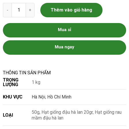
Hạt Giống Đậu Hà Lan số lượng
Thêm vào giỏ hàng
Mua sỉ
Mua ngay
THÔNG TIN SẢN PHẨM
TRỌNG
1 kg
LƯỢNG
KHU VỰC
Hà Nội
,
Hồ Chí Minh
50g, Hạt giống đậu hà lan 20gr, Hạt giống rau
LOẠI
mầm đậu hà lan