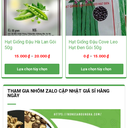
trang
sản
sản
phẩm
phẩm
Hạt Giống Đậu Hà Lan Gói
Hạt Giống Đậu Cove Leo
50g
Hạt Đen Gói 50g
15.000
₫
–
20.000
₫
0
₫
–
15.000
₫
Lựa chọn tùy chọn
Lựa chọn tùy chọn
Sản
Sản
phẩm
phẩm
này
này
THAM GIA NHÓM ZALO CẬP NHẬT GIÁ SỈ HÀNG
có
có
NGÀY
nhiều
nhiều
biến
biến
thể.
thể.
Các
Các
tùy
tùy
chọn
chọn