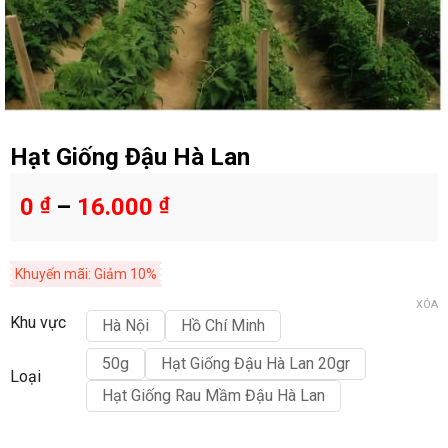
Hạt Giống Đậu Hà Lan
0
₫
–
16.000
₫
Khuyến mãi: Giảm 10%
XÓA
Khu vực
Hà Nội
Hồ Chí Minh
50g
Hạt Giống Đậu Hà Lan 20gr
Loại
Hạt Giống Rau Mầm Đậu Hà Lan