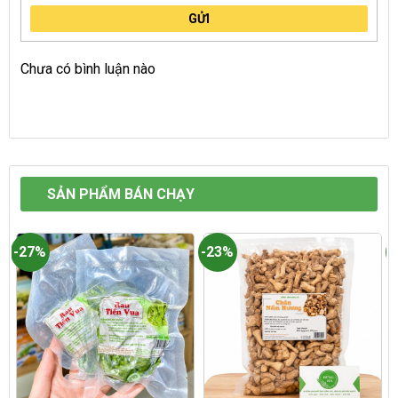
GỬI
Chưa có bình luận nào
SẢN PHẨM BÁN CHẠY
-27%
-23%
-