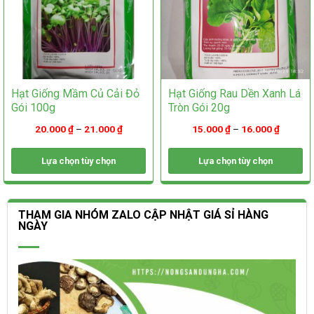
trang
sản
sản
phẩm
phẩm
Hạt Giống Mầm Củ Cải Đỏ
Hạt Giống Rau Dền Xanh Lá
Gói 100g
Tròn Gói 20g
20.000
₫
–
21.000
₫
15.000
₫
–
16.000
₫
Lựa chọn tùy chọn
Lựa chọn tùy chọn
Sản
Sản
phẩm
phẩm
này
này
THAM GIA NHÓM ZALO CẬP NHẬT GIÁ SỈ HÀNG
có
có
NGÀY
nhiều
nhiều
biến
biến
thể.
thể.
Các
Các
tùy
tùy
chọn
chọn
có
có