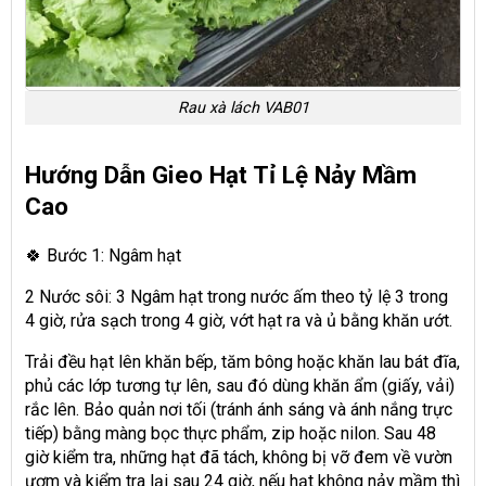
Rau xà lách VAB01
Hướng Dẫn Gieo Hạt Tỉ Lệ Nảy Mầm
Cao
🍀 Bước 1: Ngâm hạt
2 Nước sôi: 3 Ngâm hạt trong nước ấm theo tỷ lệ 3 trong
4 giờ, rửa sạch trong 4 giờ, vớt hạt ra và ủ bằng khăn ướt.
Trải đều hạt lên khăn bếp, tăm bông hoặc khăn lau bát đĩa,
phủ các lớp tương tự lên, sau đó dùng khăn ẩm (giấy, vải)
rắc lên. Bảo quản nơi tối (tránh ánh sáng và ánh nắng trực
tiếp) bằng màng bọc thực phẩm, zip hoặc nilon. Sau 48
giờ kiểm tra, những hạt đã tách, không bị vỡ đem về vườn
ươm và kiểm tra lại sau 24 giờ, nếu hạt không nảy mầm thì