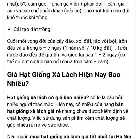
nhất); 5% cám gạo + phân gà viên + phân dơi + cám gia
súc và các chế phẩm khác (nếu có). Chờ một tuần cho đất
khô trước khi trồng.
Cải tạo đất trồng
Cuối mỗi vòng đời của cây đảo, xới đất, rắc vôi bột, trộn
đều và ủ trong 5 – 7 ngày (1 nắm vôi / 10 kg đất). , Tưới
nước đảo đều để giữ ẩm và gieo lại sau 1 – 2 ngày (có
thể sạ bất cứ lúc nào nếu chưa trộn cám + cám).
Giá Hạt Giống Xà Lách Hiện Nay Bao
Nhiêu?
Hạt giống xà lách có giá bao nhiêu?
có lẽ là câu hỏi
nhiều người thắc mắc. Hiện nay, có nhiều cửa hàng
bán
hạt giống xà lách giá rẻ
nhưng chưa được kiểm định về
chất lượng. Việc sử dụng sản phẩm kém chất lượng sẽ
gặp nhiều rủi ro về sức khỏe.
Nếu muốn
mua hạt giống xà lách giá tốt nhất tại Hà Nội