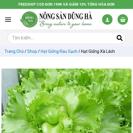
Chuyển
FREESHIP COD ĐƠN 199K VÀ GIẢM 10% TỔNG HÓA ĐƠN
đến
nội
dung
Trang Chủ
/
Shop
/
Hạt Giống Rau Sạch
/
Hạt Giống Xà Lách