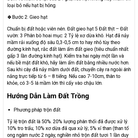
loại bỏ nếu hạt bị hỏng.
🍀Bước 2: Gieo hạt
Chuẩn bị đất hoặc viên nén. Đất gieo hạt 5 Đất thịt – Đất
vườn: 3 Phân bò hoai mục: 2 Tỷ lệ xơ dừa khô. Hạt đã nảy
mầm rải xuống độ sâu 0,3-0,5 cm to hay nhỏ tùy theo
đường kính hạt, rắc đất làm ẩm đất gieo (tiêu chuẩn nhất:
gấp 3 lần đường kính hạt). Kiểm tra hai ngày một lần và
nếu bề mặt đất khô, hãy làm ẩm đất bằng nhiều nước hơn.
Sau khi cây đã nảy mầm dưới đất, chuyển cây ra ngoài ánh
nắng trực tiếp từ 6 – 8 tiếng. Nếu cao 7-10cm, thân to
khỏe, có 3-5 lá mầm lớn thì cấy vào chậu lớn.
Hướng Dẫn Làm Đất Trồng
Phương pháp trộn đất
Tỷ lệ trộn đất là 50%. 20% lượng phân thối đã được xử lý.
10% tro trấu; 10% xơ dừa đã qua xử lý; 5% xỉ than (than tổ
ong ngâm nước 2 ngày, nghiền nhỏ trộn đất tươi 1 lần duy