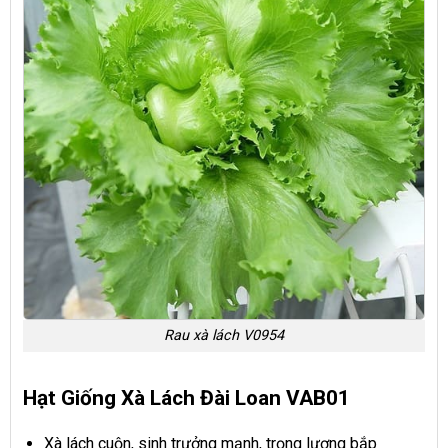
Rau xà lách V0954
Hạt Giống Xà Lách Đài Loan VAB01
Xà lách cuộn, sinh trưởng mạnh, trọng lượng bắp