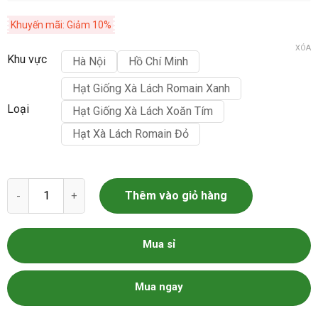
Khuyến mãi: Giảm 10%
XÓA
Khu vực
Hà Nội
Hồ Chí Minh
Hạt Giống Xà Lách Romain Xanh
Loại
Hạt Giống Xà Lách Xoăn Tím
Hạt Xà Lách Romain Đỏ
Hạt giống xà lách số lượng
Thêm vào giỏ hàng
Mua sỉ
Mua ngay