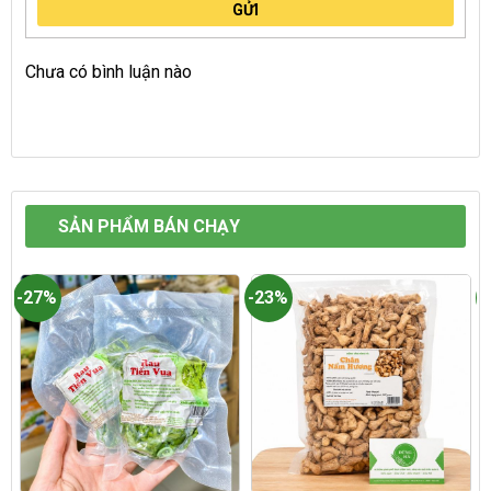
GỬI
Chưa có bình luận nào
SẢN PHẨM BÁN CHẠY
-27%
-23%
-