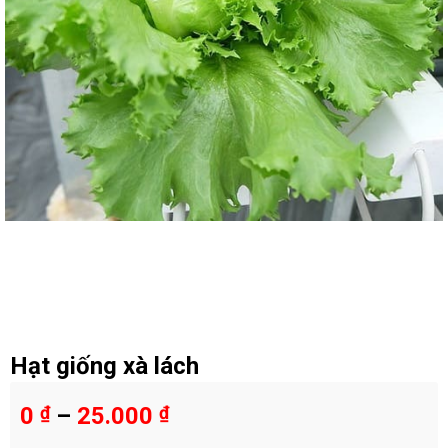
Hạt giống xà lách
0
₫
–
25.000
₫