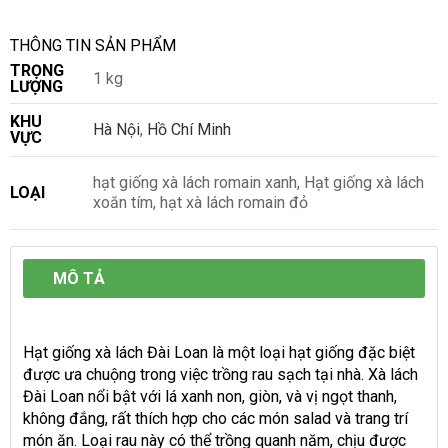
THÔNG TIN SẢN PHẨM
TRỌNG
1 kg
LƯỢNG
KHU
Hà Nội
,
Hồ Chí Minh
VỰC
hạt giống xà lách romain xanh, Hạt giống xà lách
LOẠI
xoăn tím, hạt xà lách romain đỏ
MÔ TẢ
Hạt giống xà lách Đài Loan là một loại hạt giống đặc biệt
được ưa chuộng trong việc trồng rau sạch tại nhà. Xà lách
Đài Loan nổi bật với lá xanh non, giòn, và vị ngọt thanh,
không đắng, rất thích hợp cho các món salad và trang trí
món ăn. Loại rau này có thể trồng quanh năm, chịu được