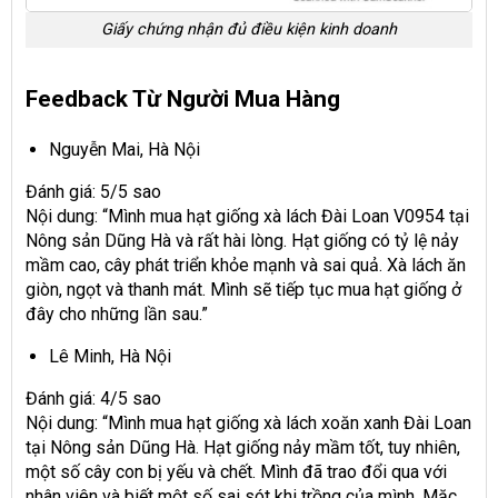
Giấy chứng nhận đủ điều kiện kinh doanh
Feedback Từ Người Mua Hàng
Nguyễn Mai, Hà Nội
Đánh giá: 5/5 sao
Nội dung: “Mình mua hạt giống xà lách Đài Loan V0954 tại
Nông sản Dũng Hà và rất hài lòng. Hạt giống có tỷ lệ nảy
mầm cao, cây phát triển khỏe mạnh và sai quả. Xà lách ăn
giòn, ngọt và thanh mát. Mình sẽ tiếp tục mua hạt giống ở
đây cho những lần sau.”
Lê Minh, Hà Nội
Đánh giá: 4/5 sao
Nội dung: “Mình mua hạt giống xà lách xoăn xanh Đài Loan
tại Nông sản Dũng Hà. Hạt giống nảy mầm tốt, tuy nhiên,
một số cây con bị yếu và chết. Mình đã trao đổi qua với
nhân viên và biết một số sai sót khi trồng của mình. Mặc