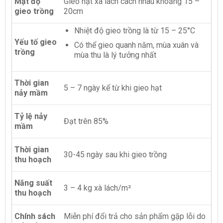
Mật độ
Gieo hạt xà lách cách nhau khoảng 15 –
gieo trồng
20cm
Nhiệt độ gieo trồng là từ 15 – 25°C
Yếu tố gieo
Có thể gieo quanh năm, mùa xuân và
trồng
mùa thu là lý tưởng nhất
Thời gian
5 – 7 ngày kể từ khi gieo hạt
nảy mầm
Tỷ lệ nảy
Đạt trên 85%
mầm
Thời gian
30-45 ngày sau khi gieo trồng
thu hoạch
Năng suất
3 – 4 kg xà lách/m²
thu hoạch
Chính sách
Miễn phí đổi trả cho sản phẩm gặp lỗi do