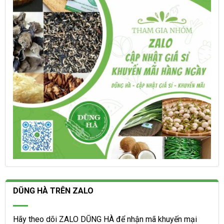
thể
thể
được
được
chọn
chọn
trên
trên
trang
trang
sản
sản
phẩm
phẩm
DŨNG HÀ TRÊN ZALO
Hãy theo dõi ZALO DŨNG HÀ để nhận mã khuyến mại