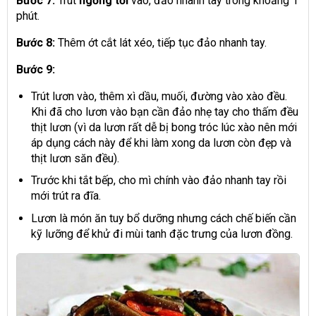
Bước 7:
Trút
ngồng tỏi
vào, đảo nhanh tay trong khoảng 1
phút.
Bước 8:
Thêm ớt cắt lát xéo, tiếp tục đảo nhanh tay.
Bước 9:
Trút lươn vào, thêm xì dầu, muối, đường vào xào đều.
Khi đã cho lươn vào bạn cần đảo nhẹ tay cho thấm đều
thịt lươn (vì da lươn rất dễ bị bong tróc lúc xào nên mới
áp dụng cách này để khi làm xong da lươn còn đẹp và
thịt lươn săn đều).
Trước khi tắt bếp, cho mì chính vào đảo nhanh tay rồi
mới trút ra đĩa.
Lươn là món ăn tuy bổ dưỡng nhưng cách chế biến cần
kỹ lưỡng để khử đi mùi tanh đặc trưng của lươn đồng.