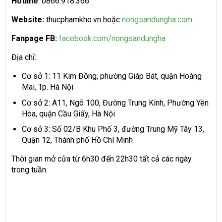
Hotline
: 0866.918.366
Website:
thucphamkho.vn hoặc
nongsandungha.com
Fanpage FB:
facebook.com/nongsandungha
Địa chỉ:
Cơ sở 1: 11 Kim Đồng, phường Giáp Bát, quận Hoàng
Mai, Tp. Hà Nội
Cơ sở 2: A11, Ngõ 100, Đường Trung Kính, Phường Yên
Hòa, quận Cầu Giấy, Hà Nội
Cơ sở 3: Số 02/B Khu Phố 3, đường Trung Mỹ Tây 13,
Quận 12, Thành phố Hồ Chí Minh
Thời gian mở cửa từ 6h30 đến 22h30 tất cả các ngày
trong tuần.