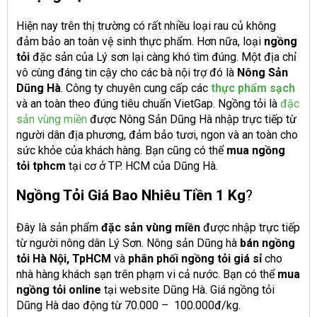
Hiện nay trên thị trường có rất nhiều loại rau củ không
đảm bảo an toàn vệ sinh thực phẩm. Hơn nữa, loại
ngồng
tỏi
đặc sản của Lý sơn lại càng khó tìm đúng. Một địa chỉ
vô cùng đáng tin cậy cho các bà nội trợ đó là
Nông Sản
Dũng Hà
. Công ty chuyên cung cấp các
thực phẩm sạch
và an toàn theo đúng tiêu chuẩn VietGap. Ngồng tỏi là
đặc
sản vùng miền
được Nông Sản Dũng Hà nhập trực tiếp từ
người dân địa phương, đảm bảo tươi, ngon và an toàn cho
sức khỏe của khách hàng. Bạn cũng có thể
mua ngồng
tỏi tphcm
tại cơ ở TP. HCM của Dũng Hà.
Ngồng Tỏi Giá Bao Nhiêu Tiền 1 Kg
?
Đây là sản phẩm
đặc sản vùng miền
được nhập trực tiếp
từ người nông dân Lý Sơn. Nông sản Dũng hà
bán ngồng
tỏi Hà Nội, TpHCM
và
phân phối ngồng tỏi giá sỉ
cho
nhà hàng khách sạn trên phạm vi cả nước. Bạn có thể
mua
ngồng tỏi online
tại website Dũng Hà. Giá ngồng tỏi
Dũng Hà dao động từ 70.000 – 100.000đ/kg.