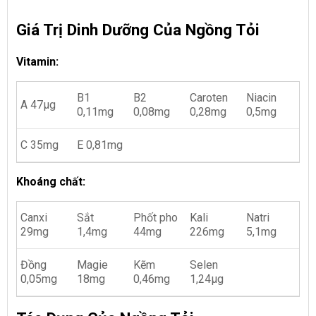
Giá Trị Dinh Dưỡng Của Ngồng Tỏi
Vitamin:
B1
B2
Caroten
Niacin
A 47µg
0,11mg
0,08mg
0,28mg
0,5mg
C 35mg
E 0,81mg
Khoáng chất:
Canxi
Sắt
Phốt pho
Kali
Natri
29mg
1,4mg
44mg
226mg
5,1mg
Đồng
Magie
Kẽm
Selen
0,05mg
18mg
0,46mg
1,24µg