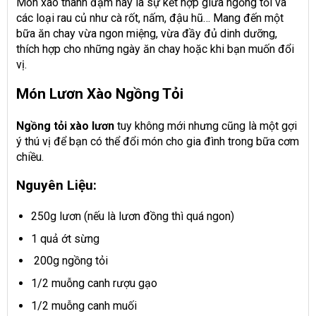
Món xào thanh đạm này là sự kết hợp giữa ngồng tỏi và
các loại rau củ như cà rốt, nấm, đậu hũ… Mang đến một
bữa ăn chay vừa ngon miệng, vừa đầy đủ dinh dưỡng,
thích hợp cho những ngày ăn chay hoặc khi bạn muốn đổi
vị.
Món Lươn Xào Ngồng Tỏi
Ngồng tỏi xào lươn
tuy không mới nhưng cũng là một gợi
ý thú vị để bạn có thể đổi món cho gia đình trong bữa cơm
chiều.
Nguyên Liệu:
250g lươn (nếu là lươn đồng thì quá ngon)
1 quả ớt sừng
200g ngồng tỏi
1/2 muỗng canh rượu gạo
1/2 muỗng canh muối