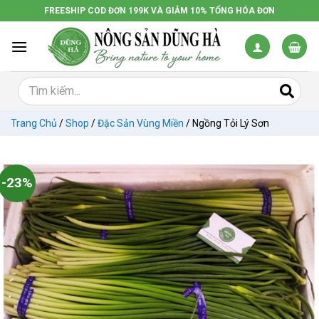
Chuyển
FREESHIP COD ĐƠN 199K VÀ GIẢM 10% TỔNG HÓA ĐƠN
đến
nội
dung
Trang Chủ
/
Shop
/
Đặc Sản Vùng Miền
/
Ngồng Tỏi Lý Sơn
-23%