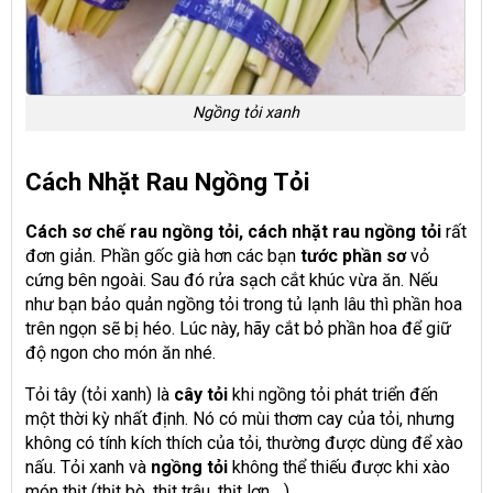
Ngồng tỏi xanh
Cách Nhặt Rau Ngồng Tỏi
Cách sơ chế rau ngồng tỏi, cách nhặt rau ngồng tỏi
rất
đơn giản. Phần gốc già hơn các bạn
tước phần sơ
vỏ
cứng bên ngoài. Sau đó rửa sạch cắt khúc vừa ăn. Nếu
như bạn bảo quản ngồng tỏi trong tủ lạnh lâu thì phần hoa
trên ngọn sẽ bị héo. Lúc này, hãy cắt bỏ phần hoa để giữ
độ ngon cho món ăn nhé.
Tỏi tây (tỏi xanh) là
cây tỏi
khi ngồng tỏi phát triển đến
một thời kỳ nhất định. Nó có mùi thơm cay của tỏi, nhưng
không có tính kích thích của tỏi, thường được dùng để xào
nấu. Tỏi xanh và
ngồng tỏi
không thể thiếu được khi xào
món thịt (thịt bò, thịt trâu, thịt lợn,…)