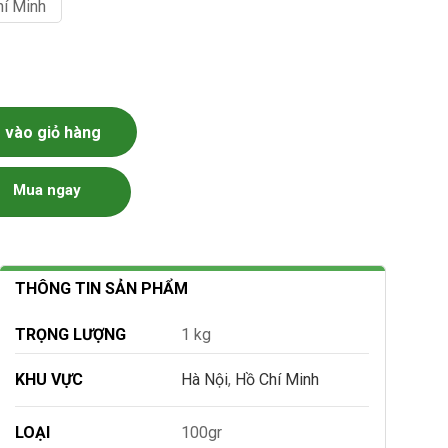
hí Minh
ượng
vào giỏ hàng
Mua ngay
THÔNG TIN SẢN PHẨM
TRỌNG LƯỢNG
1 kg
KHU VỰC
Hà Nội
,
Hồ Chí Minh
LOẠI
100gr