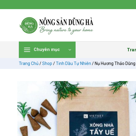
Chuyển
đến
nội
dung
Tra
Chuyên mục
Trang Chủ
/
Shop
/
Tinh Dầu Tự Nhiên
/
Nụ Hương Thảo Dũng