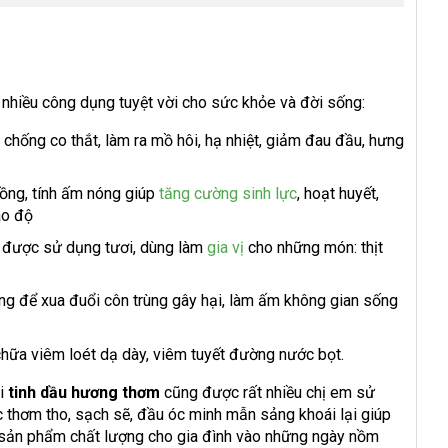
nhiều công dụng tuyệt vời cho sức khỏe và đời sống:
 chống co thắt, làm ra mồ hôi, hạ nhiệt, giảm đau đầu, hưng
nồng, tính ấm nóng giúp
tăng cường sinh lực
, hoạt huyết,
ao độ
 được sử dụng tươi, dùng làm
gia vị
cho những món: thịt
ùng để xua đuổi côn trùng gây hại, làm ấm không gian sống
hữa viêm loét dạ dày, viêm tuyết đường nước bọt.
ại
tinh dầu hương thơm
cũng được rất nhiều chị em sử
thơm tho, sạch sẽ, đầu óc minh mẫn sảng khoái lại giúp
t sản phẩm chất lượng cho gia đình vào những ngày nồm