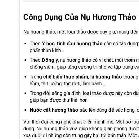
Công Dụng Của Nụ Hương Thảo
Nụ hương thảo, một loại thảo dược quý giá, mang đến 
Theo
Y học
,
tinh dầu hương thảo
còn có tác dụng:
phấn thần kinh…
Theo
Đông y
, nụ hương thảo có vị chát, mùi thơm 
chống viêm, giúp tăng cường trí nhớ và tập trung c
Trong
chế biến thực phẩm
,
lá hương thảo
thường
hầm, thịt lướng, thịt rô ti, làm bánh…
Trong đời sống gia đình, loại thảo dược này còn d
giúp bạn được thư thái hơn.
Nước cất hương thảo
sắc lên dùng để súc họng, c
Với thời đại công nghệ phát triển mạnh mẽ. Một số lo
dụng. Nụ hương thảo vừa giúp không gian phòng được 
xua đuổi đi những côn trùng gây hại tới bản thân. Mộ