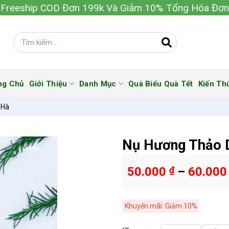
Freeship COD Đơn 199k Và Giảm 10% Tổng Hóa Đơn
ng Chủ
Giới Thiệu
Danh Mục
Quà Biếu Quà Tết
Kiến Th
 Hà
Nụ Hương Thảo 
50.000
₫
–
60.00
Khuyến mãi: Giảm 10%