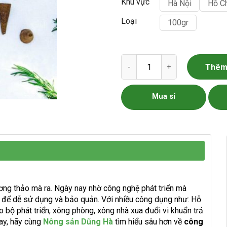
Khu vực
Hà Nội
Hồ C
Loại
100gr
Nụ Hương Thảo Dũng Hà số l
Thêm 
Mua sỉ
ơng thảo mà ra. Ngày nay nhờ công nghệ phát triển mà
n để dễ sử dụng và bảo quản. Với nhiều công dụng như: Hỗ
ão bộ phát triển, xông phòng, xông nhà xua đuổi vi khuẩn trả
ay, hãy cùng
Nông sản Dũng Hà
tìm hiểu sâu hơn về
công