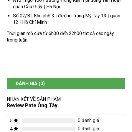
A10 | ngõ 100 | đường Trung Kính | phường Yên Hòa |
quận Cầu Giấy | Hà Nội
Số 02/B | Khu phố 3 | đường Trung Mỹ Tây 13 | quận
12 | Hồ Chí Minh
Thời gian mở cửa từ 6h30 đến 22h00 tất cả các ngày
trong tuần.
ĐÁNH GIÁ (0)
NHẬN XÉT VỀ SẢN PHẨM
Review Pate Ông Tây
0 đánh giá
5
0 đánh giá
4