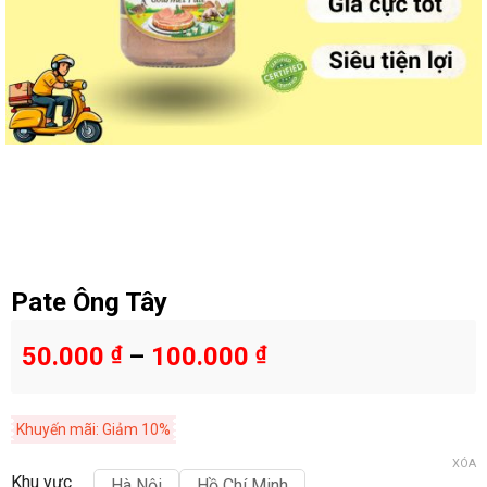
Pate Ông Tây
50.000
₫
–
100.000
₫
Khuyến mãi: Giảm 10%
XÓA
Khu vực
Hà Nội
Hồ Chí Minh