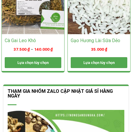
trang
sản
sản
phẩm
phẩm
Cà Gai Leo Khô
Gạo Hương Lài Sữa Dẻo
37.500
₫
–
140.000
₫
35.000
₫
Lựa chọn tùy chọn
Lựa chọn tùy chọn
Sản
Sản
phẩm
phẩm
này
này
có
có
THAM GIA NHÓM ZALO CẬP NHẬT GIÁ SỈ HÀNG
nhiều
nhiều
NGÀY
biến
biến
thể.
thể.
Các
Các
tùy
tùy
chọn
chọn
có
có