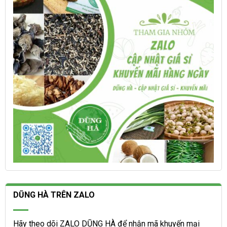
thể
thể
được
được
chọn
chọn
trên
trên
trang
trang
sản
sản
phẩm
phẩm
DŨNG HÀ TRÊN ZALO
Hãy theo dõi ZALO DŨNG HÀ để nhận mã khuyến mại