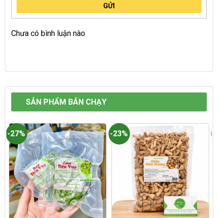
GỬI
Chưa có bình luận nào
SẢN PHẨM BÁN CHẠY
-27%
-23%
-