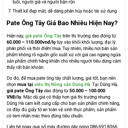
tuổi, người già và người bận rộn
Thiết kế đẹp mắt, dễ dàng phân hủy hoặc tái sử dụng
Pate Ông Tây Giá Bao Nhiêu Hiện Nay?
Hiện nay,
giá pate Ông Tây
trên thị trường dao động từ
60.000 – 110.000vnđ/lọ
tùy vào khối khối lượng, đại lý
phân phối và thời điểm mua. Tuy nhiên, nhiều nơi bán sản
phẩm không rõ nguồn gốc xuất xứ với giá cao ngang ngửa
sản phẩm chính hãng khiến cho nhiều người tiêu dùng cảm
thấy rất băn khoăn.
Do đó, để mua pate ông tây chất lượng, giá tốt, bạn nên
chọn
mua tại
siêu thị Nông sản Dũng Hà
. Tại Dũng Hà,
giá pate Ông Tây
dao động từ
50.000 – 100.000
VNĐ/lọ
. Mặc dù giá có thấp hơn giá thị trường nhưng
Dũng Hà cam kết cung cấp cho bạn sản phẩm chính hãng,
có đầy đủ giấy tờ an toàn vệ sinh thực phẩm, sản phẩm
có tem nhãn mác theo đúng tiêu chuẩn.
Liên hệ ngay qua số máy đường dây nóng 086.691.8366