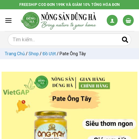
Chuyển
FREESHIP COD ĐƠN 199K VÀ GIẢM 10% TỔNG HÓA ĐƠN
đến
nội
dung
Trang Chủ
/
Shop
/
Đồ Ướt
/
Pate Ông Tây