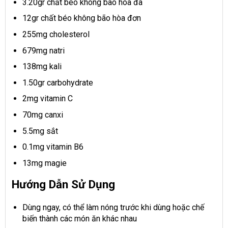
3.20gr chất béo không bão hòa đa
12gr chất béo không bão hòa đơn
255mg cholesterol
679mg natri
138mg kali
1.50gr carbohydrate
2mg vitamin C
70mg canxi
5.5mg sắt
0.1mg vitamin B6
13mg magie
Hướng Dẫn Sử Dụng
Dùng ngay, có thể làm nóng trước khi dùng hoặc chế
biến thành các món ăn khác nhau