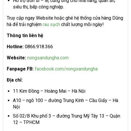
Hỗ trợ đơn sỉ – lẻ, cung ứng cho nhà hàng, quán ăn,
siêu thị, bếp công nghiệp.
Truy cập ngay Website hoặc ghé hệ thống cửa hàng Dũng
hà để trải nghiệm
rau sạch
chất lượng mỗi ngày!
Thông tin liên hệ
Hotline:
0866.918.366
Website:
nongsandungha.com
Fanpage FB:
facebook.com/nongsandungha
Địa chỉ:
11 Kim Đồng – Hoàng Mai – Hà Nội
A10 – ngõ 100 – đường Trung Kính – Cầu Giấy – Hà
Nội
Số 02/B Khu phố 3 – đường Trung Mỹ Tây 13 – Quận
12 – TP.HCM