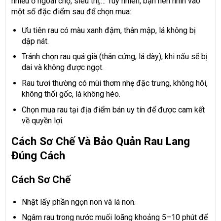
nhiều ở ngoài chợ, siêu thị,… Tuy nhiên, bạn nên nhìn vào
một số đặc điểm sau để chọn mua:
Ưu tiên rau có màu xanh đậm, thân mập, lá không bị
dập nát.
Tránh chọn rau quá già (thân cứng, lá dày), khi nấu sẽ bị
dai và không được ngọt.
Rau tươi thường có mùi thơm nhẹ đặc trưng, không hôi,
không thối gốc, lá không héo.
Chọn mua rau tại địa điểm bán uy tín để được cam kết
về quyền lợi.
Cách Sơ Chế Và Bảo Quản Rau Lang
Đúng Cách
Cách Sơ Chế
Nhặt lấy phần ngọn non và lá non.
Ngâm rau trong nước muối loãng khoảng 5–10 phút để