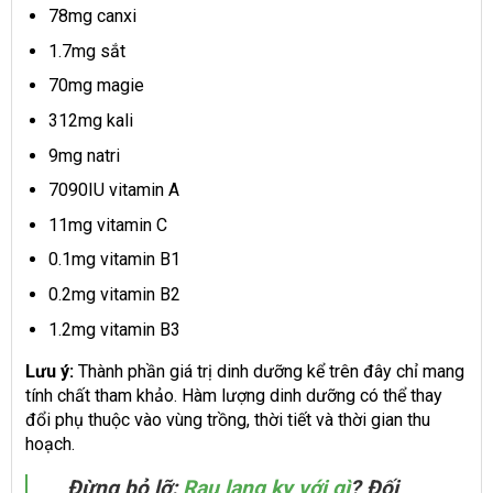
78mg canxi
1.7mg sắt
70mg magie
312mg kali
9mg natri
7090IU vitamin A
11mg vitamin C
0.1mg vitamin B1
0.2mg vitamin B2
1.2mg vitamin B3
Lưu ý:
Thành phần giá trị dinh dưỡng kể trên đây chỉ mang
tính chất tham khảo. Hàm lượng dinh dưỡng có thể thay
đổi phụ thuộc vào vùng trồng, thời tiết và thời gian thu
hoạch.
Đừng bỏ lỡ:
Rau lang kỵ với gì
? Đối