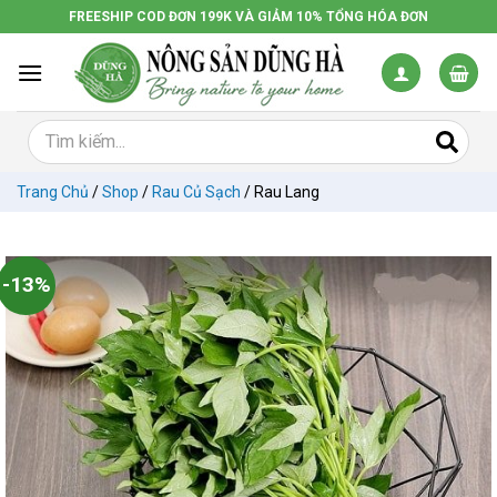
Chuyển
FREESHIP COD ĐƠN 199K VÀ GIẢM 10% TỔNG HÓA ĐƠN
đến
nội
dung
Trang Chủ
/
Shop
/
Rau Củ Sạch
/
Rau Lang
-13%