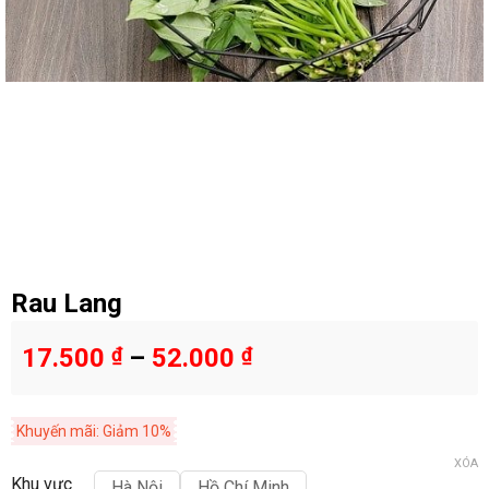
Rau Lang
17.500
₫
–
52.000
₫
Khuyến mãi: Giảm 10%
XÓA
Khu vực
Hà Nội
Hồ Chí Minh