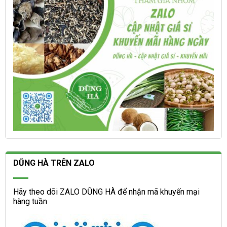
sản
trang
phẩm
sản
phẩm
DŨNG HÀ TRÊN ZALO
Hãy theo dõi ZALO DŨNG HÀ để nhận mã khuyến mại
hàng tuần