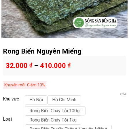
Rong Biển Nguyên Miếng
32.000
₫
–
410.000
₫
Khuyến mãi: Giảm 10%
XÓA
Khu vực
Hà Nội
Hồ Chí Minh
Rong Biển Cháy Tỏi 100gr
Loại
Rong Biển Cháy Tỏi 1kg