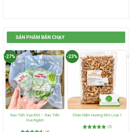
SẢN PHẨM BÁN CHẠY
-27%
-23%
-
Rau Tiến Vua Khô – Rau Tiến
Chân Nấm Hương Khô Loại 1
Vua Ngâm
(7)
(4)