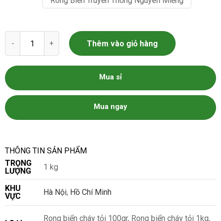
Rong Biển Truyền Thống Nguyên Miếng
Rong Biển Nguyên Miếng số lượng
Thêm vào giỏ hàng
Mua sỉ
Mua ngay
THÔNG TIN SẢN PHẨM
TRỌNG
1 kg
LƯỢNG
KHU
Hà Nội
,
Hồ Chí Minh
VỰC
Rong biển cháy tỏi 100gr, Rong biển cháy tỏi 1kg,