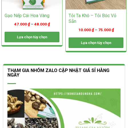
Gạo Nếp Cái Hoa Vàng
Tỏi Ta Khô – Tỏi Bóc Vỏ
Sẵn
47.000
₫
–
48.000
₫
10.000
₫
–
75.000
₫
Lựa chọn tùy chọn
Lựa chọn tùy chọn
Sản
phẩm
Sản
này
phẩm
có
này
nhiều
có
THAM GIA NHÓM ZALO CẬP NHẬT GIÁ SỈ HÀNG
biến
nhiều
NGÀY
thể.
biến
Các
thể.
tùy
Các
chọn
tùy
có
chọn
thể
có
được
thể
chọn
được
trên
chọn
trang
trên