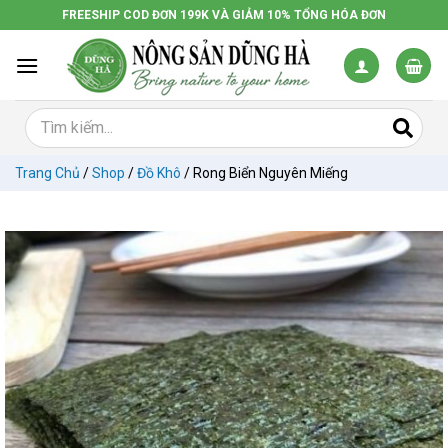
Chuyển
FREESHIP COD ĐƠN 199K VÀ GIẢM 10% TỔNG HÓA ĐƠN
đến
nội
dung
Trang Chủ
/
Shop
/
Đồ Khô
/
Rong Biển Nguyên Miếng