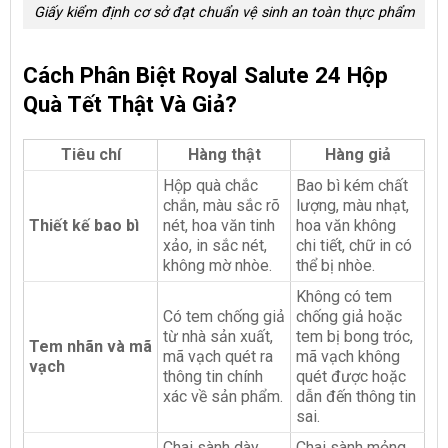
Giấy kiểm định cơ sở đạt chuẩn vệ sinh an toàn thực phẩm
Cách Phân Biệt Royal Salute 24 Hộp
Quà Tết Thật Và Giả?
Tiêu chí
Hàng thật
Hàng giả
Hộp quà chắc
Bao bì kém chất
chắn, màu sắc rõ
lượng, màu nhạt,
Thiết kế bao bì
nét, hoa văn tinh
hoa văn không
xảo, in sắc nét,
chi tiết, chữ in có
không mờ nhòe.
thể bị nhòe.
Không có tem
Có tem chống giả
chống giả hoặc
từ nhà sản xuất,
tem bị bong tróc,
Tem nhãn và mã
mã vạch quét ra
mã vạch không
vạch
thông tin chính
quét được hoặc
xác về sản phẩm.
dẫn đến thông tin
sai.
Chai sành dày
Chai sành mỏng,