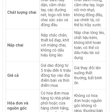
dặn, cầm chắc
cầm nhẹ tay, logo
tay, các đường
nổi mờ nhạt,
Chất lượng chai
nét, logo nổi trên
không đồng đều,
chai sắc sảo và
sai chính tả, có
đồng đều.
thể bị trầy xước.
Nắp chai lỏng lẻo,
Nắp chắc chắn,
chất liệu kém,
thiết kế đẹp, khít
không khít hoàn
Nắp chai
với miệng chai,
toàn, có thể có
không có dấu
dấu hiệu tái sử
hiệu lỏng lẻo.
dụng.
Giá dao động từ
Giá thay đổi lên
5 triệu đến 6 triệu
xuống thất
Giá cả
đồng tùy vào địa
thường, bất bình
điểm bán và thời
ổn.
điểm mua.
Có hóa đơn mua
Không có hóa
hàng từ nhà phân
đơn hoặc nguồn
Hóa đơn và
phối hoặc cửa
gốc không rõ
nguồn gốc
hàng chính hãng,
ràng, thường bán