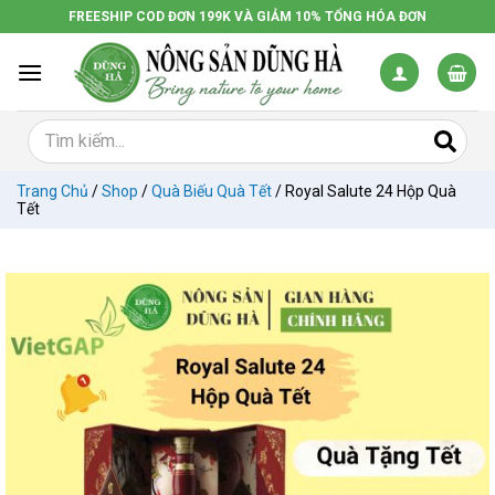
Chuyển
FREESHIP COD ĐƠN 199K VÀ GIẢM 10% TỔNG HÓA ĐƠN
đến
nội
dung
Trang Chủ
/
Shop
/
Quà Biếu Quà Tết
/
Royal Salute 24 Hộp Quà
Tết