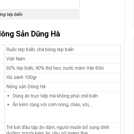
ng tép biển
Nông Sản Dũng Hà
Ruốc tép biển, chà bông tép biển
Việt Nam
60% tép biển, 40% thịt heo, nước mắm Vân Đồn
Hũ sành 100gr
Nông sản Dũng Hà
Dùng ăn trực tiếp mà không phải chế biến
Ăn kèm cùng với cơm nóng, cháo, xôi,…
Trẻ bắt đầu tập ăn dặm, người muốn bổ sung dinh
dưỡng, người kém ăn, phụ nữ mang thai,…