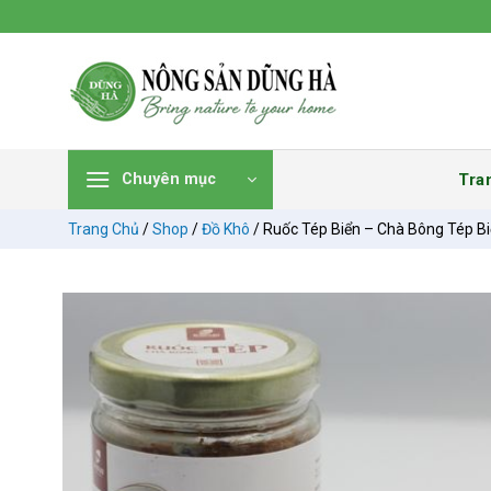
Chuyển
đến
nội
dung
Tra
Chuyên mục
Trang Chủ
/
Shop
/
Đồ Khô
/
Ruốc Tép Biển – Chà Bông Tép B