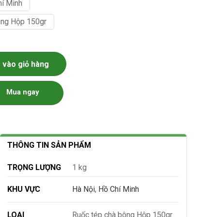
hí Minh
ông Hộp 150gr
 Biển số lượng
vào giỏ hàng
Mua ngay
THÔNG TIN SẢN PHẨM
TRỌNG LƯỢNG
1 kg
KHU VỰC
Hà Nội
,
Hồ Chí Minh
LOẠI
Ruốc tép chà bông Hộp 150gr