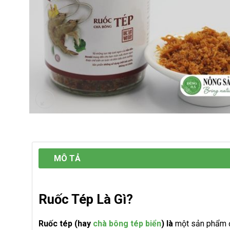
MÔ TẢ
Ruốc Tép Là Gì?
Ruốc tép (hay
chà bông tép biển
) là
một sản phẩm đư