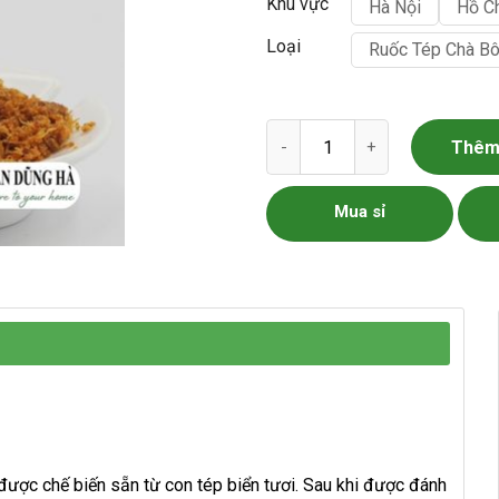
Khu vực
Hà Nội
Hồ C
Loại
Ruốc Tép Chà B
Ruốc Tép Biển - Chà Bông Tép
Thêm 
Mua sỉ
ợc chế biến sẵn từ con tép biển tươi. Sau khi được đánh