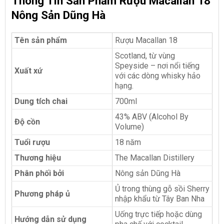
Thông Tin Sản Phẩm Rượu Macallan 18
Nông Sản Dũng Hà
Tên sản phẩm
Rượu Macallan 18
Scotland, từ vùng
Speyside – nơi nổi tiếng
Xuất xứ
với các dòng whisky hảo
hạng.
Dung tích chai
700ml
43% ABV (Alcohol By
Độ cồn
Volume)
Tuổi rượu
18 năm
Thương hiệu
The Macallan Distillery
Phân phối bởi
Nông sản Dũng Hà
Ủ trong thùng gỗ sồi Sherry
Phương pháp ủ
nhập khẩu từ Tây Ban Nha
Uống trực tiếp hoặc dùng
Hướng dẫn sử dụng