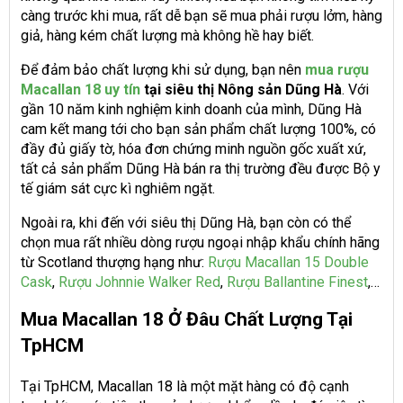
càng trước khi mua, rất dễ bạn sẽ mua phải rượu lởm, hàng
giả, hàng kém chất lượng mà không hề hay biết.
Để đảm bảo chất lượng khi sử dụng, bạn nên
mua rượu
Macallan 18 uy tín
tại siêu thị Nông sản Dũng Hà
. Với
gần 10 năm kinh nghiệm kinh doanh của mình, Dũng Hà
cam kết mang tới cho bạn sản phẩm chất lượng 100%, có
đầy đủ giấy tờ, hóa đơn chứng minh nguồn gốc xuất xứ,
tất cả sản phẩm Dũng Hà bán ra thị trường đều được Bộ y
tế giám sát cực kì nghiêm ngặt.
Ngoài ra, khi đến với siêu thị Dũng Hà, bạn còn có thể
chọn mua rất nhiều dòng rượu ngoại nhập khẩu chính hãng
từ Scotland thượng hạng như:
Rượu Macallan 15 Double
Cask
,
Rượu Johnnie Walker Red
,
Rượu Ballantine Finest
,…
Mua Macallan 18 Ở Đâu Chất Lượng Tại
TpHCM
Tại TpHCM, Macallan 18 là một mặt hàng có độ cạnh