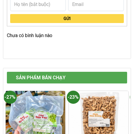
GỬI
Chưa có bình luận nào
SẢN PHẨM BÁN CHẠY
-27%
-23%
-