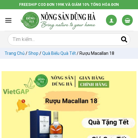
Chuyển
FREESHIP COD ĐƠN 199K VÀ GIẢM 10% TỔNG HÓA ĐƠN
đến
nội
dung
Trang Chủ
/
Shop
/
Quà Biếu Quà Tết
/
Rượu Macallan 18