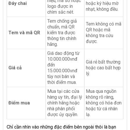
hiệu, mã số hoặc
Đáy chai
hoặc ký hiệu mờ
logo được in
nhạt, không đều.
chìm sắc nét.
Tem chống giả
Tem không có mã
chuẩn, mã QR
QR hoặc mã
Tem và mã QR
kiểm tra được
không tra cứu
thông tin chính
được.
hãng.
Giá dao động từ
10.000.000vnđ
Giá rẻ bất thường
đến
Giá cả
hoặc cao bất hợp
15.000.000vnđ
lý.
tùy nơi bán và
thời điểm mua.
Mua tại các cửa
Mua qua nguồn
hàng uy tín, đại lý
không rõ ràng,
Điểm mua
chính hãng hoặc
không có hóa đơn
nhà phân phối
hoặc từ cá nhân
được ủy quyền.
lạ.
Chỉ cần nhìn vào những đặc điểm bên ngoài thôi là bạn