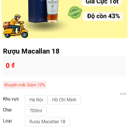
Rượu Macallan 18
0
₫
Khuyến mãi: Giảm 10%
XÓA
Khu vực
Hà Nội
Hồ Chí Minh
Chai
700ml
Loại
Rượu Macallan 18