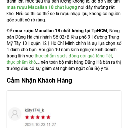
tranh lớn, mức tiêu thụ sản lượng khổng lồ, do đó việc tìm
mua rượu Macallan 18 chất lượng
nơi đây thường rất
khó. Nếu có thì có thể sẽ là rượu nhập lậu, không có nguồn
gốc xuất xứ rõ ràng.
Để
mua rượu Macallan 18 chất lượng tại TpHCM
, Nông
sản Dũng Hà chi nhánh Số 02/B Khu phố 3 | đường Trung
Mỹ Tây 13 | quận 12 | Hồ Chí Minh chính là sự lựa chọn số
1 dành cho bạn. Với gần 10 năm kinh nghiệm kinh doanh
trong lĩnh vực
thực phẩm sạch
,
đóng gói quà tặng Tết
,
thực phẩm khô
,… nên toàn bộ mặt hàng Dũng Hà bán ra thị
trường đều có sự giám sát nghiêm ngặt của Bộ y tế.
Cảm Nhận Khách Hàng