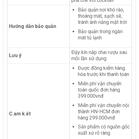
pha chế với cocktail
Bảo quản nơi khô ráo,
thoáng mát, sạch sẽ,
tránh ánh nắng mặt trời
Hướng dẫn bảo quản
Bảo quản trong ngăn
mát tủ lạnh
Đậy kín nắp chai rượu sau
Lưu ý
mỗi lần sử dụng
Được đồng kiểm hàng
hóa trước khi thanh toán
Miễn phí vận chuyển
toàn quốc đơn hàng
399.000vnđ
Miễn phí vận chuyển nội
thành HN-HCM đơn
C.am k.ết
hàng 299.000vnđ
Sản phẩm có nguồn gốc
xuất xứ rõ ràng