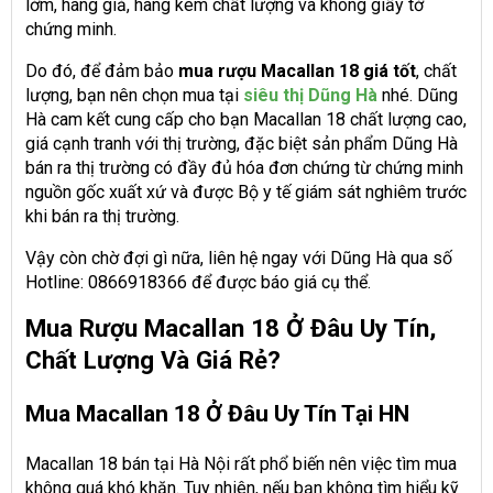
lởm, hàng giả, hàng kém chất lượng và không giấy tờ
chứng minh.
Do đó, để đảm bảo
mua rượu Macallan 18 giá tốt
, chất
lượng, bạn nên chọn mua tại
siêu thị Dũng Hà
nhé. Dũng
Hà cam kết cung cấp cho bạn Macallan 18 chất lượng cao,
giá cạnh tranh với thị trường, đặc biệt sản phẩm Dũng Hà
bán ra thị trường có đầy đủ hóa đơn chứng từ chứng minh
nguồn gốc xuất xứ và được Bộ y tế giám sát nghiêm trước
khi bán ra thị trường.
Vậy còn chờ đợi gì nữa, liên hệ ngay với Dũng Hà qua số
Hotline: 0866918366 để được báo giá cụ thể.
Mua Rượu Macallan 18 Ở Đâu Uy Tín,
Chất Lượng Và Giá Rẻ?
Mua Macallan 18 Ở Đâu Uy Tín Tại HN
Macallan 18 bán tại Hà Nội rất phổ biến nên việc tìm mua
không quá khó khăn. Tuy nhiên, nếu bạn không tìm hiểu kỹ