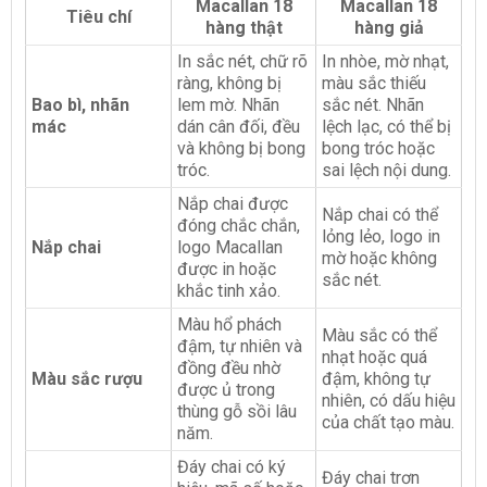
Macallan 18
Macallan 18
Tiêu chí
hàng thật
hàng giả
In sắc nét, chữ rõ
In nhòe, mờ nhạt,
ràng, không bị
màu sắc thiếu
Bao bì, nhãn
lem mờ. Nhãn
sắc nét. Nhãn
mác
dán cân đối, đều
lệch lạc, có thể bị
và không bị bong
bong tróc hoặc
tróc.
sai lệch nội dung.
Nắp chai được
Nắp chai có thể
đóng chắc chắn,
lỏng lẻo, logo in
Nắp chai
logo Macallan
mờ hoặc không
được in hoặc
sắc nét.
khắc tinh xảo.
Màu hổ phách
Màu sắc có thể
đậm, tự nhiên và
nhạt hoặc quá
đồng đều nhờ
Màu sắc rượu
đậm, không tự
được ủ trong
nhiên, có dấu hiệu
thùng gỗ sồi lâu
của chất tạo màu.
năm.
Đáy chai có ký
Đáy chai trơn