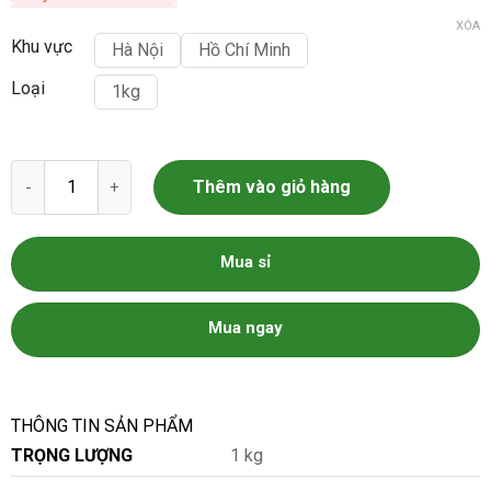
XÓA
Khu vực
Hà Nội
Hồ Chí Minh
Loại
1kg
Thịt thăn ngoại bò Úc tươi nguyên khối loại 3.6-5kg số lượng
Thêm vào giỏ hàng
Mua sỉ
Mua ngay
THÔNG TIN SẢN PHẨM
TRỌNG LƯỢNG
1 kg