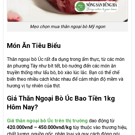
Mẹo chọn mua thăn ngoại bò Mỹ ngon
Món Ăn Tiêu Biểu
Thăn ngoại bò Úc rất đa dụng trong ẩm thực, từ các món
ăn phương Tây như bít tết, bò nướng đến các món ăn
truyền thống như lẩu bò, bò xào lúc lắc. Bạn có thể chế
biến theo nhiều cách khác nhau để cảm nhận độ mềm và
hương vị tự nhiên của thịt.
Giá Thăn Ngoại Bò Úc Bao Tiền 1kg
Hôm Nay?
Giá thăn ngoại bò Úc
trên thị trường
dao động từ
420.000vnđ – 450.000vnđ/kg
tùy thuộc vào thương hiệu,
chất lượng, nguồn gốc, phân loại và quy cách đóng gói.