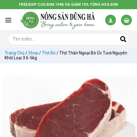
Chuyển
FREESHIP COD ĐƠN 199K VÀ GIẢM 10% TỔNG HÓA ĐƠN
đến
nội
dung
Trang Chủ
/
Shop
/
Thịt Bò
/
Thịt Thăn Ngoại Bò Úc Tươi Nguyên
Khối Loại 3.6-5kg