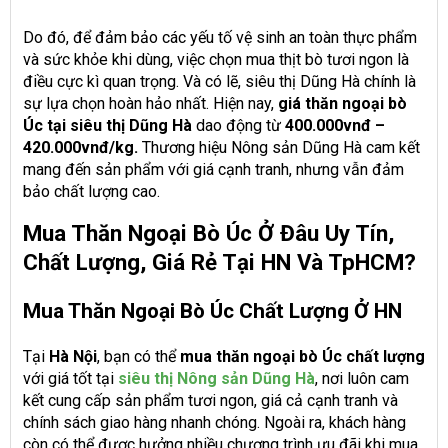
Do đó, để đảm bảo các yếu tố vệ sinh an toàn thực phẩm
và sức khỏe khi dùng, việc chọn mua thịt bò tươi ngon là
điều cực kì quan trọng. Và có lẽ, siêu thị Dũng Hà chính là
sự lựa chọn hoàn hảo nhất. Hiện nay,
giá thăn ngoại bò
Úc tại siêu thị Dũng Hà
dao động từ
400.000vnđ –
420.000vnđ/kg.
Thương hiệu Nông sản Dũng Hà cam kết
mang đến sản phẩm với giá cạnh tranh, nhưng vẫn đảm
bảo chất lượng cao.
Mua Thăn Ngoại Bò Úc Ở Đâu Uy Tín,
Chất Lượng, Giá Rẻ Tại HN Và TpHCM?
Mua Thăn Ngoại Bò Úc Chất Lượng Ở HN
Tại
Hà Nội
, bạn có thể
mua thăn ngoại bò Úc chất lượng
với giá tốt tại
siêu thị Nông sản Dũng Hà
, nơi luôn cam
kết cung cấp sản phẩm tươi ngon, giá cả cạnh tranh và
chính sách giao hàng nhanh chóng. Ngoài ra, khách hàng
còn có thể được hưởng nhiều chương trình ưu đãi khi mua