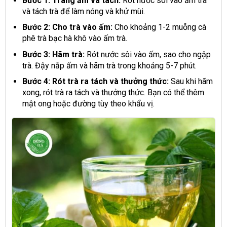
Bước 1: Tráng ấm và tách:
Rót nước sôi vào ấm trà
và tách trà để làm nóng và khử mùi.
Bước 2: Cho trà vào ấm:
Cho khoảng 1-2 muỗng cà
phê trà bạc hà khô vào ấm trà.
Bước 3: Hãm trà:
Rót nước sôi vào ấm, sao cho ngập
trà. Đậy nắp ấm và hãm trà trong khoảng 5-7 phút.
Bước 4: Rót trà ra tách và thưởng thức:
Sau khi hãm
xong, rót trà ra tách và thưởng thức. Bạn có thể thêm
mật ong hoặc đường tùy theo khẩu vị.