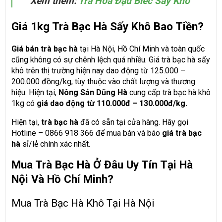
Xem thêm:
Trà Hoa Đậu Biếc Sấy Khô
Giá 1kg Trà Bạc Hà Sấy Khô Bao Tiền?
Giá bán trà bạc hà
tại Hà Nội, Hồ Chí Minh và toàn quốc
cũng không có sự chênh lệch quá nhiều. Giá trà bạc hà sấy
khô trên thị trường hiện nay dao động từ 125.000 –
200.000 đồng/kg, tùy thuộc vào chất lượng và thương
hiệu. Hiện tại,
Nông Sản Dũng Hà
cung cấp trà bạc hà khô
1kg có
giá dao động từ 110.000đ – 130.000đ/kg.
Hiện tại,
trà
bạc hà
đã có sẵn tại cửa hàng. Hãy gọi
Hotline – 0866 918 366 để mua bán và báo
giá
trà
bạc
hà
sỉ/lẻ chính xác nhất.
Mua Trà Bạc Hà Ở Đâu Uy Tín Tại Hà
Nội Và Hồ Chí Minh?
Mua Trà Bạc Hà Khô Tại Hà Nội