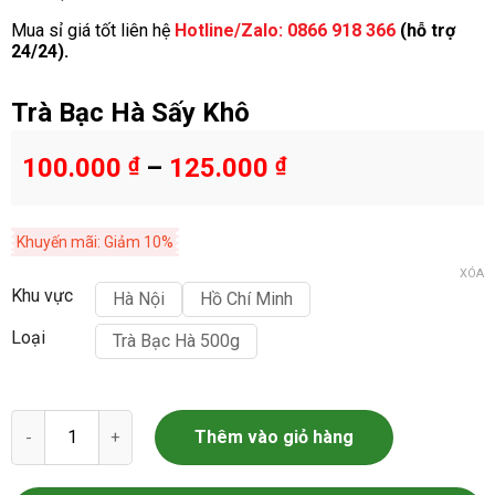
Mua sỉ giá tốt liên hệ
Hotline/Zalo: 0866 918 366
(hỗ trợ
24/24).
Trà Bạc Hà Sấy Khô
100.000
₫
–
125.000
₫
Khuyến mãi: Giảm 10%
XÓA
Khu vực
Hà Nội
Hồ Chí Minh
Loại
Trà Bạc Hà 500g
Trà Bạc Hà Sấy Khô số lượng
Thêm vào giỏ hàng