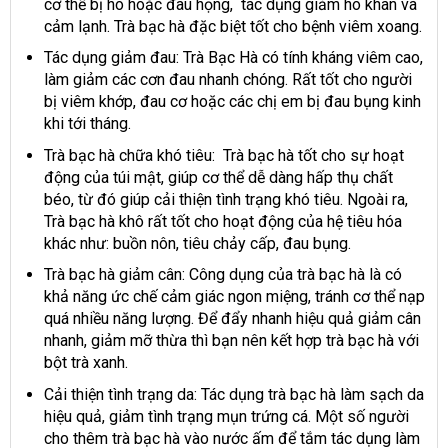
cơ thể bị ho hoặc đau họng, tác dụng giảm ho khan và
cảm lạnh. Trà bạc hà đặc biệt tốt cho bệnh viêm xoang.
Tác dụng giảm đau
: Trà Bạc Hà có tính kháng viêm cao,
làm giảm các cơn đau nhanh chóng. Rất tốt cho người
bị viêm khớp, đau cơ hoặc các chị em bị đau bụng kinh
khi tới tháng.
Trà bạc hà chữa khó tiêu:
Trà bạc hà tốt cho sự hoạt
động của túi mật, giúp cơ thể dễ dàng hấp thụ chất
béo, từ đó giúp cải thiện tình trạng khó tiêu. Ngoài ra,
Trà bạc hà khô
rất tốt cho hoạt động của hệ tiêu hóa
khác như: buồn nôn, tiêu chảy cấp, đau bụng.
Trà bạc hà giảm cân:
Công dụng của trà bạc hà là có
khả năng ức chế cảm giác ngon miệng, tránh cơ thể nạp
quá nhiều năng lượng. Để đẩy nhanh hiệu quả giảm cân
nhanh, giảm mỡ thừa thì bạn nên kết hợp trà bạc hà với
bột trà xanh.
Cải thiện tình trạng da
:
Tác dụng trà bạc hà
làm sạch da
hiệu quả, giảm tình trạng mụn trứng cá. Một số người
cho thêm trà bạc hà vào nước ấm để tắm tác dụng làm