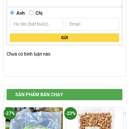
Anh
Chị
GỬI
Chưa có bình luận nào
SẢN PHẨM BÁN CHẠY
-27%
-23%
-