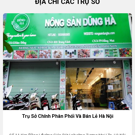
ĐỊA CHỈ CÁC TRỤ SỞ
Trụ Sở Chính Phân Phối Và Bán Lẻ Hà Nội
Số 11 Kim Đồng | đường Giáp Bát | phường Tương Mai | Tp. Hà Nội