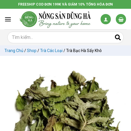
Chuyển
FREESHIP COD ĐƠN 199K VÀ GIẢM 10% TỔNG HÓA ĐƠN
đến
nội
dung
Trang Chủ
/
Shop
/
Trà Các Loại
/
Trà Bạc Hà Sấy Khô