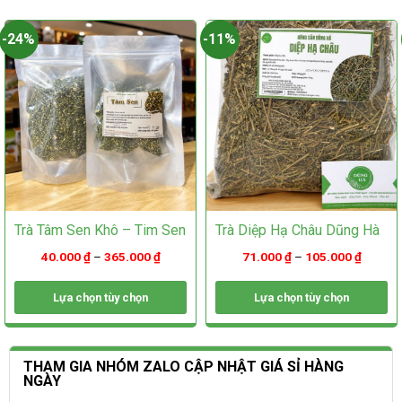
chọn
có
có
thể
-24%
-11%
thể
được
được
chọn
chọn
trên
trên
trang
trang
sản
sản
phẩm
phẩm
Trà Tâm Sen Khô – Tim Sen
Trà Diệp Hạ Châu Dũng Hà
40.000
₫
–
365.000
₫
71.000
₫
–
105.000
₫
Lựa chọn tùy chọn
Lựa chọn tùy chọn
Sản
Sản
phẩm
phẩm
này
này
THAM GIA NHÓM ZALO CẬP NHẬT GIÁ SỈ HÀNG
có
có
NGÀY
nhiều
nhiều