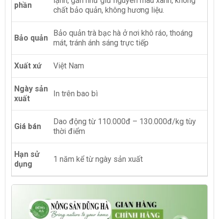
lạnh, gần như giữ nguyên màu xanh, không
phần
chất bảo quản, không hương liệu.
Bảo quản trà bạc hà ở nơi khô ráo, thoáng
Bảo quản
mát, tránh ánh sáng trực tiếp
Xuất xứ
Việt Nam
Ngày sản
In trên bao bì
xuất
Dao động từ 110.000đ – 130.000đ/kg tùy
Giá bán
thời điểm
Hạn sử
1 năm kể từ ngày sản xuất
dụng