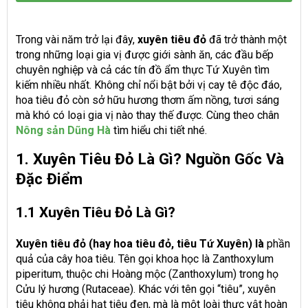
Trong vài năm trở lại đây,
xuyên tiêu đỏ
đã trở thành một
trong những loại gia vị được giới sành ăn, các đầu bếp
chuyên nghiệp và cả các tín đồ ẩm thực Tứ Xuyên tìm
kiếm nhiều nhất. Không chỉ nổi bật bởi vị cay tê độc đáo,
hoa tiêu đỏ còn sở hữu hương thơm ấm nồng, tươi sáng
mà khó có loại gia vị nào thay thế được. Cùng theo chân
Nông sản Dũng Hà
tìm hiểu chi tiết nhé.
1. Xuyên Tiêu Đỏ Là Gì? Nguồn Gốc Và
Đặc Điểm
1.1 Xuyên Tiêu Đỏ Là Gì?
Xuyên tiêu đỏ (hay hoa tiêu đỏ, tiêu Tứ Xuyên) là
phần
quả của cây hoa tiêu. Tên gọi khoa học là Zanthoxylum
piperitum, thuộc chi Hoàng mộc (Zanthoxylum) trong họ
Cửu lý hương (Rutaceae). Khác với tên gọi “tiêu”, xuyên
tiêu không phải hạt tiêu đen, mà là một loài thực vật hoàn