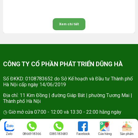
Xem chi tiết
CÔNG TY CỔ PHẦN PHÁT TRIỂN DŨNG HÀ
Số ĐKKD: 0108783652 do Sở Kế hoạch và Đầu tư Thành phố
Hà Nội cấp ngày 14/06/2019
Địa chỉ: 11 Kim Đồng | đường Giáp Bát | phường Tương Mai |
Thành phố Hà Nội
◷ Giờ mở cửa 07:00 - 12:00 và 13:30 - 22:00 hằng ngày
✉ Email: info@nongsandungha.com
Website:
www.nongsandungha.com
Zalo
0866918366
0385183683
Facebook
Cửa hàng
Sản phẩm