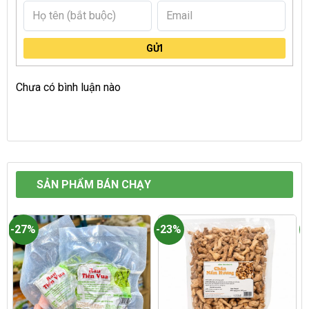
GỬI
Chưa có bình luận nào
SẢN PHẨM BÁN CHẠY
-27%
-23%
-