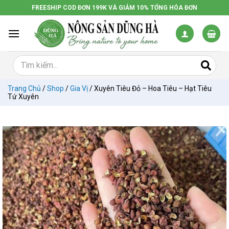
Chuyển
FREESHIP COD ĐƠN 199K VÀ GIẢM 10% TỔNG HÓA ĐƠN
đến
nội
dung
Trang Chủ
/
Shop
/
Gia Vị
/
Xuyên Tiêu Đỏ – Hoa Tiêu – Hạt Tiêu
Tứ Xuyên