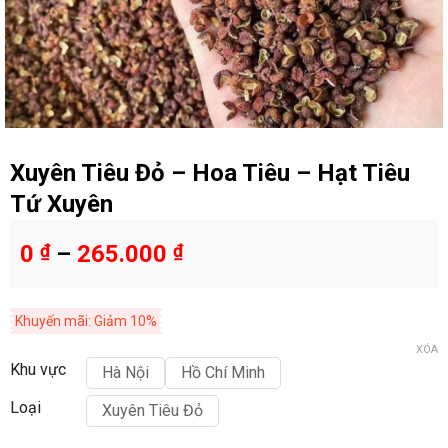
Xuyên Tiêu Đỏ – Hoa Tiêu – Hạt Tiêu
Tứ Xuyên
0
₫
–
265.000
₫
Khuyến mãi: Giảm 10%
XÓA
Khu vực
Hà Nội
Hồ Chí Minh
Loại
Xuyên Tiêu Đỏ