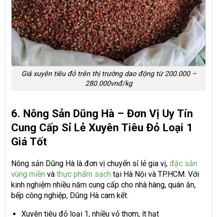
Giá xuyên tiêu đỏ trên thị trường dao động từ 200.000 –
280.000vnđ/kg
6. Nông Sản Dũng Hà – Đơn Vị Uy Tín
Cung Cấp Sỉ Lẻ Xuyên Tiêu Đỏ Loại 1
Giá Tốt
Nông sản Dũng Hà là đơn vị chuyển sỉ lẻ gia vị,
đặc sản
vùng miền
và
thực phẩm sạch
tại Hà Nội và TP.HCM. Với
kinh nghiệm nhiều năm cung cấp cho nhà hàng, quán ăn,
bếp công nghiệp, Dũng Hà cam kết:
Xuyên tiêu đỏ loại 1, nhiều vỏ thơm, ít hạt