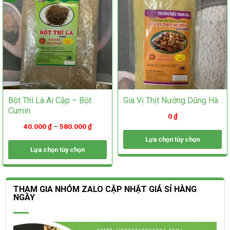
được
chọn
chọn
trên
trên
trang
trang
sản
sản
phẩm
phẩm
Bột Thì Là Ai Cập – Bột
Gia Vị Thịt Nướng Dũng Hà
Cumin
0
₫
40.000
₫
–
580.000
₫
Lựa chọn tùy chọn
Lựa chọn tùy chọn
Sản
phẩm
Sản
này
phẩm
có
này
THAM GIA NHÓM ZALO CẬP NHẬT GIÁ SỈ HÀNG
nhiều
có
NGÀY
biến
nhiều
thể.
biến
Các
thể.