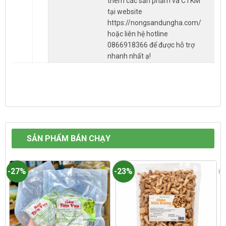
thêm các sản phẩm và CTKM
tại website
https://nongsandungha.com/
hoặc liên hệ hotline
0866918366 để được hỗ trợ
nhanh nhất ạ!
SẢN PHẨM BÁN CHẠY
-27%
-23%
-