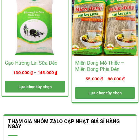
được
chọn
chọn
trên
trên
trang
trang
sản
sản
phẩm
phẩm
Gạo Hương Lài Sữa Dẻo
Miến Dong Mỏ Thiếc –
Miến Dong Phia Đén
130.000
₫
–
145.000
₫
55.000
₫
–
88.000
₫
Lựa chọn tùy chọn
Lựa chọn tùy chọn
Sản
phẩm
Sản
này
phẩm
có
này
nhiều
có
THAM GIA NHÓM ZALO CẬP NHẬT GIÁ SỈ HÀNG
biến
nhiều
NGÀY
thể.
biến
Các
thể.