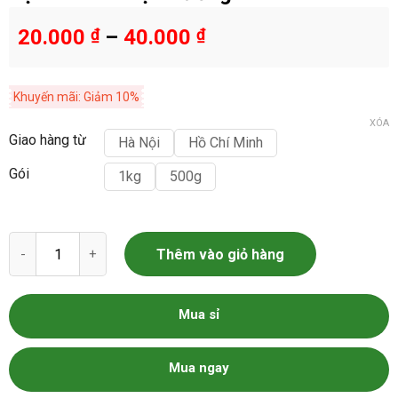
20.000
₫
–
40.000
₫
Khuyến mãi: Giảm 10%
XÓA
Giao hàng từ
Hà Nội
Hồ Chí Minh
Gói
1kg
500g
Đậu Nành - Đậu Tương số lượng
Thêm vào giỏ hàng
Mua sỉ
Mua ngay