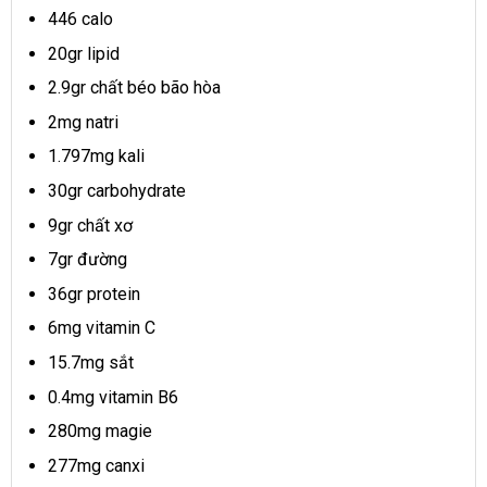
446 calo
20gr lipid
2.9gr chất béo bão hòa
2mg natri
1.797mg kali
30gr carbohydrate
9gr chất xơ
7gr đường
36gr protein
6mg vitamin C
15.7mg sắt
0.4mg vitamin B6
280mg magie
277mg canxi