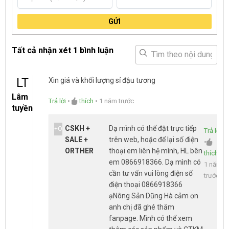
GỬI
Tất cả nhận xét
1 bình luận
LT
Xin giá và khối lượng sỉ đậu tương
Lâm
Trả lời
•
thích
•
1 năm trước
tuyền
CSKH +
Dạ mình có thể đặt trực tiếp
+O
Trả lời
SALE +
trên web, hoặc để lại số điện
•
ORTHER
thoại em liên hệ mình, HL bên
thích
•
em 0866918366. Dạ mình có
1 năm
cần tư vấn vui lòng điện số
trước
điện thoại 0866918366
ạNông Sản Dũng Hà cảm ơn
anh chị đã ghé thăm
fanpage. Mình có thể xem