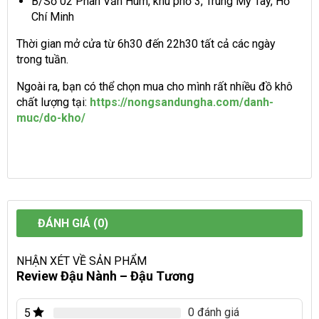
B/Số 02 Phan Văn Hùm, khu phố 3, Trung Mỹ Tây, Hồ
Chí Minh
Thời gian mở cửa từ 6h30 đến 22h30 tất cả các ngày
trong tuần.
Ngoài ra, bạn có thể chọn mua cho mình rất nhiều đồ khô
chất lượng tại:
https://nongsandungha.com/danh-
muc/do-kho/
ĐÁNH GIÁ (0)
NHẬN XÉT VỀ SẢN PHẨM
Review Đậu Nành – Đậu Tương
0 đánh giá
5