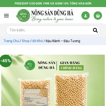
Chuyển
FREESHIP COD ĐƠN 199K VÀ GIẢM 10% TỔNG HÓA ĐƠN
đến
nội
dung
Trang Chủ
/
Shop
/
Đồ Khô
/
Đậu Nành – Đậu Tương
-45%