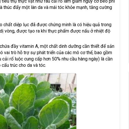
tiêu thụ thực vật như rau cải rổ làm giảm nguy cơ béo phì
 và thúc đẩy một làn da và mái tóc khỏe mạnh, tăng cường
o chất diệp lục đã được chứng minh là có hiệu quả trong
dị vòng, được tạo ra khi thực phẩm được nấu ở nhiệt độ
g chứa đầy vitamin A, một chất dinh dưỡng cần thiết để sản
ó vai trò hỗ trợ sự phát triển của các mô cơ thể, bao gồm
u cải rổ luộc cung cấp hơn 50% nhu cầu hàng ngày) là cần
 cấu trúc cho da và tóc.