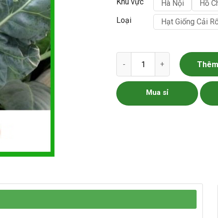
Khu vực
Hà Nội
Hồ C
Loại
Hạt Giống Cải R
Hạt giống cải rổ số lượng
Thêm 
Mua sỉ