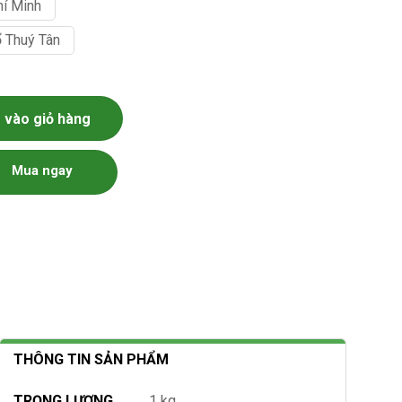
hí Minh
ổ Thuý Tân
vào giỏ hàng
Mua ngay
THÔNG TIN SẢN PHẨM
TRỌNG LƯỢNG
1 kg