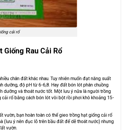
iống cải rổ
t Giống Rau Cải Rổ
n nhiều chân đất khác nhau. Tuy nhiên muốn đạt năng suất
inh dưỡng, độ pH từ 6-6,8. Hay đất bón lót phân chuồng
nh dưỡng và thoát nước tốt. Một lưu ý nữa là người trồng
 cải rổ bằng cách bón lót vôi bột rồi phơi khô khoảng 15-
 vườn, bạn hoàn toàn có thể gieo trồng hạt giống cải rổ
à (lưu ý nên đục lỗ trên bầu đất để dễ thoát nước) nhưng
đất vườn.