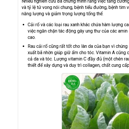
Nhiều nghiên cứu đã chứng minh rằng việc tăng cường 
và tỷ lệ tử vong nói chung, bệnh tiểu đường, bệnh tim
năng lượng và giảm trọng lượng tổng thể.
Cải rổ và các loại rau xanh khác chứa hàm lượng ca
việc ngăn chặn tác động gây ung thư của các amin 
cao.
Rau cải rổ cũng rất tốt cho làn da của bạn vì chún
xuất bã nhờn giúp giữ ẩm cho tóc. Vitamin A cũng c
cả da và tóc. Lượng vitamin C đầy đủ (một chén ra
thiết để xây dựng và duy trì collagen, chất cung cấp