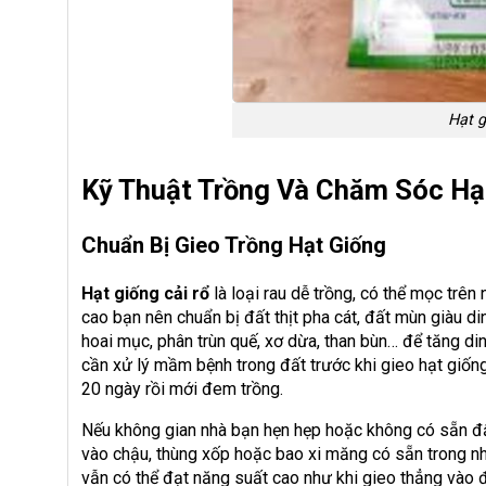
Hạt g
Kỹ Thuật Trồng Và Chăm Sóc Hạ
Chuẩn Bị Gieo Trồng Hạt Giống
Hạt giống cải rổ
là loại rau dễ trồng, có thể mọc trê
cao bạn nên chuẩn bị đất thịt pha cát, đất mùn giàu d
hoai mục, phân trùn quế, xơ dừa, than bùn… để tăng di
cần xử lý mầm bệnh trong đất trước khi gieo hạt giống
20 ngày rồi mới đem trồng.
Nếu không gian nhà bạn hẹn hẹp hoặc không có sẵn đất
vào chậu, thùng xốp hoặc bao xi măng có sẵn trong nh
vẫn có thể đạt năng suất cao như khi gieo thẳng vào 