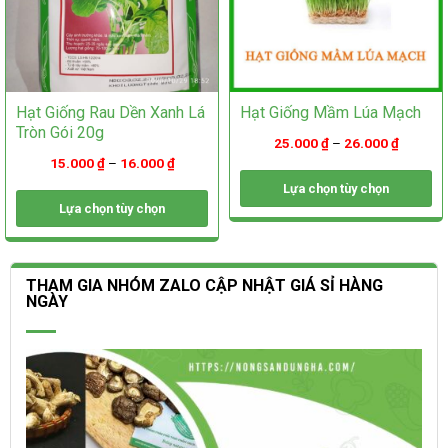
sản
phẩm
phẩm
Hạt Giống Rau Dền Xanh Lá
Hạt Giống Mầm Lúa Mạch
Tròn Gói 20g
25.000
₫
–
26.000
₫
15.000
₫
–
16.000
₫
Lựa chọn tùy chọn
Lựa chọn tùy chọn
Sản
phẩm
Sản
này
phẩm
có
này
THAM GIA NHÓM ZALO CẬP NHẬT GIÁ SỈ HÀNG
nhiều
có
NGÀY
biến
nhiều
thể.
biến
Các
thể.
tùy
Các
chọn
tùy
có
chọn
thể
có
được
thể