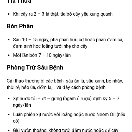
Tỉa Thưa
Khi cây ra 2 – 3 lá thật, tỉa bỏ cây yếu xung quanh
Bón Phân
Sau 10 – 15 ngày, pha phân hữu cơ hoặc phân đạm cá,
đạm sinh học loãng tưới nhẹ cho cây
Mỗi lần bón 7 – 10 ngày/lần
Phòng Trừ Sâu Bệnh
Cải thảo thường bị các bệnh: sâu ăn lá, sâu xanh, bọ nhảy,
thối rễ, héo úa, đốm lạ,… và đây cách phòng bệnh.
Xịt nước tỏi – ớt – gừng (ngâm ủ rượu) định kỳ 5 – 7
ngày/lần
Luân phiên xịt nước vôi loãng hoặc nước Neem Oil (nếu
có)
Giữ vườn thoáng, không tưới đẫm nước hoặc để cây