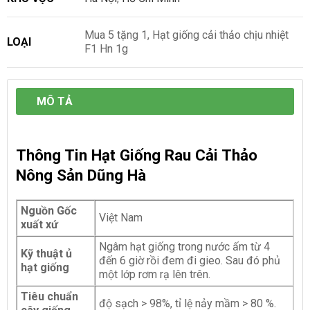
Mua 5 tặng 1, Hạt giống cải thảo chịu nhiệt
LOẠI
F1 Hn 1g
MÔ TẢ
Thông Tin Hạt Giống Rau Cải Thảo
Nông Sản Dũng Hà
Nguồn Gốc
Việt Nam
xuất xứ
Ngâm hạt giống trong nước ấm từ 4
Kỹ thuật ủ
đến 6 giờ rồi đem đi gieo. Sau đó phủ
hạt giống
một lớp rơm rạ lên trên.
Tiêu chuẩn
độ sạch > 98%, tỉ lệ nảy mầm > 80 %.