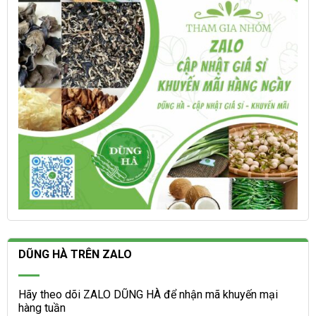
chọn
được
trên
chọn
trang
trên
sản
trang
phẩm
sản
phẩm
DŨNG HÀ TRÊN ZALO
Hãy theo dõi ZALO DŨNG HÀ để nhận mã khuyến mại
hàng tuần