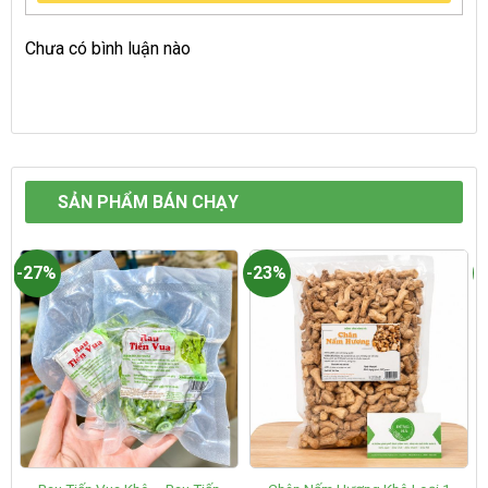
Chưa có bình luận nào
SẢN PHẨM BÁN CHẠY
-27%
-23%
-