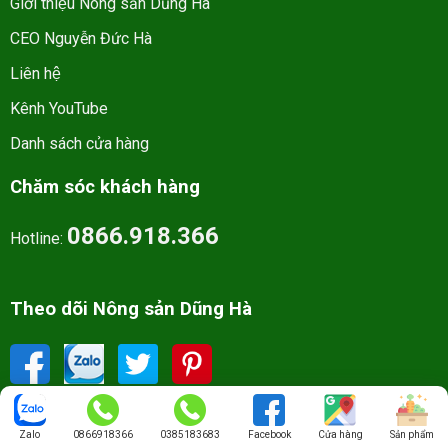
Giới thiệu Nông sản Dũng Hà
CEO Nguyễn Đức Hà
Liên hệ
Kênh YouTube
Danh sách cửa hàng
Chăm sóc khách hàng
0866.918.366
Hotline:
Theo dõi Nông sản Dũng Hà
Zalo
0866918366
0385183683
Facebook
Cửa hàng
Sản phẩm