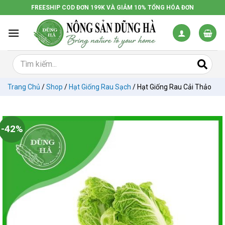
Chuyển
FREESHIP COD ĐƠN 199K VÀ GIẢM 10% TỔNG HÓA ĐƠN
đến
nội
dung
Trang Chủ
/
Shop
/
Hạt Giống Rau Sạch
/
Hạt Giống Rau Cải Thảo
-42%