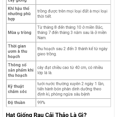
cây giống
Khí hậu thổ
trồng được trên mọi loại đất à mọi loại
nhưỡng phù
thời tiết.
hợp
Từ tháng 8 đến tháng 10 ở miền Bắc,
Mùa ụ trồng
tháng 7 đến thàng 3 năm sau là ở miền
Nam.
Thời gian
thu hoạch sau 2 đến 3 thánh kể từ ngày
ươm à thu
gieo trồng.
hoạch
Thông số
cây đạt chiều cao từ 40 cm, có nhiều
sản phẩm khi
lớp lá là.
thu hoạch
tưới nước thường xuyên 2 ngày 1 lần,
Kỹ thuật
tiến hành bón phân dinh dưỡng theo
chăm sóc
định kì, phòng ngừa sâu bệnh
Độ thuần
99%
Hạt Giống Rau Cải Thảo Là Gì?