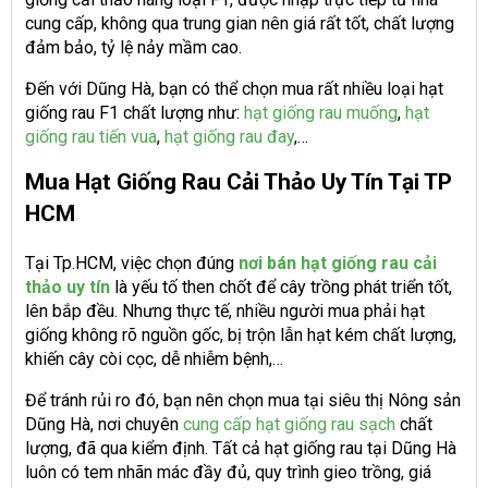
cung cấp, không qua trung gian nên giá rất tốt, chất lượng
đảm bảo, tỷ lệ nảy mầm cao.
Đến với Dũng Hà, bạn có thể chọn mua rất nhiều loại hạt
giống rau F1 chất lượng như:
hạt giống rau muống
,
hạt
giống rau tiến vua
,
hạt giống rau đay
,…
Mua Hạt Giống Rau Cải Thảo Uy Tín Tại TP
HCM
Tại Tp.HCM, việc chọn đúng
nơi bán hạt giống rau cải
thảo uy tín
là yếu tố then chốt để cây trồng phát triển tốt,
lên bắp đều. Nhưng thực tế, nhiều người mua phải hạt
giống không rõ nguồn gốc, bị trộn lẫn hạt kém chất lượng,
khiến cây còi cọc, dễ nhiễm bệnh,…
Để tránh rủi ro đó, bạn nên chọn mua tại siêu thị Nông sản
Dũng Hà, nơi chuyên
cung cấp hạt giống rau sạch
chất
lượng, đã qua kiểm định. Tất cả hạt giống rau tại Dũng Hà
luôn có tem nhãn mác đầy đủ, quy trình gieo trồng, giá