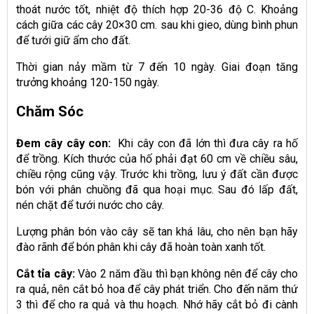
thoát nước tốt, nhiệt độ thích hợp 20-36 độ C. Khoảng
cách giữa các cây 20×30 cm. sau khi gieo, dùng bình phun
để tưới giữ ẩm cho đất.
Thời gian nảy mầm từ 7 đến 10 ngày. Giai đoạn tăng
trưởng khoảng 120-150 ngày.
Chăm Sóc
Đem cây cây con:
Khi cây con đã lớn thì đưa cây ra hố
để trồng. Kích thước của hố phải đạt 60 cm về chiều sâu,
chiều rộng cũng vậy. Trước khi trồng, lưu ý đất cần được
bón với phân chuồng đã qua hoại mục. Sau đó lấp đất,
nén chặt để tưới nước cho cây.
Lượng phân bón vào cây sẽ tan khá lâu, cho nên bạn hãy
đào rãnh để bón phân khi cây đã hoàn toàn xanh tốt.
Cắt tỉa cây:
Vào 2 năm đầu thì bạn không nên để cây cho
ra quả, nên cắt bỏ hoa để cây phát triển. Cho đến năm thứ
3 thì để cho ra quả và thu hoạch. Nhớ hãy cắt bỏ đi cành