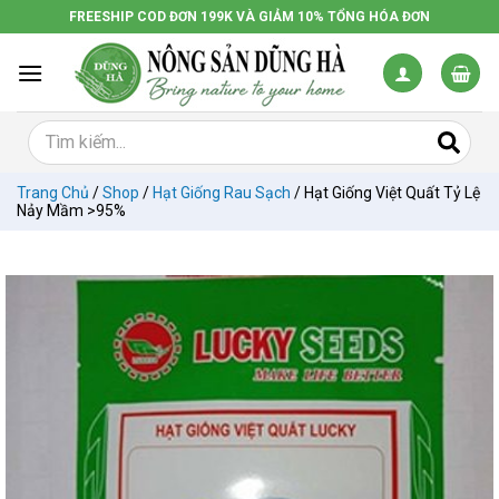
Chuyển
FREESHIP COD ĐƠN 199K VÀ GIẢM 10% TỔNG HÓA ĐƠN
đến
nội
dung
Trang Chủ
/
Shop
/
Hạt Giống Rau Sạch
/
Hạt Giống Việt Quất Tỷ Lệ
Nảy Mầm >95%