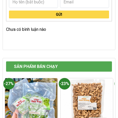
GỬI
Chưa có bình luận nào
SẢN PHẨM BÁN CHẠY
-27%
-23%
-