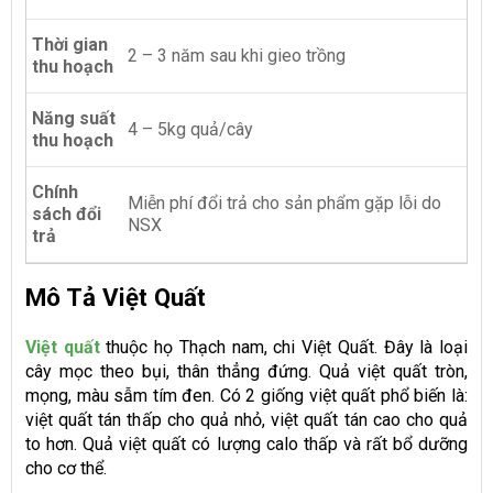
Thời gian
2 – 3 năm sau khi gieo trồng
thu hoạch
Năng suất
4 – 5kg quả/cây
thu hoạch
Chính
Miễn phí đổi trả cho sản phẩm gặp lỗi do
sách đổi
NSX
trả
Mô Tả Việt Quất
Việt quất
thuộc họ Thạch nam, chi Việt Quất. Đây là loại
cây mọc theo bụi, thân thẳng đứng. Quả việt quất tròn,
mọng, màu sẫm tím đen. Có 2 giống việt quất phổ biến là:
việt quất tán thấp cho quả nhỏ, việt quất tán cao cho quả
to hơn. Quả việt quất có lượng calo thấp và rất bổ dưỡng
cho cơ thể.