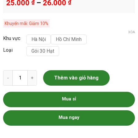
25.000
₫
–
26.000
₫
Khuyến mãi: Giảm 10%
XÓA
Khu vực
Hà Nội
Hồ Chí Minh
Loại
Gói 30 Hạt
Hạt giống việt quất tỷ lệ nảy mầm >95% số lượng
Thêm vào giỏ hàng
Mua sỉ
Mua ngay