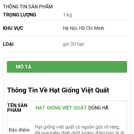
THÔNG TIN SẢN PHẨM
TRỌNG LƯỢNG
1 kg
KHU VỰC
Hà Nội
,
Hồ Chí Minh
LOẠI
gói 30 hạt
MÔ TẢ
Thông Tin Về Hạt Giống Việt Quất
TÊN SẢN
HẠT GIỐNG VIỆT QUẤT
DŨNG HÀ
PHẨM
Hạt giống việt quất có nguồn gốc rõ ràng,
Đặc điểm
đã qua kiểm định chất lượng, đảm bảo tỷ lệ