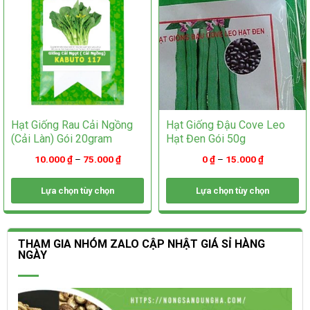
chọn
trên
trên
trang
trang
sản
sản
phẩm
phẩm
Hạt Giống Rau Cải Ngồng
Hạt Giống Đậu Cove Leo
(Cải Làn) Gói 20gram
Hạt Đen Gói 50g
10.000
₫
–
75.000
₫
0
₫
–
15.000
₫
Lựa chọn tùy chọn
Lựa chọn tùy chọn
Sản
Sản
phẩm
phẩm
này
này
THAM GIA NHÓM ZALO CẬP NHẬT GIÁ SỈ HÀNG
có
có
NGÀY
nhiều
nhiều
biến
biến
thể.
thể.
Các
Các