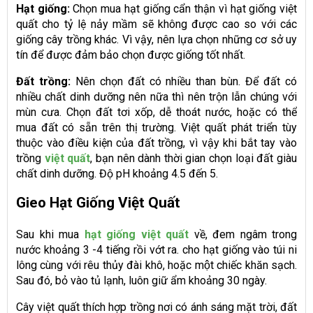
Hạt giống:
Chọn mua hạt giống cẩn thận vì hạt giống việt
quất cho tỷ lệ nảy mầm sẽ không được cao so với các
giống cây trồng khác. Vì vậy, nên lựa chọn những cơ sở uy
tín để được đảm bảo chọn được giống tốt nhất.
Đất trồng:
Nên chọn đất có nhiều than bùn. Để đất có
nhiều chất dinh dưỡng nên nữa thì nên trộn lẫn chúng với
mùn cưa. Chọn đất tơi xốp, dễ thoát nước, hoặc có thể
mua đất có sẵn trên thị trường. Việt quất phát triển tùy
thuộc vào điều kiện của đất trồng, vì vậy khi bắt tay vào
trồng
việt quất
, bạn nên dành thời gian chọn loại đất giàu
chất dinh dưỡng. Độ pH khoảng 4.5 đến 5.
Gieo Hạt Giống Việt Quất
Sau khi mua
hạt giống việt quất
về, đem ngâm trong
nước khoảng 3 -4 tiếng rồi vớt ra. cho hạt giống vào túi ni
lông cùng với rêu thủy đài khô, hoặc một chiếc khăn sạch.
Sau đó, bỏ vào tủ lạnh, luôn giữ ẩm khoảng 30 ngày.
Cây việt quất thích hợp trồng nơi có ánh sáng mặt trời, đất