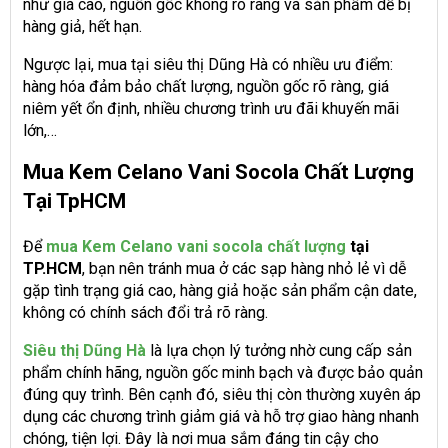
như giá cao, nguồn gốc không rõ ràng và sản phẩm dễ bị
hàng giả, hết hạn.
Ngược lại, mua tại siêu thị Dũng Hà có nhiều ưu điểm:
hàng hóa đảm bảo chất lượng, nguồn gốc rõ ràng, giá
niêm yết ổn định, nhiều chương trình ưu đãi khuyến mãi
lớn,…
Mua Kem Celano Vani Socola Chất Lượng
Tại TpHCM
Để
mua Kem Celano vani socola chất lượng
tại
TP.HCM
, bạn nên tránh mua ở các sạp hàng nhỏ lẻ vì dễ
gặp tình trạng giá cao, hàng giả hoặc sản phẩm cận date,
không có chính sách đổi trả rõ ràng.
Siêu thị Dũng Hà
là lựa chọn lý tưởng nhờ cung cấp sản
phẩm chính hãng, nguồn gốc minh bạch và được bảo quản
đúng quy trình. Bên cạnh đó, siêu thị còn thường xuyên áp
dụng các chương trình giảm giá và hỗ trợ giao hàng nhanh
chóng, tiện lợi. Đây là nơi mua sắm đáng tin cậy cho