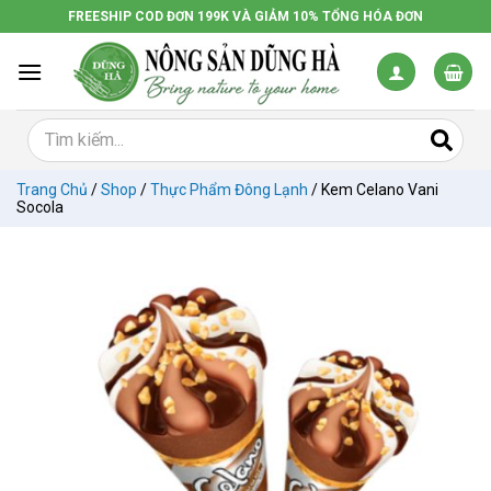
Chuyển
FREESHIP COD ĐƠN 199K VÀ GIẢM 10% TỔNG HÓA ĐƠN
đến
nội
dung
Trang Chủ
/
Shop
/
Thực Phẩm Đông Lạnh
/
Kem Celano Vani
Socola