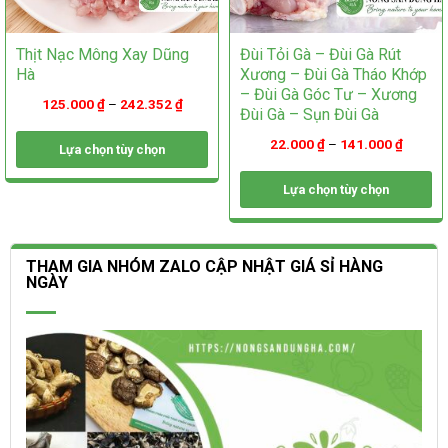
Thịt Nạc Mông Xay Dũng
Đùi Tỏi Gà – Đùi Gà Rút
Hà
Xương – Đùi Gà Tháo Khớp
– Đùi Gà Góc Tư – Xương
125.000
₫
–
242.352
₫
Đùi Gà – Sụn Đùi Gà
22.000
₫
–
141.000
₫
Lựa chọn tùy chọn
Sản
Lựa chọn tùy chọn
phẩm
này
Sản
có
phẩm
nhiều
này
THAM GIA NHÓM ZALO CẬP NHẬT GIÁ SỈ HÀNG
biến
có
NGÀY
thể.
nhiều
Các
biến
tùy
thể.
chọn
Các
có
tùy
thể
chọn
được
có
chọn
thể
trên
được