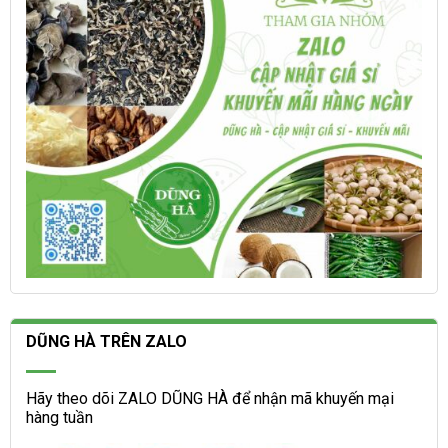
trang
chọn
sản
trên
phẩm
trang
sản
phẩm
DŨNG HÀ TRÊN ZALO
Hãy theo dõi ZALO DŨNG HÀ để nhận mã khuyến mại
hàng tuần