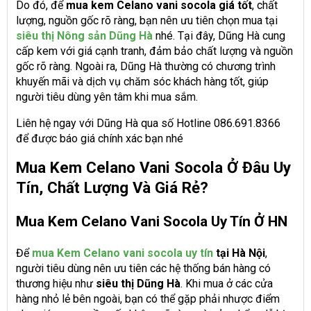
Do đó, để
mua kem Celano vani socola giá tốt
, chất
lượng, nguồn gốc rõ ràng, bạn nên ưu tiên chọn mua tại
siêu thị Nông sản Dũng Hà
nhé. Tại đây, Dũng Hà cung
cấp kem với giá cạnh tranh, đảm bảo chất lượng và nguồn
gốc rõ ràng. Ngoài ra, Dũng Hà thường có chương trình
khuyến mãi và dịch vụ chăm sóc khách hàng tốt, giúp
người tiêu dùng yên tâm khi mua sắm.
Liên hệ ngay với Dũng Hà qua số Hotline 086.691.8366
để được báo giá chính xác bạn nhé
Mua Kem Celano Vani Socola Ở Đâu Uy
Tín, Chất Lượng Và Giá Rẻ?
Mua Kem Celano Vani Socola Uy Tín Ở HN
Để
mua Kem Celano vani socola uy tín
tại Hà Nội
,
người tiêu dùng nên ưu tiên các hệ thống bán hàng có
thương hiệu như
siêu thị Dũng Hà
. Khi mua ở các cửa
hàng nhỏ lẻ bên ngoài, bạn có thể gặp phải nhược điểm