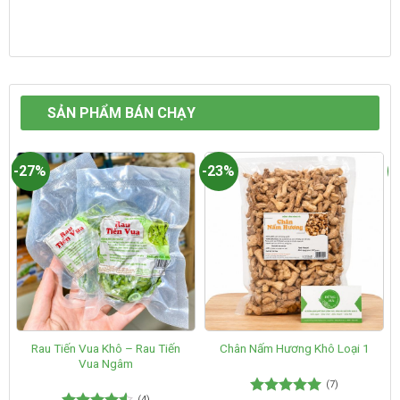
SẢN PHẨM BÁN CHẠY
-27%
-23%
-
Rau Tiến Vua Khô – Rau Tiến
Chân Nấm Hương Khô Loại 1
Vua Ngâm
(7)
(4)