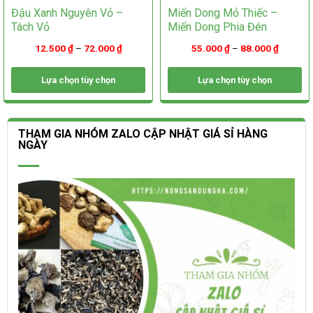
Đậu Xanh Nguyên Vỏ –
Miến Dong Mỏ Thiếc –
Tách Vỏ
Miến Dong Phia Đén
12.500
₫
–
72.000
₫
55.000
₫
–
88.000
₫
Lựa chọn tùy chọn
Lựa chọn tùy chọn
Sản
Sản
phẩm
phẩm
này
này
THAM GIA NHÓM ZALO CẬP NHẬT GIÁ SỈ HÀNG
có
có
NGÀY
nhiều
nhiều
biến
biến
thể.
thể.
Các
Các
tùy
tùy
chọn
chọn
có
có
thể
thể
được
được
chọn
chọn
trên
trên
trang
trang
sản
sản