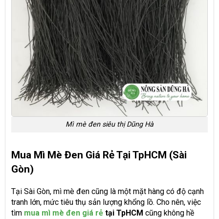
Mì mè đen siêu thị Dũng Hà
Mua Mì Mè Đen Giá Rẻ Tại TpHCM (Sài
Gòn)
Tại Sài Gòn, mì mè đen cũng là một mặt hàng có độ cạnh
tranh lớn, mức tiêu thụ sản lượng khổng lồ. Cho nên, việc
tìm
mua mì mè đen giá rẻ
tại TpHCM
cũng không hề