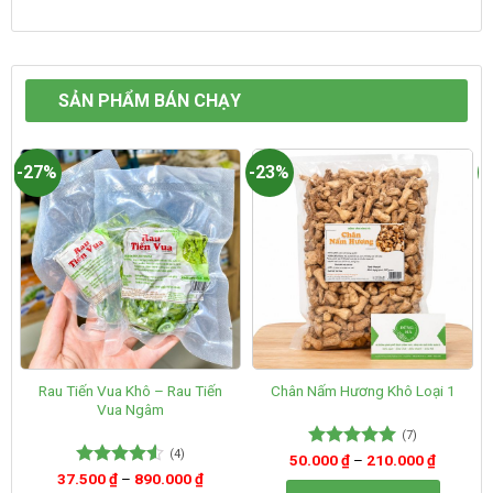
SẢN PHẨM BÁN CHẠY
-27%
-23%
-
Rau Tiến Vua Khô – Rau Tiến
Chân Nấm Hương Khô Loại 1
Vua Ngâm
(7)
(4)
50.000
Được xếp
₫
–
210.000
₫
hạng
5.00
37.500
Được xếp
₫
–
890.000
₫