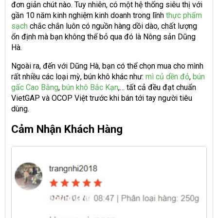
đơn giản chút nào. Tuy nhiên, có một hệ thống siêu thị với
gần 10 năm kinh nghiệm kinh doanh trong lĩnh
thực phẩm
sạch
chắc chắn luôn có nguồn hàng dồi dào, chất lượng
ổn định mà bạn không thể bỏ qua đó là Nông sản Dũng
Hà.
Ngoài ra, đến với Dũng Hà, bạn có thể chọn mua cho mình
rất nhiều các loại mỳ, bún khô khác như:
mì củ dền đỏ
,
bún
gấc Cao Bằng
,
bún khô Bắc Kạn
,… tất cả đều đạt chuẩn
VietGAP và OCOP Việt trước khi bán tới tay người tiêu
dùng.
Cảm Nhận Khách Hàng