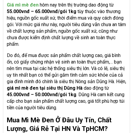
Giá mì mè đen
hôm nay trên thị trường dao động từ
55.000vnđ – 65.000vnđ/gói 1kg
tùy thuộc vào thương
hiệu, nguồn gốc xuất xứ, thời điểm mua và quy cách đóng
gói. Với mức giá như này, người tiêu dùng vẫn chưa an tâm
về chất lượng sản phẩm, nguồn gốc xuất xứ, cũng như
chưa được kiểm định chất lượng về sinh an toàn thực
phẩm.
Do đó, để mua được sản phẩm chất lượng cao, giá bình
ổn, có giấy chứng nhận vệ sinh an toàn thực phẩm,… bạn
nên tìm mua tại các hệ thống siêu thị lớn. Và có lẽ, siêu thị
uy tín nhất bạn có thể gửi gắm tình cảm sức khỏe của cả
gia đình mình đó chính là siêu thị Nông sản Dũng Hà. Hiện,
giá mì mè đen tại siêu thị Dũng Hà
dao động từ
45.000vnđ – 50.000vnđ/gói
1kg
. Dũng Hà cam kết cung
cấp cho bạn sản phẩm chất lượng cao, giá tốt phù hợp túi
tiền của người tiêu dùng.
Mua Mì Mè Đen Ở Đâu Uy Tín, Chất
Lượng, Giá Rẻ Tại HN Và TpHCM?