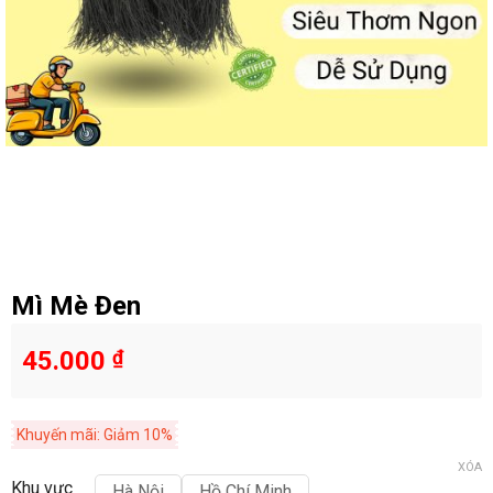
Mì Mè Đen
45.000
₫
Khuyến mãi: Giảm 10%
XÓA
Khu vực
Hà Nội
Hồ Chí Minh