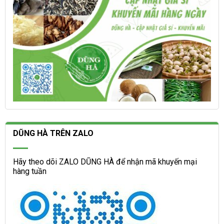
phẩm
phẩm
DŨNG HÀ TRÊN ZALO
Hãy theo dõi ZALO DŨNG HÀ để nhận mã khuyến mại
hàng tuần