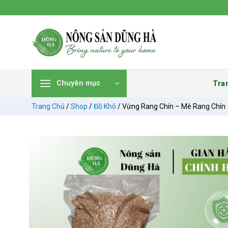
Chuyển
đến
nội
dung
Tra
Chuyên mục
Trang Chủ
/
Shop
/
Đồ Khô
/
Vừng Rang Chín – Mè Rang Chín