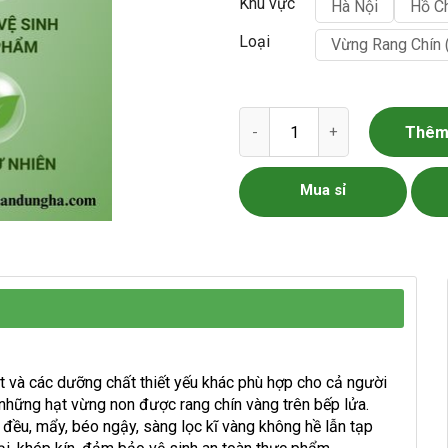
Khu vực
Hà Nội
Hồ C
Loại
Vừng Rang Chín 
Vừng rang chín - Mè rang chín
Thêm 
Mua sỉ
ắt và các dưỡng chất thiết yếu khác phù hợp cho cả người
hững hạt vừng non được rang chín vàng trên bếp lửa.
 đều, mẩy, béo ngậy, sàng lọc kĩ vàng không hề lẫn tạp