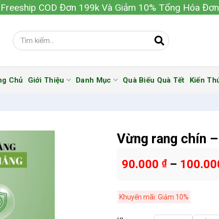
Freeship COD Đơn 199k Và Giảm 10% Tổng Hóa Đơn
ng Chủ
Giới Thiệu
Danh Mục
Quà Biếu Quà Tết
Kiến Th
Vừng rang chín –
90.000
₫
–
100.0
Khuyến mãi: Giảm 10%