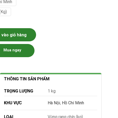
hí Minh
(kg)
 số lượng
vào giỏ hàng
Mua ngay
THÔNG TIN SẢN PHẨM
TRỌNG LƯỢNG
1 kg
KHU VỰC
Hà Nội
,
Hồ Chí Minh
LOẠI
Vừng rang chín (kg)