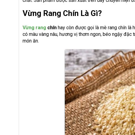
chất. Sản phẩm được sản xuất trên dây chuyền hiện đạ
Vừng Rang Chín Là Gì?
Vừng rang
chín
hay còn được gọi là mè rang chín là h
có màu vàng nâu, hương vị thơm ngon, béo ngậy đặc t
món ăn.