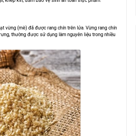
i, khép kín, đảm bảo vệ sinh an toàn thực phẩm.
ạt vừng (mè) đã được rang chín trên lửa. Vừng rang chín
rưng, thường được sử dụng làm nguyên liệu trong nhiều