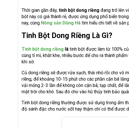
Thời gian gần đây,
tinh bột dong riềng
đang trở lên vô
bột này có giá thành rẻ, được ứng dụng phổ biến tro
nay, cùng
Nông sản Dũng Hà
tìm hiểu chi tiết về sản
Tinh Bột Dong Riềng Là Gì?
Tinh bột dong riềng
là
tinh bột được làm từ 100% củ d
cùng tỉ mì, khắt khe, nhiều bước để cho ra thành phẩm 
khi sờ.
Củ dong riềng sẽ được rửa sạch, thái nhỏ rồi cho vô 
riềng, để khoảng 10-15 phút cho các phần cặn bã lắng
vải mỏng 2-3 lần để không còn cặn bã, tạp chất, để lắ
mặt trời cho khô. Sau đó cho vào hũ thủy tinh bảo qu
Tinh bột dong riềng thường được sử dụng trong ẩm thự
độ sánh đặc cho nước sốt hay thậm chí có thể được 