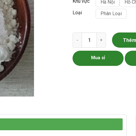
Khu vực
Hà Nội
Hồ C
Loại
Phân Loại
Tinh bột dong riềng số lượng
Thêm 
Mua sỉ