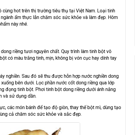
 cùng hot trên thị trường tiêu thụ tại Việt Nam. Loại tinh
ng ngành ẩm thực lẫn chăm sóc sức khỏe và làm đẹp. Hôm
 phẩm này nhé.
ong riềng tươi nguyên chất. Quy trình làm tinh bột vô
bột có màu trắng tinh, mịn, không bị vón cục hay dính tay
máy nghiền. Sau đó sẽ thu được hỗn hợp nước nghiền dong
 xuống bên dưới. Lọc phần nước cốt dong riềng qua lớp
ng đọng tinh bột. Phơi tinh bột dong riềng dưới ánh nắng
ản và sử dụng dần.
c, các món bánh để tạo độ giòn, thay thế bột mì, dùng tạo
dùng cả chăm sóc sức khỏe và sắc đẹp.