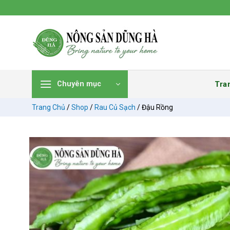
Chuyển
đến
nội
dung
Tra
Chuyên mục
Trang Chủ
/
Shop
/
Rau Củ Sạch
/
Đậu Rồng