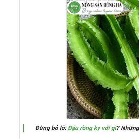
Đừng bỏ lỡ:
Đậu rồng kỵ với gì
? Những 