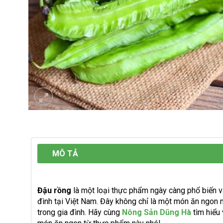
MÔ TẢ
Đậu rồng
là một loại thực phẩm ngày càng phổ biến và
đình tại Việt Nam. Đây không chỉ là một món ăn ngon m
trong gia đình. Hãy cùng
Nông Sản Dũng Hà
tìm hiểu