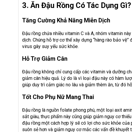
3. Ăn Đậu Rồng Có Tác Dụng Gì?
Tăng Cường Khả Năng Miễn Dịch
Đậu rồng chứa nhiều vitamin C và A, nhóm vitamin này 
dịch. Chúng hỗ trợ cơ thể xây dựng “hàng rào bảo vệ” đ
virus gây suy yếu sức khỏe.
Hỗ Trợ Giảm Cân
Đậu rồng không chỉ cung cấp các vitamin và dưỡng chất
giảm cân hiệu quả. Lý do là vì loại đậu này có hàm lượ
giúp duy trì cảm giác no lâu và giảm thèm ăn, từ đó h
Tốt Cho Phụ Nữ Mang Thai
Đậu rồng là nguồn folate phong phú, một loại axit ami
sắt giàu, thực phẩm này cũng giúp giảm nguy cơ thiếu 
đậu rồng một cách hợp lý sẽ có lợi cho sức khỏe của p
suôn sẻ hơn và giảm nguy cơ mắc các vấn đề khuyết tậ