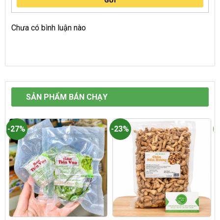
GỬI
Chưa có bình luận nào
SẢN PHẨM BÁN CHẠY
-27%
-23%
-