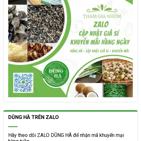
được
được
chọn
chọn
trên
trên
trang
trang
sản
sản
phẩm
phẩm
DŨNG HÀ TRÊN ZALO
Hãy theo dõi ZALO DŨNG HÀ để nhận mã khuyến mại