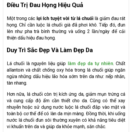
Điều Trị Đau Họng Hiệu Quả
Một trong các
lợi ích tuyệt vời từ lá chuối
là giảm đau rát
họng. Chỉ cần luộc lá chuối già đã phơi khô. Tiếp đó, đun
lên như pha trà bình thường và uống 2 lần/ngày để cải
thiện dấu hiệu đau họng.
Duy Trì Sắc Đẹp Và Làm Đẹp Da
Lá chuối là nguyên liệu giúp
làm đẹp da tự nhiên
. Chất
allantoin và chất chống oxy hóa trong lá chuối giúp ngăn
ngừa những dấu hiệu lão hóa sớm trên da như: nếp nhăn,
tàn nhang.
Hơn nữa, lá chuối còn trị kích ứng da, giảm mụn trứng cá
và cung cấp độ ẩm cần thiết cho da. Cũng có thể xay
nhuyễn hoặc sử dụng nước luộc lá chuối đắp vào mặt và
toàn bộ cơ thể để có làn da mịn màng. Đồng thời, khi uống
nước lá chuối đun sôi thường xuyên có khả năng tiêu diệt
vi khuẩn trên da và giúp da khỏe mạnh, săn chắc.