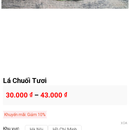
Lá Chuối Tươi
30.000
₫
–
43.000
₫
Khuyến mãi: Giảm 10%
XÓA
Khu vực
Hà Nội
Hồ Chí Minh