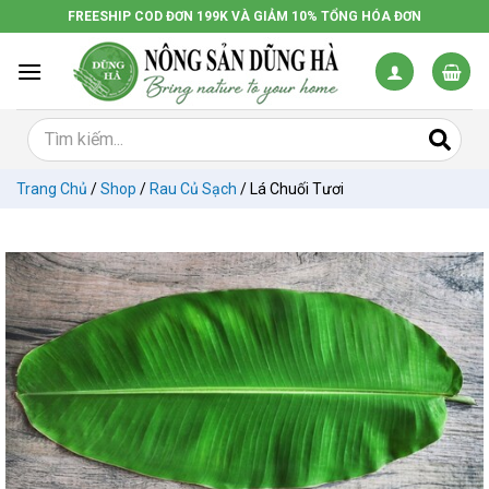
Chuyển
FREESHIP COD ĐƠN 199K VÀ GIẢM 10% TỔNG HÓA ĐƠN
đến
nội
dung
Trang Chủ
/
Shop
/
Rau Củ Sạch
/
Lá Chuối Tươi