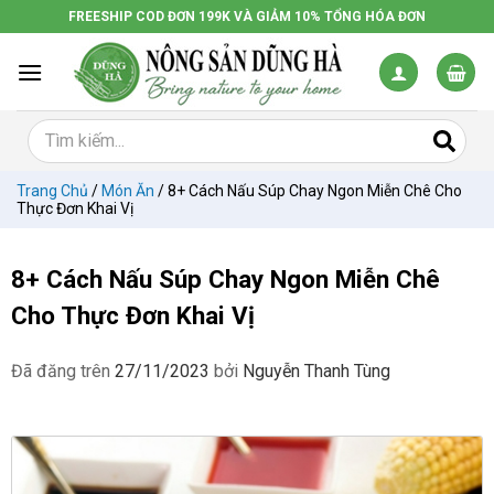
Chuyển
FREESHIP COD ĐƠN 199K VÀ GIẢM 10% TỔNG HÓA ĐƠN
đến
nội
dung
Trang Chủ
/
Món Ăn
/
8+ Cách Nấu Súp Chay Ngon Miễn Chê Cho
Thực Đơn Khai Vị
8+ Cách Nấu Súp Chay Ngon Miễn Chê
Cho Thực Đơn Khai Vị
Đã đăng trên
27/11/2023
bởi
Nguyễn Thanh Tùng