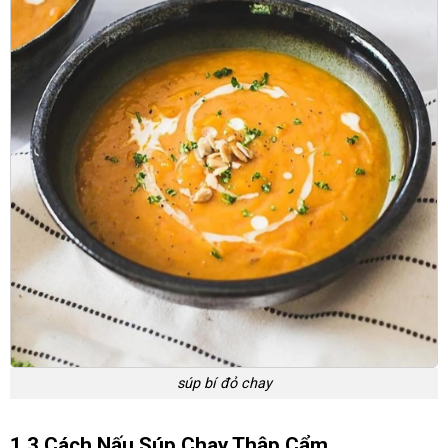
súp bí đỏ chay
1.3 Cách Nấu Súp Chay Thập Cẩm