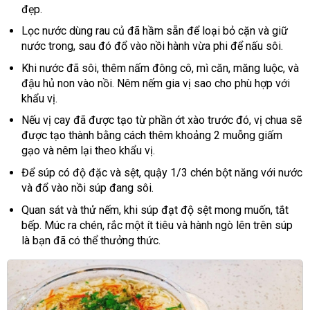
đẹp.
Lọc nước dùng rau củ đã hầm sẵn để loại bỏ cặn và giữ
nước trong, sau đó đổ vào nồi hành vừa phi để nấu sôi.
Khi nước đã sôi, thêm nấm đông cô, mì căn, măng luộc, và
đậu hủ non vào nồi. Nêm nếm gia vị sao cho phù hợp với
khẩu vị.
Nếu vị cay đã được tạo từ phần ớt xào trước đó, vị chua sẽ
được tạo thành bằng cách thêm khoảng 2 muỗng giấm
gạo và nêm lại theo khẩu vị.
Để súp có độ đặc và sệt, quậy 1/3 chén bột năng với nước
và đổ vào nồi súp đang sôi.
Quan sát và thử nếm, khi súp đạt độ sệt mong muốn, tắt
bếp. Múc ra chén, rắc một ít tiêu và hành ngò lên trên súp
là bạn đã có thể thưởng thức.