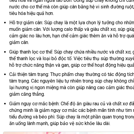
tiêu hóa và ngăn ngừa táo bón. Uống súp chay không chỉ cu
nước cho cơ thể mà còn giúp cân bằng hệ vi sinh đường ruột,
tiêu hóa hiệu quả hơn.
Hỗ trợ giảm cân: Súp chay là một lựa chọn lý tưởng cho nhữn
muốn giảm cân. Với lượng calo thấp và giàu chất xơ, súp giú
cảm giác no lâu hơn, hạn chế cảm giác thèm ăn và hỗ trợ quá 
giảm cân.
Giúp thanh lọc cơ thể: Súp chay chứa nhiều nước và chất xơ, 
thể thanh lọc và loại bỏ độc tố. Việc tiêu thụ súp thường xuy
hỗ trợ chức năng thận và gan, giúp cơ thể hoạt động hiệu quả
Cải thiện tâm trạng: Thực phẩm chay thường có tác động tíc
tâm trạng. Các nguyên liệu tự nhiên trong súp chay không ch
lại hương vị ngon miệng mà còn giúp nâng cao cảm giác thoả
giảm căng thẳng.
Giảm nguy cơ mắc bệnh: Chế độ ăn giàu rau củ và chất xơ đ
chứng minh là giảm nguy cơ mắc các bệnh mãn tính như tim
tiểu đường và béo phì. Súp chay là một phần quan trọng tro
ăn uống lành mạnh, giúp bảo vệ sức khỏe lâu dài.