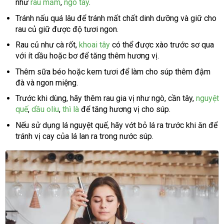
như
rau mầm
,
ngò tây
.
Tránh nấu quá lâu để tránh mất chất dinh dưỡng và giữ cho
rau củ giữ được độ tươi ngon.
Rau củ như cà rốt,
khoai tây
có thể được xào trước sơ qua
với ít dầu hoặc bơ để tăng thêm hương vị.
Thêm sữa béo hoặc kem tươi để làm cho súp thêm đậm
đà và ngon miệng.
Trước khi dùng, hãy thêm rau gia vị như ngò, cần tây,
nguyệt
quế
,
dầu oliu
,
thì là
để tăng hương vị cho súp.
Nếu sử dụng lá nguyệt quế, hãy vớt bỏ lá ra trước khi ăn để
tránh vị cay của lá lan ra trong nước súp.