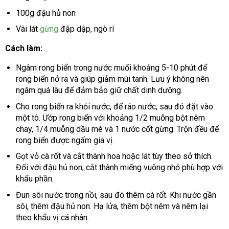
100g đậu hủ non
Vài lát
gừng
đập dập, ngò rí
Cách làm:
Ngâm rong biển trong nước muối khoảng 5-10 phút để
rong biển nở ra và giúp giảm mùi tanh. Lưu ý không nên
ngâm quá lâu để đảm bảo giữ chất dinh dưỡng.
Cho rong biển ra khỏi nước, để ráo nước, sau đó đặt vào
một tô. Ướp rong biển với khoảng 1/2 muỗng bột nêm
chay, 1/4 muỗng dầu mè và 1 nước cốt gừng. Trộn đều để
rong biển được ngấm gia vị.
Gọt vỏ cà rốt và cắt thành hoa hoặc lát tùy theo sở thích.
Đối với đậu hủ non, cắt thành miếng vuông nhỏ phù hợp với
khẩu phần.
Đun sôi nước trong nồi, sau đó thêm cà rốt. Khi nước gần
sôi, thêm đậu hủ non. Hạ lửa, thêm bột nêm và nêm lại
theo khẩu vị cá nhân.