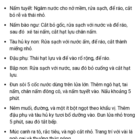
Nấm tuyết: Ngâm nước cho nở mềm, rửa sạch, để ráo, cắt
bỏ rễ và thái nhỏ.
Nấm bào ngư: Cắt bỏ gốc, rửa sạch với nước và để ráo,
sau đó xé tai nấm, cắt hạt lựu chân nấm.
Tàu hủ ky non: Rửa sạch với nước ấm, để ráo, cắt thành
miếng nhỏ.
Đậu phụ: Thái hạt lựu và để vào rổ rộng, để ráo.
Bắp non: Rửa sạch với nước, sau đó bỏ cuống và cắt hạt
lựu.
Đun sôi 5 cốc nước dùng trên lửa lớn. Thêm ngô hạt, tai
nấm, chân nấm đông cô, và nấm tuyết vào. Nấu khoảng 5
phút.
Nêm muối, đường, và một ít bột ngọt theo khẩu vị. Thêm
đậu phụ và tàu hủ ky tươi bổ dưỡng vào. Đun lửa nhỏ trong
5 phút, sau đó tắt bếp.
Múc canh ra tô, rắc tiêu, và ngò cắt nhỏ. Trang trí với vài lá
ngò gai và thưởng thức nóng.