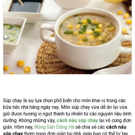
Súp chay là sự lựa chọn phổ biến cho món khai vị trong các
bữa tiệc nhà hàng ngày nay. Món súp chay vừa dễ ăn lại vừa
giữ được hương vị ngọt thanh tự nhiên từ các nguyên liệu dinh
dưỡng. Không những vậy,
cách nấu súp chay
lại vô cùng đơn
giản. Hôm nay,
Nông Sản Dũng Hà
sẽ chia sẻ các
cách nấu
súp chay
thơm ngon đơn giản tại nhà, giúp bạn có thể tự tay