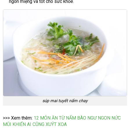
ngon miệng và tốt cho sức khỏe.
súp mai tuyết nấm chay
>>> Xem thêm:
12 MÓN ĂN TỪ NẤM BÀO NGƯ NGON NỨC
MŨI KHIẾN AI CŨNG XUÝT XOA