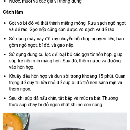
Nước, muối và các gia vị thông dụng
Cách làm
Gọt vỏ bí đỏ và thái thành miếng mỏng. Rửa sạch ngô ngọt
và để ráo. Gạo nếp cũng cần được vo sạch và để ráo.
Sử dụng máy xay để xay nhuyễn hỗn hợp nguyên liệu, bao
gồm ngô ngọt, bí đỏ, và gạo nếp.
Sử dụng dụng cụ lọc để loại bỏ các gợn từ hỗn hợp, giúp
súp trở nên mịn màng hơn. Sau đó, thêm nước và đường
vào hỗn hợp.
Khuấy đều hỗn hợp và đun sôi trong khoảng 15 phút. Quan
trọng để duy trì lửa nhỏ để súp bí đỏ trở nên sánh mịn và
thơm ngon.
Sau khi súp đã nấu chín, tắt bếp và múc ra bát. Thưởng
thức súp chay bí đỏ ngon nhất khi nó còn nóng.