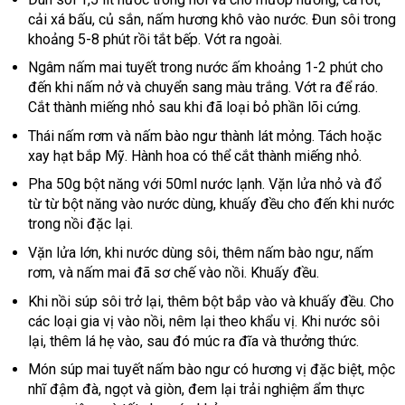
cải xá bấu, củ sắn, nấm hương khô vào nước. Đun sôi trong
khoảng 5-8 phút rồi tắt bếp. Vớt ra ngoài.
Ngâm nấm mai tuyết trong nước ấm khoảng 1-2 phút cho
đến khi nấm nở và chuyển sang màu trắng. Vớt ra để ráo.
Cắt thành miếng nhỏ sau khi đã loại bỏ phần lõi cứng.
Thái nấm rơm và nấm bào ngư thành lát mỏng. Tách hoặc
xay hạt bắp Mỹ. Hành hoa có thể cắt thành miếng nhỏ.
Pha 50g bột năng với 50ml nước lạnh. Vặn lửa nhỏ và đổ
từ từ bột năng vào nước dùng, khuấy đều cho đến khi nước
trong nồi đặc lại.
Vặn lửa lớn, khi nước dùng sôi, thêm nấm bào ngư, nấm
rơm, và nấm mai đã sơ chế vào nồi. Khuấy đều.
Khi nồi súp sôi trở lại, thêm bột bắp vào và khuấy đều. Cho
các loại gia vị vào nồi, nêm lại theo khẩu vị. Khi nước sôi
lại, thêm lá hẹ vào, sau đó múc ra đĩa và thưởng thức.
Món súp mai tuyết nấm bào ngư có hương vị đặc biệt, mộc
nhĩ đậm đà, ngọt và giòn, đem lại trải nghiệm ẩm thực