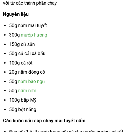
vời từ các thành phần chay.
Nguyên liệu
50g nấm mai tuyết
300g
mướp hương
150g củ sắn
50g củ cải xá bấu
100g cà rốt
20g nấm đông cô
50g
nấm bào ngư
50g
nấm rơm
100g bắp Mỹ
50g bột năng
Các bước nấu súp chay mai tuyết nấm
Đun sôi 1,5 lít nước trong nồi và cho mướp hương, cà rốt,