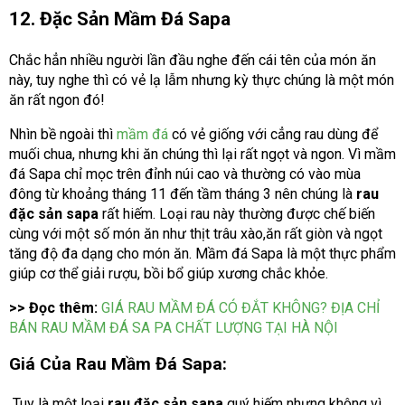
12. Đặc Sản Mầm Đá Sapa
Chắc hẳn nhiều người lần đầu nghe đến cái tên của món ăn
này, tuy nghe thì có vẻ lạ lẫm nhưng kỳ thực chúng là một món
ăn rất ngon đó!
Nhìn bề ngoài thì
mầm đá
có vẻ giống với cẳng rau dùng để
muối chua, nhưng khi ăn chúng thì lại rất ngọt và ngon. Vì mầm
đá Sapa chỉ mọc trên đỉnh núi cao và thường có vào mùa
đông từ khoảng tháng 11 đến tầm tháng 3 nên chúng là
rau
đặc sản sapa
rất hiếm. Loại rau này thường được chế biến
cùng với một số món ăn như thịt trâu xào,ăn rất giòn và ngọt
tăng độ đa dạng cho món ăn. Mầm đá Sapa là một thực phẩm
giúp cơ thể giải rượu, bồi bổ giúp xương chắc khỏe.
>> Đọc thêm:
GIÁ RAU MẦM ĐÁ CÓ ĐẮT KHÔNG? ĐỊA CHỈ
BÁN RAU MẦM ĐÁ SA PA CHẤT LƯỢNG TẠI HÀ NỘI
Giá Của Rau Mầm Đá Sapa
:
Tuy là một loại
rau đặc sản sapa
quý hiếm nhưng không vì