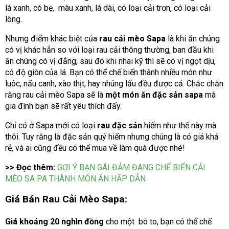
lá xanh, có bẹ, màu xanh, lá dài, có loại cải trơn, có loại cải
lông.
Nhưng điểm khác biệt của
rau cải mèo Sapa
là khi ăn chúng
có vị khác hẳn so với loại rau cải thông thường, ban đầu khi
ăn chúng có vị đắng, sau đó khi nhai kỹ thì sẽ có vị ngọt dịu,
có độ giòn của lá. Bạn có thể chế biến thành nhiều món như
luôc, nấu canh, xào thịt, hay nhúng lẩu đều được cả. Chắc chắn
rằng rau cải mèo Sapa sẽ là
một món ăn đặc sản sapa
mà
gia đình bạn sẽ rất yêu thích đấy.
Chỉ có ở Sapa mới có loại
rau đặc sản
hiếm như thế này mà
thôi. Tuy rằng là đặc sản quý hiếm nhưng chúng là có giá khá
rẻ, và ai cũng đều có thể mua về làm quà được nhé!
>> Đọc thêm:
GỢI Ý BẠN GÁI ĐẢM ĐANG CHẾ BIẾN CẢI
MÈO SA PA THÀNH MÓN ĂN HẤP DẪN
Giá Bán Rau Cải Mèo Sapa:
Giá khoảng 20 nghìn đồng
cho một bó to, bạn có thể chế