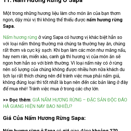
Một trong những hương liệu làm cho món ăn của bạn thơm
ngon, dậy mùi vị thì không thể thiếu được
nấm hương rừng
Sapa.
Nấm hương rừng
ở vùng Sapa có hương vị khác biệt hẳn so
với loại nấm thông thường mà chúng ta thường hay ăn, chúng
rất thơm và cực kỳ sạch. Khi bạn làm các món như măng nấu,
hay nem rán, miến xào, canh gà thì hương vị của món ăn sẽ
ngon hơn hẳn so với bình thường. Vì loại nấm này có ở rừng
nên số lượng của chúng không được nhiều hơn nữa khách du
lịch lại rất thích chúng nên để tránh việc mua phải nấm giả,
không đúng loại thì tốt nhất là bạn nên đến các bản làng ở đây
để mua nhé! Tránh việc mua ở trong các chợ lớn.
>> Đọc thêm
:
GIÁ NẤM HƯƠNG RỪNG – ĐẶC SẢN ĐỘC ĐÁO
HÀ GIANG HIỆN NAY BAO NHIÊU?
Giá Của Nấm Hương Rừng Sapa:
Nấm hương rừng ở Sapa
có
giá
giao động
khoảng 270