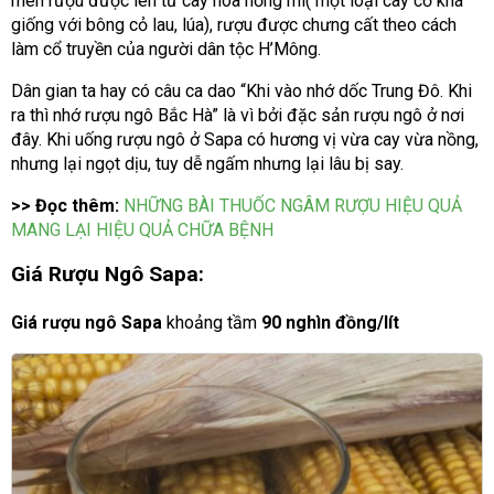
men rượu được lên từ cây hoa hồng mi( một loại cây cỏ khá
giống với bông cỏ lau, lúa), rượu được chưng cất theo cách
làm cổ truyền của người dân tộc H’Mông.
Dân gian ta hay có câu ca dao “Khi vào nhớ dốc Trung Đô. Khi
ra thì nhớ rượu ngô Bắc Hà” là vì bởi đặc sản rượu ngô ở nơi
đây. Khi uống rượu ngô ở Sapa có hương vị vừa cay vừa nồng,
nhưng lại ngọt dịu, tuy dễ ngấm nhưng lại lâu bị say.
>> Đọc thêm:
NHỮNG BÀI THUỐC NGÂM RƯỢU HIỆU QUẢ
MANG LẠI HIỆU QUẢ CHỮA BỆNH
Giá Rượu Ngô Sapa:
Giá rượu ngô Sapa
khoảng tầm
90 nghìn đồng/lít