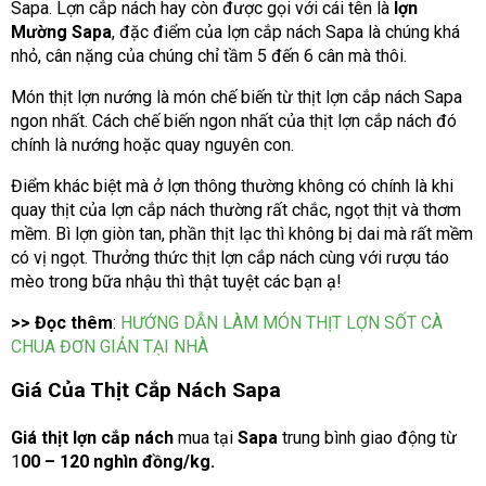
Sapa. Lợn cắp nách hay còn được gọi với cái tên là
lợn
Mường Sapa
, đặc điểm của lợn cắp nách Sapa là chúng khá
nhỏ, cân nặng của chúng chỉ tầm 5 đến 6 cân mà thôi.
Món thịt lợn nướng là món chế biến từ thịt lợn cắp nách Sapa
ngon nhất. Cách chế biến ngon nhất của thịt lợn cắp nách đó
chính là nướng hoặc quay nguyên con.
Điểm khác biệt mà ở lợn thông thường không có chính là khi
quay thịt của lợn cắp nách thường rất chắc, ngọt thịt và thơm
mềm. Bì lợn giòn tan, phần thịt lạc thì không bị dai mà rất mềm
có vị ngọt. Thưởng thức thịt lợn cắp nách cùng với rượu táo
mèo trong bữa nhậu thì thật tuyệt các bạn ạ!
>> Đọc thêm
:
HƯỚNG DẪN LÀM MÓN THỊT LỢN SỐT CÀ
CHUA ĐƠN GIẢN TẠI NHÀ
Giá Của Thịt Cắp Nách Sapa
Giá thịt lợn cắp nách
mua tại
Sapa
trung bình giao động từ
1
00 – 120 nghìn đồng/kg.