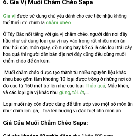
6. Gia Vị Muối Chẳm Chéo Sapa
Gia vị
được sử dụng chủ yếu dành cho các tiệc nhậu không
thể thiếu đó chính là
chẳm chéo
Ở Tây Bắc nổi tiếng với gia vị chẳm chéo, người dân nơi đây
hầu như sử dụng loại gia vị này vào trong rất nhiều món ăn
như hải sản, món quay, đồ nướng hay kể cả là các loại trái cây
hoa quả thì người dân bản địa nơi đây cũng đều dùng muối
chẳm chéo để ăn kèm.
Muối chẳm chéo được tạo thành từ nhiều nguyên liệu khác
nhau bao gồm tầm khoảng 10 loại được trồng ở những nơi có
độ cao từ 160 mét trở lên như các loại:
Thảo quả
, Mắc khén,
và các loại gia vị khác như
gừng
,
tỏi
,
ớt
,….
Loại muối này còn được dùng để tẩm ướp vào một số món ăn
như: chim lợn, gà,… tọa lên hương vị đặc biệt cho món ăn.
Giá Của Muối Chẳm Chéo Sapa: