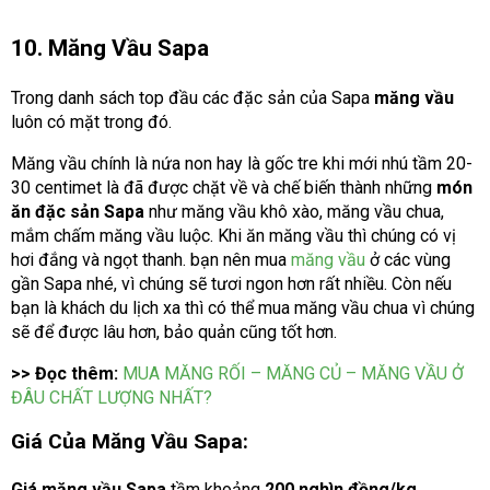
10. Măng Vầu Sapa
Trong danh sách top đầu các đặc sản của Sapa
măng vầu
luôn có mặt trong đó.
Măng vầu chính là nứa non hay là gốc tre khi mới nhú tầm 20-
30 centimet là đã được chặt về và chế biến thành những
món
ăn đặc sản Sapa
như măng vầu khô xào, măng vầu chua,
mắm chấm măng vầu luộc. Khi ăn măng vầu thì chúng có vị
hơi đắng và ngọt thanh. bạn nên mua
măng vầu
ở các vùng
gần Sapa nhé, vì chúng sẽ tươi ngon hơn rất nhiều. Còn nếu
bạn là khách du lịch xa thì có thể mua măng vầu chua vì chúng
sẽ để được lâu hơn, bảo quản cũng tốt hơn.
>> Đọc thêm:
MUA MĂNG RỐI – MĂNG CỦ – MĂNG VẦU Ở
ĐÂU CHẤT LƯỢNG NHẤT?
Giá Của Măng Vầu Sapa:
Giá măng vầu Sapa
tầm khoảng
200 nghìn đồng/kg.