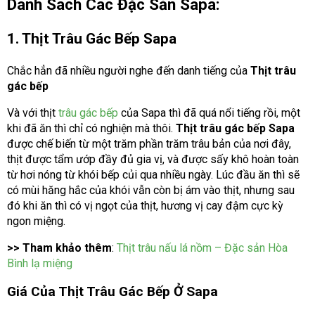
Danh Sách Các Đặc Sản Sapa:
1. Thịt Trâu Gác Bếp Sapa
Chắc hẳn đã nhiều người nghe đến danh tiếng của
Thịt trâu
gác bếp
Và với thịt
trâu gác bếp
của Sapa thì đã quá nổi tiếng rồi, một
khi đã ăn thì chỉ có nghiện mà thôi.
Thịt trâu gác bếp Sapa
được chế biến từ một trăm phần trăm trâu bản của nơi đây,
thịt được tẩm ướp đầy đủ gia vị, và được sấy khô hoàn toàn
từ hơi nóng từ khói bếp củi qua nhiều ngày. Lúc đầu ăn thì sẽ
có mùi hăng hắc của khói vẫn còn bị ám vào thịt, nhưng sau
đó khi ăn thì có vị ngọt của thịt, hương vị cay đậm cực kỳ
ngon miệng.
>> Tham khảo thêm
:
Thịt trâu nấu lá nồm – Đặc sản Hòa
Bình lạ miệng
Giá Của Thịt Trâu Gác Bếp Ở Sapa