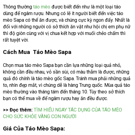
Thông thường
táo mèo
được biết đến như là một loại táo
dùng để ngâm rượu. Nhưng có lẽ ít người biết đến việc táo
mèo Sapa có thể ăn được, và chúng cực kỳ ngon đấy. Nhất là
đối với những người có sở thích ăn vặt như hội chị em phụ nữ
thì độ giòn cùng với vị chua kết hợp với muối chẻo chấm thì
rất tuyệt vời.
Cách Mua Táo Mèo Sapa
Chọn mua táo mèo Sapa bạn cần lựa những loại quả nhỏ,
không cần đều nhau, vỏ sần sùi, có màu thẫm là được, những
quả đó chính là táo mèo gốc Sapa. Tránh mua phải những quả
to, nhìn đẹp mắt, vì chúng dễ là hàng Trung quốc. Mùa quả táo
mèo thường vào tháng tám đến tháng 10. Tùy theo sở thích
bạn có thể mua về để ngâm rượu hay ăn đều được.
>> Đọc thêm:
TÌM HIỂU NGAY TÁC DỤNG CỦA TÁO MÈO
CHO SỨC KHỎE VÀNG CON NGƯỜI
Giá Của Táo Mèo Sapa: