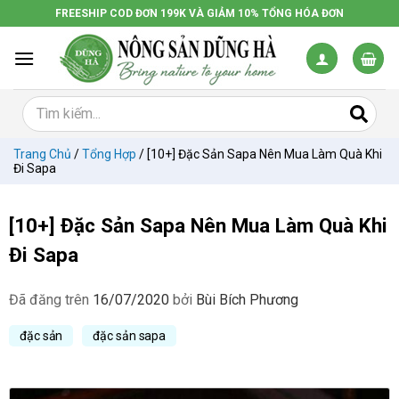
Chuyển
FREESHIP COD ĐƠN 199K VÀ GIẢM 10% TỔNG HÓA ĐƠN
đến
nội
dung
Trang Chủ
/
Tổng Hợp
/
[10+] Đặc Sản Sapa Nên Mua Làm Quà Khi
Đi Sapa
[10+] Đặc Sản Sapa Nên Mua Làm Quà Khi
Đi Sapa
Đã đăng trên
16/07/2020
bởi
Bùi Bích Phương
đặc sản
đặc sản sapa