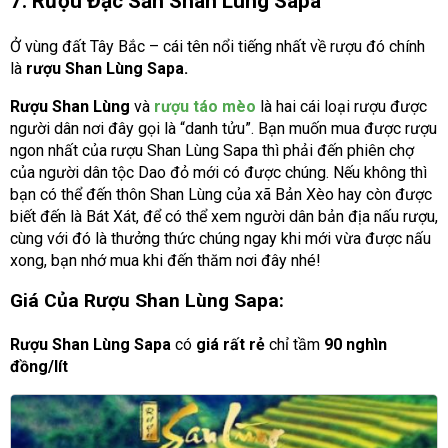
7. Rượu Đặc Sản Shan Lùng Sapa
Ở vùng đất Tây Bắc – cái tên nổi tiếng nhất về rượu đó chính
là
rượu Shan Lùng Sapa.
Rượu Shan Lùng
và
rượu táo mèo
là hai cái loại rượu được
người dân nơi đây gọi là “danh tửu”. Bạn muốn mua được rượu
ngon nhất của rượu Shan Lùng Sapa thì phải đến phiên chợ
của người dân tộc Dao đỏ mới có được chúng. Nếu không thì
bạn có thể đến thôn Shan Lùng của xã Bản Xèo hay còn được
biết đến là Bát Xát, để có thể xem người dân bản địa nấu rượu,
cùng với đó là thưởng thức chúng ngay khi mới vừa được nấu
xong, bạn nhớ mua khi đến thăm nơi đây nhé!
Giá Của Rượu Shan Lùng Sapa:
Rượu Shan Lùng Sapa
có
giá rất rẻ
chỉ tầm
90 nghìn
đồng/lít