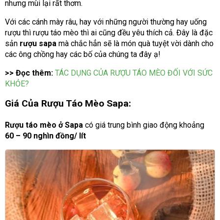
nhưng mùi lại rất thơm.
Với các cánh mày râu, hay với những người thường hay uống
rượu thì rượu táo mèo thì ai cũng đều yêu thích cả. Đây là đặc
sản
rượu sapa
mà chắc hẳn sẽ là món quà tuyệt vời dành cho
các ông chồng hay các bố của chúng ta đây ạ!
>> Đọc thêm:
TÁC DỤNG CỦA RƯỢU TÁO MÈO ĐỐI VỚI SỨC
KHỎE?
Giá Của Rượu Táo Mèo Sapa:
Rượu táo mèo ở Sapa
có giá trung bình giao động khoảng
60 – 90 nghìn đồng/ lít