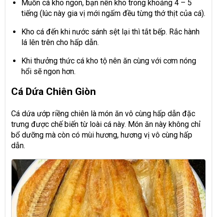
Muốn cá kho ngon, bạn nên kho trong khoảng 4 – 5
tiếng (lúc này gia vị mới ngấm đều từng thớ thịt của cá).
Kho cá đến khi nước sánh sệt lại thì tắt bếp. Rắc hành
lá lên trên cho hấp dẫn.
Khi thưởng thức cá kho tộ nên ăn cùng với cơm nóng
hổi sẽ ngon hơn.
Cá Dứa Chiên Giòn
Cá dứa ướp riềng chiên là món ăn vô cùng hấp dẫn đặc
trưng được chế biến từ loài cá này. Món ăn này không chỉ
bổ dưỡng mà còn có mùi hương, hương vị vô cùng hấp
dẫn.