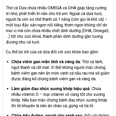
Thịt cá Dứa chứa nhiều OMEGA và DHA giúp tăng cường
trí nhớ, phát triển trí não cho trẻ em. Ngoài cá dứa tươi,
người ta còn sơ chế thành cá 1 nắng (còn gọi là khô cá) –
một loại đặc sản ngon nổi tiếng, thơm ngon không chỉ do
mùi vị mà còn chứa nhiều chất dinh dưỡng (DHA, Omega3,
…) tốt cho sức khoẻ, thành phần dinh dưỡng gần tương
đương như cá tươi.
Cụ thể lợi ích của cá dứa đối với sức khỏe bao gồm:
Chữa viêm gan mãn tính và vàng da:
Thịt cá lành,
ngọt thanh và rất mát. Vì thế những người mắc chứng
bệnh viêm gan nên ăn món canh cá nấu rau má sẽ giảm
được đáng kể chứng bệnh viêm gan và vàng da.
Làm giảm đau nhức xương khớp hiệu quả:
Chứa
nhiều vitamin D – loại vitamin vô cùng tốt cho xương
khớp. Nếu bạn mắc chứng bệnh đau nhức xương khớp
thì lời khuyên là nên ăn cháo cá, gừng và tía tô.
Chữa tiểu đường, người gầy xanh xao:
Đối với những