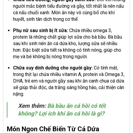
người mắc bệnh tiểu đường và gầy, tốt nhất là nên nấu
cá nấu chuối xanh. Món ăn này vô cùng bổ cho khí
huyết, sinh tân dịch trong cơ thể.
Phụ nữ sau sinh bị ít sữa:
Chứa nhiều omega 3,
protein là những chất giúp lợi sữa cho bà bầu. Bà bầu
sau khi sinh nên ăn cá dứa kho, lượng sữa sẽ nhiều
hơn. Đặc biệt sữa tiết ra không có tính nóng, giúp cho
mẹ và bé không bị nóng trong người.
Chữa suy dinh dưỡng cho người gầy:
Có tính mát,
trong thịt lại chứa nhiều vitamin A, protein và Omega 3,
DHA, trẻ em và người gầy sau khi ăn canh chua cá dứa
sẽ giúp thải độc, da trắng sáng hồng hào, cải thiện cân
nặng.
Xem thêm:
Bà bầu ăn cá hồi có tốt
không? Lợi ích khi ăn cá hồi là gì?
Món Ngon Chế Biến Từ Cá Dứa