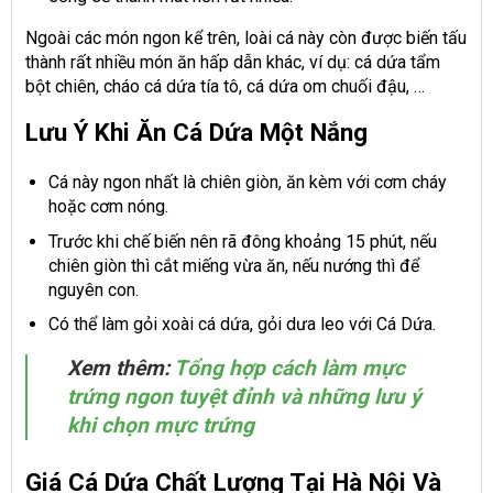
Ngoài các món ngon kể trên, loài cá này còn được biến tấu
thành rất nhiều món ăn hấp dẫn khác, ví dụ: cá dứa tẩm
bột chiên, cháo cá dứa tía tô, cá dứa om chuối đậu, …
Lưu Ý Khi Ăn Cá Dứa Một Nắng
Cá này ngon nhất là chiên giòn, ăn kèm với cơm cháy
hoặc cơm nóng.
Trước khi chế biến nên rã đông khoảng 15 phút, nếu
chiên giòn thì cắt miếng vừa ăn, nếu nướng thì để
nguyên con.
Có thể làm gỏi xoài cá dứa, gỏi dưa leo với Cá Dứa.
Xem thêm:
Tổng hợp cách làm mực
trứng ngon tuyệt đỉnh và những lưu ý
khi chọn mực trứng
Giá Cá Dứa Chất Lượng Tại Hà Nội Và