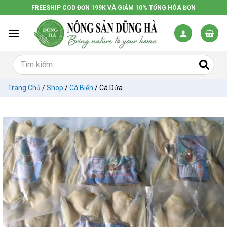
Chuyển
FREESHIP COD ĐƠN 199K VÀ GIẢM 10% TỔNG HÓA ĐƠN
đến
nội
dung
Trang Chủ
/
Shop
/
Cá Biển
/
Cá Dứa