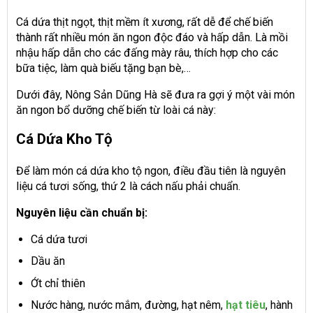
Cá dứa thịt ngọt, thịt mềm ít xương, rất dễ để chế biến
thành rất nhiều món ăn ngon độc đáo và hấp dẫn. Là mồi
nhậu hấp dẫn cho các đấng mày râu, thích hợp cho các
bữa tiệc, làm quà biếu tặng bạn bè,…
Dưới đây, Nông Sản Dũng Hà sẽ đưa ra gợi ý một vài món
ăn ngon bổ dưỡng chế biến từ loài cá này:
Cá Dứa Kho Tộ
Để làm món cá dứa kho tộ ngon, điều đầu tiên là nguyên
liệu cá tươi sống, thứ 2 là cách nấu phải chuẩn.
Nguyên liệu cần chuẩn bị:
Cá dứa tươi
Dầu ăn
Ớt chỉ thiên
Nước hàng, nước mắm, đường, hạt nêm,
hạt tiêu
, hành