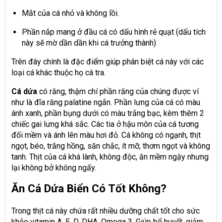
Mắt của cá nhỏ và không lồi.
Phần nắp mang ở đầu cá có dấu hình rẻ quạt (dấu tích
này sẽ mờ dần dần khi cá trưởng thành)
Trên đây chính là đặc điểm giúp phân biệt cá này với các
loại cá khác thuộc họ cá tra.
Cá dứa
có răng, thậm chí phần răng của chúng được ví
như là đĩa răng palatine ngắn. Phần lưng của cá có màu
ánh xanh, phần bụng dưới có màu trắng bạc, kèm thêm 2
chiếc gai lưng khá sắc. Các tia ở hậu môn của cá tương
đối mềm và ánh lên màu hơi đỏ. Cá không có ngạnh, thịt
ngọt, béo, trắng hồng, săn chắc, ít mỡ, thơm ngọt và không
tanh. Thịt của cá khá lành, không độc, ăn mềm ngậy nhưng
lại không bở không ngấy.
Ăn Cá Dứa Biển Có Tốt Không?
Trong thịt cá này chứa rất nhiều dưỡng chất tốt cho sức
khỏe vitamin A, E, D, DHA, Omega 3. Giúp bổ huyết, giảm