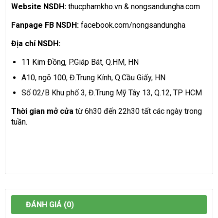
Website NSDH:
thucphamkho.vn & nongsandungha.com
Fanpage FB NSDH:
facebook.com/nongsandungha
Địa chỉ NSDH:
11 Kim Đồng, P.Giáp Bát, Q.HM, HN
A10, ngõ 100, Đ.Trung Kính, Q.Cầu Giấy, HN
Số 02/B Khu phố 3, Đ.Trung Mỹ Tây 13, Q.12, TP HCM
Thời gian mở cửa
từ 6h30 đến 22h30 tất các ngày trong
tuần.
ĐÁNH GIÁ (0)