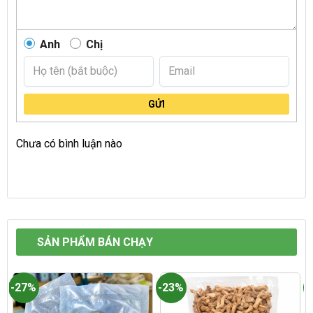
Anh
Chị
GỬI
Chưa có bình luận nào
SẢN PHẨM BÁN CHẠY
-27%
-23%
-