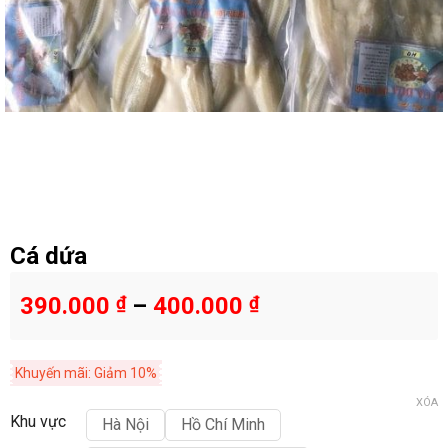
Cá dứa
390.000
₫
–
400.000
₫
Khuyến mãi: Giảm 10%
XÓA
Khu vực
Hà Nội
Hồ Chí Minh