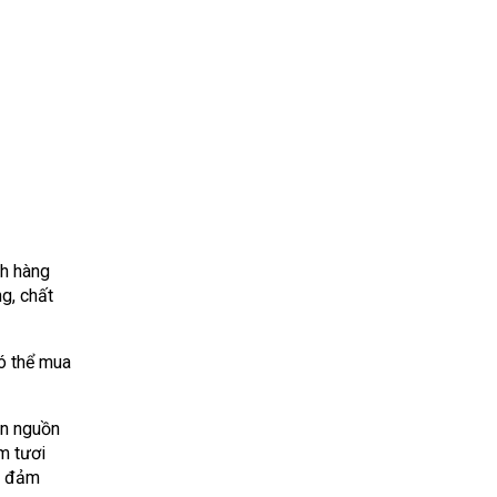
ch hàng
g, chất
ó thể mua
ạn nguồn
m tươi
g đảm