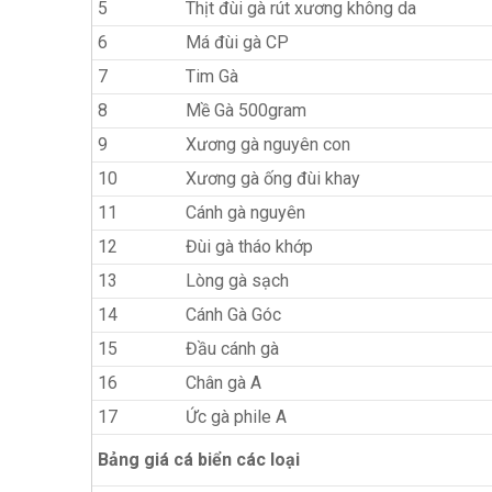
5
Thịt đùi gà rút xương không da
6
Má đùi gà CP
7
Tim Gà
8
Mề Gà 500gram
9
Xương gà nguyên con
10
Xương gà ống đùi khay
11
Cánh gà nguyên
12
Đùi gà tháo khớp
13
Lòng gà sạch
14
Cánh Gà Góc
15
Đầu cánh gà
16
Chân gà A
17
Ức gà phile A
Bảng giá cá biển các loại