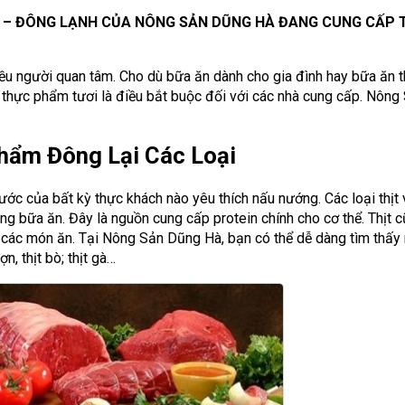
 – ĐÔNG LẠNH CỦA NÔNG SẢN DŨNG HÀ ĐANG CUNG CẤP T
ều người quan tâm. Cho dù bữa ăn dành cho gia đình hay bữa ăn 
 thực phẩm tươi là điều bắt buộc đối với các nhà cung cấp. Nôn
Phẩm Đông Lại Các Loại
ớc của bất kỳ thực khách nào yêu thích nấu nướng. Các loại thịt 
ng bữa ăn. Đây là nguồn cung cấp protein chính cho cơ thể. Thịt c
 các món ăn. Tại Nông Sản Dũng Hà, bạn có thể dễ dàng tìm thấy
n, thịt bò; thịt gà…