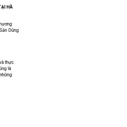
ẠI HÀ
thương
g Sản Dũng
và thực
ũng là
 những