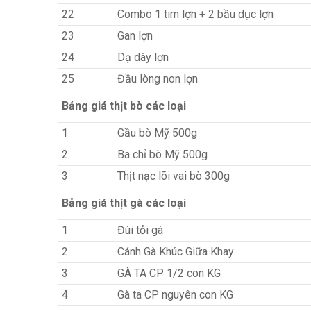
22
Combo 1 tim lợn + 2 bầu dục lợn
23
Gan lợn
24
Dạ dày lợn
25
Đầu lòng non lợn
Bảng giá thịt bò các loại
1
Gầu bò Mỹ 500g
2
Ba chỉ bò Mỹ 500g
3
Thịt nạc lõi vai bò 300g
Bảng giá thịt gà các loại
1
Đùi tỏi gà
2
Cánh Gà Khúc Giữa Khay
3
GÀ TA CP 1/2 con KG
4
Gà ta CP nguyên con KG