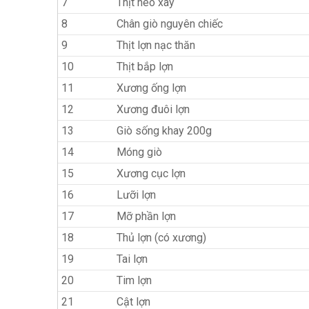
7
Thịt heo xay
8
Chân giò nguyên chiếc
9
Thịt lợn nạc thăn
10
Thịt bắp lợn
11
Xương ống lợn
12
Xương đuôi lợn
13
Giò sống khay 200g
14
Móng giò
15
Xương cục lợn
16
Lưỡi lợn
17
Mỡ phần lợn
18
Thủ lợn (có xương)
19
Tai lợn
20
Tim lợn
21
Cật lợn