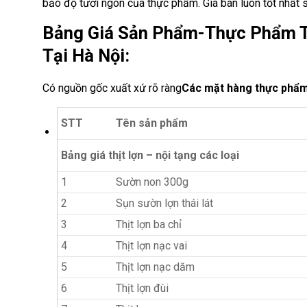
bảo độ tươi ngon của thực phẩm. Giá bán luôn tốt nhất s
Bảng Giá Sản Phẩm-Thực Phẩm T
Tại Hà Nội:
Có nguồn gốc xuất xứ rõ ràng
Các mặt hàng thực phẩm
STT
Tên sản phẩm
Bảng giá thịt lợn – nội tạng các loại
1
Sườn non 300g
2
Sụn sườn lợn thái lát
3
Thịt lợn ba chỉ
4
Thịt lợn nạc vai
5
Thịt lợn nạc dăm
6
Thịt lợn đùi