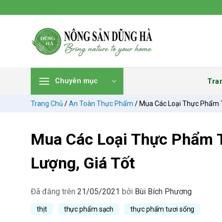
Chuyển
đến
nội
dung
Tra
Chuyên mục
Trang Chủ
/
An Toàn Thực Phẩm
/
Mua Các Loại Thực Phẩm T
Mua Các Loại Thực Phẩm T
Lượng, Giá Tốt
Đã đăng trên
21/05/2021
bởi
Bùi Bích Phương
thịt
thực phẩm sạch
thực phẩm tươi sống