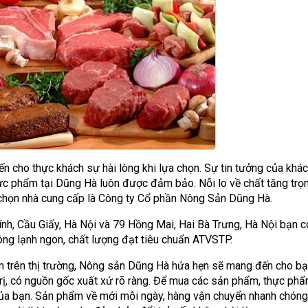
 cho thực khách sự hài lòng khi lựa chọn. Sự tin tưởng của khá
ực phẩm tại Dũng Hà luôn được đảm bảo. Nỗi lo về chất tăng trọn
 chọn nhà cung cấp là Công ty Cổ phần Nông Sản Dũng Hà.
h, Cầu Giấy, Hà Nội và 79 Hồng Mai, Hai Bà Trưng, Hà Nội bạn c
ông lạnh ngon, chất lượng đạt tiêu chuẩn ATVSTP.
m trên thị trường, Nông sản Dũng Hà hứa hẹn sẽ mang đến cho b
rị, có nguồn gốc xuất xứ rõ ràng. Để mua các sản phẩm, thực phẩ
của bạn. Sản phẩm về mới mỗi ngày, hàng vận chuyển nhanh chón